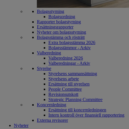
Bolagsstyrning
Bolagsordning
Rapporter bolagstyrning
Ersättningsrapporter
Nyheter om bolagsstyrning
Bolagsstämma och rösträtt
Extra bolagsstämma 2026
Bolagsstämmor - Arkiv
Valberedning
Valberedning 2026
Valberedningar - Arkiv
Styrelse
Styrelsens sammansättning
Styrelsens arbete
Ersättning till styrelsen
People Committee
Revisionsutskott
Strategic Planning Committee
Koncernledning
Ersättning till koncernledningen
Intern kontroll över finansiell rapportering
Externa revisorer
Nyheter