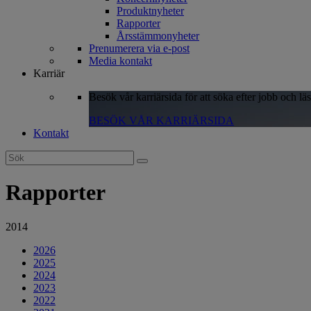
Produktnyheter
Rapporter
Årsstämmonyheter
Prenumerera via e-post
Media kontakt
Karriär
Besök vår karriärsida för att söka efter jobb och lä
BESÖK VÅR KARRIÄRSIDA
Kontakt
Search
for:
Rapporter
2014
2026
2025
2024
2023
2022