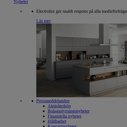
Nyheter
Electrolux ger snabb respons på alla medieförfrågn
Läs mer
Pressmeddelanden
Aktieåterköp
Bolagsstyrningsnyheter
Finansiella nyheter
Hållbarhet
Koncernnyheter