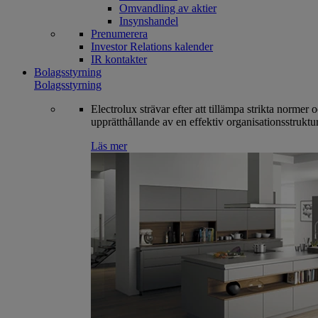
Omvandling av aktier
Insynshandel
Prenumerera
Investor Relations kalender
IR kontakter
Bolagsstyrning
Bolagsstyrning
Electrolux strävar efter att tillämpa strikta normer 
upprätthållande av en effektiv organisationsstruktur
Läs mer