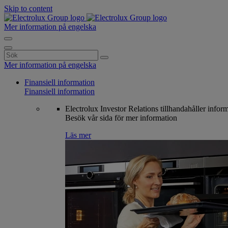
Skip to content
Mer information på engelska
Search
for:
Mer information på engelska
Finansiell information
Finansiell information
Electrolux Investor Relations tillhandahåller infor
Besök vår sida för mer information
Läs mer