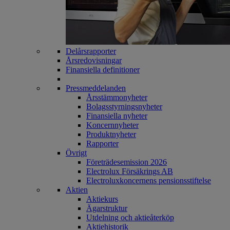
Delårsrapporter
Årsredovisningar
Finansiella definitioner
Pressmeddelanden
Årsstämmonyheter
Bolagsstyrningsnyheter
Finansiella nyheter
Koncernnyheter
Produktnyheter
Rapporter
Övrigt
Företrädesemission 2026
Electrolux Försäkrings AB
Electroluxkoncernens pensionsstiftelse
Aktien
Aktiekurs
Ägarstruktur
Utdelning och aktieåterköp
Aktiehistorik