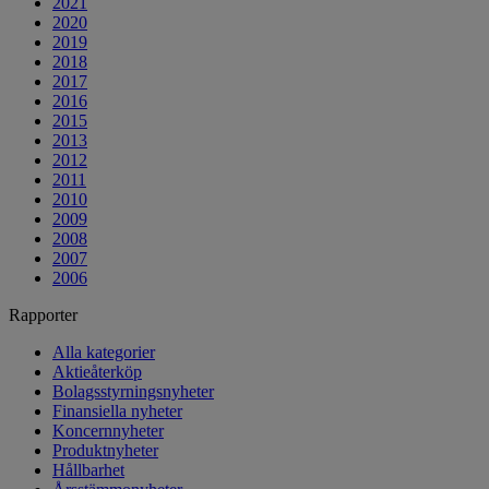
2021
2020
2019
2018
2017
2016
2015
2013
2012
2011
2010
2009
2008
2007
2006
Rapporter
Alla kategorier
Aktieåterköp
Bolagsstyrningsnyheter
Finansiella nyheter
Koncernnyheter
Produktnyheter
Hållbarhet