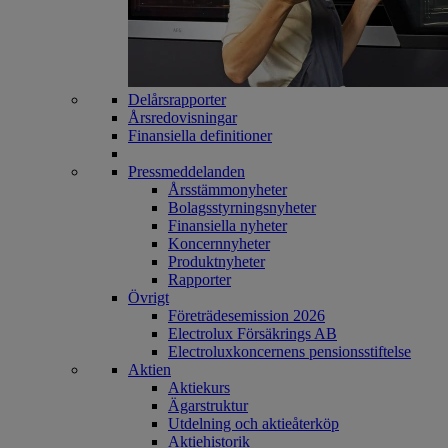
Delårsrapporter
Årsredovisningar
Finansiella definitioner
Pressmeddelanden
Årsstämmonyheter
Bolagsstyrningsnyheter
Finansiella nyheter
Koncernnyheter
Produktnyheter
Rapporter
Övrigt
Företrädesemission 2026
Electrolux Försäkrings AB
Electroluxkoncernens pensionsstiftelse
Aktien
Aktiekurs
Ägarstruktur
Utdelning och aktieåterköp
Aktiehistorik