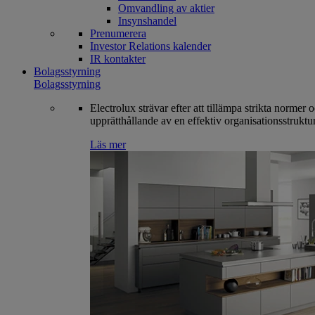
Omvandling av aktier
Insynshandel
Prenumerera
Investor Relations kalender
IR kontakter
Bolagsstyrning
Bolagsstyrning
Electrolux strävar efter att tillämpa strikta normer 
upprätthållande av en effektiv organisationsstruktur
Läs mer