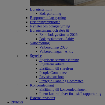
Bolagsstyrning
Bolagsordning
Rapporter bolagstyrning
Ersättningsrapporter
Nyheter om bolagsstyrning
Bolagsstämma och rösträtt
Extra bolagsstämma 2026
Bolagsstämmor - Arkiv
Valberedning
Valberedning 2026
Valberedningar - Arkiv
Styrelse
Styrelsens sammansättning
Styrelsens arbete
Ersättning till styrelsen
People Committee
Revisionsutskott
Strategic Planning Committee
Koncernledning
Ersättning till koncernledningen
Intern kontroll över finansiell rapportering
Externa revisorer
Nyheter