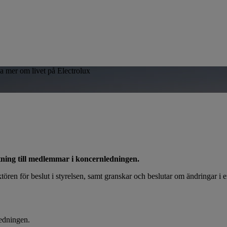
sa mer om livet på Electrolux
ättning till medlemmar i koncernledningen.
rektören för beslut i styrelsen, samt granskar och beslutar om ändringar 
ledningen.