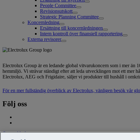
People Committee
Revisionsutskott
Strategic Planning Committee
Koncernledning
Ersättning till koncernledningen
Intern kontroll över finansiell rapportering
Externa revisorer
Electrolux Group är en ledande global vitvarukoncern som i mer än 100
hemmiljö. Vi strävar ständigt efter att leda utvecklingen mot ett me
Electrolux, AEG och Frigidaire, säljer vi produkter till hushåll i o
För en mer fullständig överblick av Electrolux, vänligen besök vår g
Följ oss
Om webbplatsen