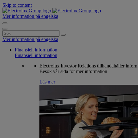
Skip to content
Mer information på engelska
Search
for:
Mer information på engelska
Finansiell information
Finansiell information
Electrolux Investor Relations tillhandahåller infor
Besök vår sida för mer information
Läs mer