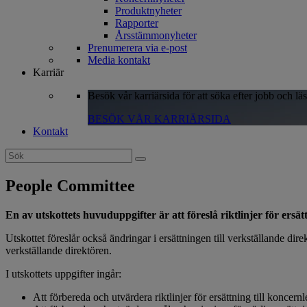
Produktnyheter
Rapporter
Årsstämmonyheter
Prenumerera via e-post
Media kontakt
Karriär
Besök vår karriärsida för att söka efter jobb och lä
BESÖK VÅR KARRIÄRSIDA
Kontakt
Search
for:
People Committee
En av utskottets huvuduppgifter är att föreslå riktlinjer för ers
Utskottet föreslår också ändringar i ersättningen till verkställande di
verkställande direktören.
I utskottets uppgifter ingår:
Att förbereda och utvärdera riktlinjer för ersättning till koncern