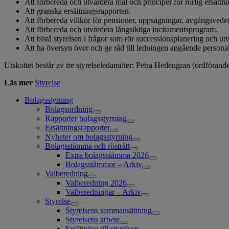
Att förbereda och utvärdera mål och principer för rörlig ersättni
Att granska ersättningsrapporten.
Att förbereda villkor för pensioner, uppsägningar, avgångsvede
Att förbereda och utvärdera långsiktiga incitamentsprogram.
Att bistå styrelsen i frågor som rör successionsplanering och 
Att ha översyn över och ge råd till ledningen angående personalre
Utskottet består av tre styrelseledamöter: Petra Hedengran (ordförand
Läs mer
Styrelse
Bolagsstyrning
Bolagsordning
Rapporter bolagsstyrning
Ersättningsrapporter
Nyheter om bolagsstyrning
Bolagsstämma och rösträtt
Extra bolagsstämma 2026
Bolagsstämmor – Arkiv
Valberedning
Valberedning 2026
Valberedningar – Arkiv
Styrelse
Styrelsens sammansättning
Styrelsens arbete
Ersättning till styrelsen