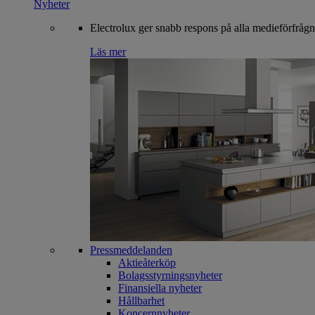
Nyheter
Electrolux ger snabb respons på alla medieförfrågn
Läs mer
Pressmeddelanden
Aktieåterköp
Bolagsstyrningsnyheter
Finansiella nyheter
Hållbarhet
Koncernnyheter