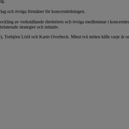
ng.
rlag och övriga förmåner för koncernledningen.
utveckling av verkställande direktören och övriga medlemmar i koncernle
laterade strategier och initiativ.
e), Torbjörn Lööf och Karin Overbeck. Minst två möten hålls varje år oc