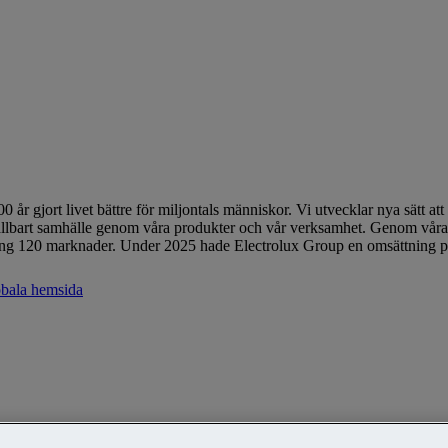
 år gjort livet bättre för miljontals människor. Vi utvecklar nya sätt 
r hållbart samhälle genom våra produkter och vår verksamhet. Genom vå
mkring 120 marknader. Under 2025 hade Electrolux Group en omsättning p
lobala hemsida