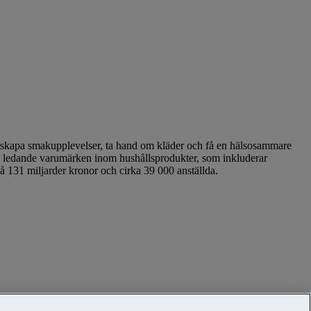
att skapa smakupplevelser, ta hand om kläder och få en hälsosammare
ra ledande varumärken inom hushållsprodukter, som inkluderar
å 131 miljarder kronor och cirka 39 000 anställda.