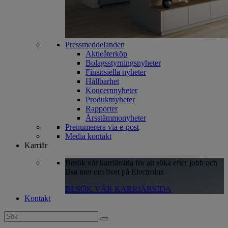
Pressmeddelanden
Aktieåterköp
Bolagsstyrningsnyheter
Finansiella nyheter
Hållbarhet
Koncernnyheter
Produktnyheter
Rapporter
Årsstämmonyheter
Prenumerera via e-post
Media kontakt
Karriär
Besök vår karriärsida för att söka efter jobb och
läsa mer om livet på Electrolux
BESÖK VÅR KARRIÄRSIDA
Kontakt
Search
for: