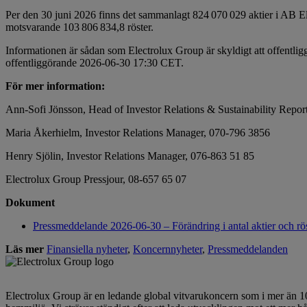
Per den 30 juni 2026 finns det sammanlagt 824 070 029 aktier i AB El
motsvarande 103 806 834,8 röster.
Informationen är sådan som Electrolux Group är skyldigt att offentli
offentliggörande 2026-06-30 17:30 CET.
För mer information:
Ann-Sofi Jönsson,
Head of Investor Relations & Sustainability Repo
Maria Åkerhielm, Investor Relations Manager, 070-796 3856
Henry Sjölin, Investor Relations Manager, 076-863 51 85
Electrolux Group Pressjour, 08-657 65 07
Dokument
Pressmeddelande 2026-06-30 – Förändring i antal aktier och rö
Läs mer
Finansiella nyheter
,
Koncernnyheter
,
Pressmeddelanden
Electrolux Group är en ledande global vitvarukoncern som i mer än 100