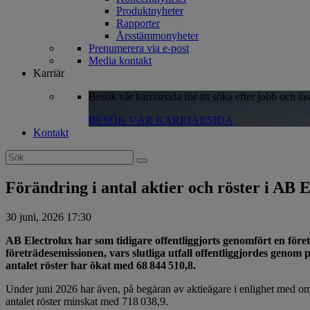
Produktnyheter
Rapporter
Årsstämmonyheter
Prenumerera via e-post
Media kontakt
Karriär
Besök vår karriärsida för att söka efter jobb och lä
BESÖK VÅR KARRIÄRSIDA
Kontakt
Search
for:
Förändring i antal aktier och röster i AB 
30 juni, 2026 17:30
AB Electrolux har som tidigare offentliggjorts genomfört en föret
företrädesemissionen, vars slutliga utfall offentliggjordes geno
antalet röster har ökat med 68 844 510,8.
Under juni 2026 har även, på begäran av aktieägare i enlighet med o
antalet röster minskat med 718 038,9.