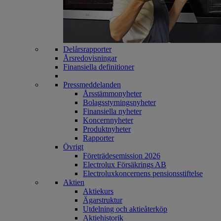
Delårsrapporter
Årsredovisningar
Finansiella definitioner
Pressmeddelanden
Årsstämmonyheter
Bolagsstyrningsnyheter
Finansiella nyheter
Koncernnyheter
Produktnyheter
Rapporter
Övrigt
Företrädesemission 2026
Electrolux Försäkrings AB
Electroluxkoncernens pensionsstiftelse
Aktien
Aktiekurs
Ägarstruktur
Utdelning och aktieåterköp
Aktiehistorik