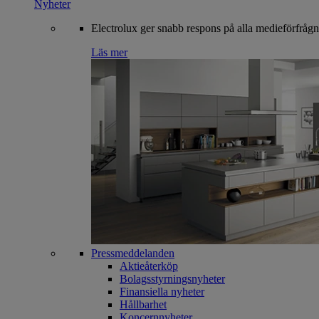
Nyheter
Electrolux ger snabb respons på alla medieförfrågn
Läs mer
Pressmeddelanden
Aktieåterköp
Bolagsstyrningsnyheter
Finansiella nyheter
Hållbarhet
Koncernnyheter