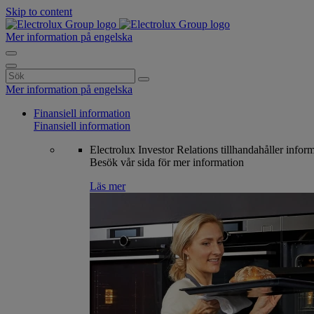
Skip to content
Mer information på engelska
Search
for:
Mer information på engelska
Finansiell information
Finansiell information
Electrolux Investor Relations tillhandahåller infor
Besök vår sida för mer information
Läs mer