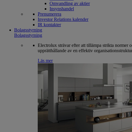
Omvandling av aktier
Insynshandel
Prenumerera
Investor Relations kalender
IR kontakter
Bolagsstyrning
Bolagsstyrning
Electrolux strävar efter att tillämpa strikta normer 
upprätthållande av en effektiv organisationsstruktur
Läs mer