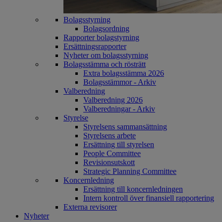
Bolagsstyrning
Bolagsordning
Rapporter bolagstyrning
Ersättningsrapporter
Nyheter om bolagsstyrning
Bolagsstämma och rösträtt
Extra bolagsstämma 2026
Bolagsstämmor - Arkiv
Valberedning
Valberedning 2026
Valberedningar - Arkiv
Styrelse
Styrelsens sammansättning
Styrelsens arbete
Ersättning till styrelsen
People Committee
Revisionsutskott
Strategic Planning Committee
Koncernledning
Ersättning till koncernledningen
Intern kontroll över finansiell rapportering
Externa revisorer
Nyheter