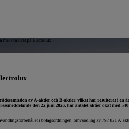
sa mer om livet på Electrolux
Electrolux
rädesemission av A-aktier och B-aktier, vilket har resulterat i en 
m pressmeddelande den 22 juni 2026, har antalet aktier ökat med 540
mvandlingsförbehållet i bolagsordningen, omvandling av 797 821 A-akt