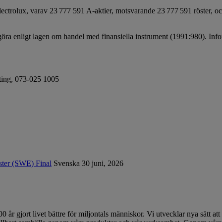
ectrolux, varav 23 777 591 A-aktier, motsvarande 23 777 591 röster, och
ggöra enligt lagen om handel med finansiella instrument (1991:980). In
rting, 073-025 1005
ster (SWE) Final
Svenska
30 juni, 2026
 år gjort livet bättre för miljontals människor. Vi utvecklar nya sätt 