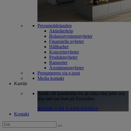
Pressmeddelanden
Aktieåterköp
Bolagsstyrningsnyheter
Finansiella nyheter
Hållbarhet
Koncernnyheter
Produktnyheter
Rapporter
Årsstämmonyheter
Prenumerera via e-post
Media kontakt
Karriär
Besök vår karriärsida för att söka efter jobb och
läsa mer om livet på Electrolux
BESÖK VÅR KARRIÄRSIDA
Kontakt
Search
for: