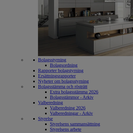
Bolagsstyrning
Bolagsordning
Rapporter bolagstyrning
Ersättningsrapporter
Nyheter om bolagsstyrning
Bolagsstämma och rösträtt
Extra bolagsstämma 2026
Bolagsstämmor - Arkiv
Valberedning
Valberedning 2026
Valberedningar - Arkiv
Styrelse
Styrelsens sammansättning
Styrelsens arbete