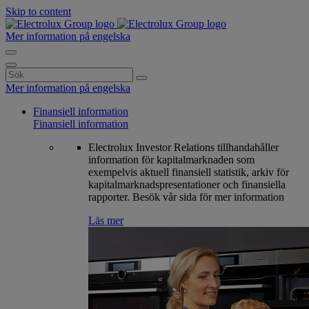
Skip to content
Mer information på engelska
Search
for:
Mer information på engelska
Finansiell information
Finansiell information
Electrolux Investor Relations tillhandahåller
information för kapitalmarknaden som
exempelvis aktuell finansiell statistik, arkiv för
kapitalmarknadspresentationer och finansiella
rapporter. Besök vår sida för mer information
Läs mer