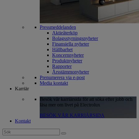
Pressmeddelanden
Aktieåterköp
Bolagsstyrningsnyheter
Finansiella nyheter
Hållbarhet
Koncernnyheter
Produktnyheter
Rapporter
Årsstämmonyheter
Prenumerera via e-post
Media kontakt
Karriär
Besök vår karriärsida för att söka efter jobb och
läsa mer om livet på Electrolux
BESÖK VÅR KARRIÄRSIDA
Kontakt
Search
for: