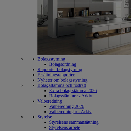
Bolagsstyrning
Bolagsordning
Rapporter bolagstyrning
Ersättningsrapporter
Nyheter om bolagsstyrning
Bolagsstämma och rösträtt
Extra bolagsstämma 2026
Bolagsstämmor - Arkiv
Valberedning
Valberedning 2026
Valberedningar - Arkiv
Styrelse
Styrelsens sammansättning
Styrelsens arbete