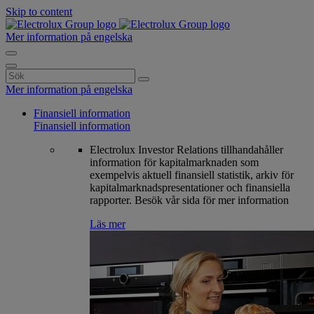
Skip to content
Mer information på engelska
Search
for:
Mer information på engelska
Finansiell information
Finansiell information
Electrolux Investor Relations tillhandahåller
information för kapitalmarknaden som
exempelvis aktuell finansiell statistik, arkiv för
kapitalmarknadspresentationer och finansiella
rapporter. Besök vår sida för mer information
Läs mer