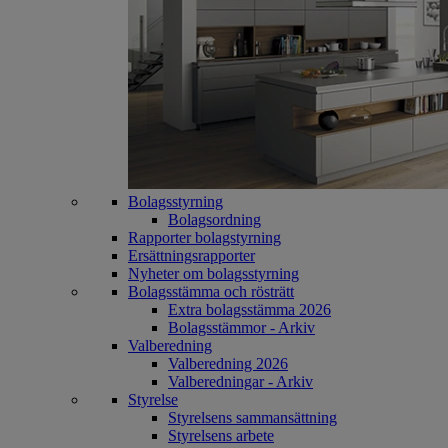
Bolagsstyrning
Bolagsordning
Rapporter bolagstyrning
Ersättningsrapporter
Nyheter om bolagsstyrning
Bolagsstämma och rösträtt
Extra bolagsstämma 2026
Bolagsstämmor - Arkiv
Valberedning
Valberedning 2026
Valberedningar - Arkiv
Styrelse
Styrelsens sammansättning
Styrelsens arbete