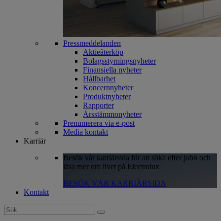
Pressmeddelanden
Aktieåterköp
Bolagsstyrningsnyheter
Finansiella nyheter
Hållbarhet
Koncernnyheter
Produktnyheter
Rapporter
Årsstämmonyheter
Prenumerera via e-post
Media kontakt
Karriär
Besök vår karriärsida för att söka efter jobb och
läsa mer om livet på Electrolux
BESÖK VÅR KARRIÄRSIDA
Kontakt
Search
for: