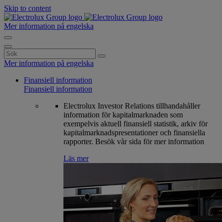
Skip to content
Mer information på engelska
Search
for:
Mer information på engelska
Finansiell information
Finansiell information
Electrolux Investor Relations tillhandahåller
information för kapitalmarknaden som
exempelvis aktuell finansiell statistik, arkiv för
kapitalmarknadspresentationer och finansiella
rapporter. Besök vår sida för mer information
Läs mer