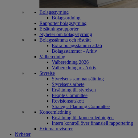
Bolagsstyrning
Bolagsordning
Rapporter bolagstyrning
Ersättningsrapporter
Nyheter om bolagsstyrning
Bolagsstämma och rösträtt
Extra bolagsstämma 2026
Bolagsstämmor - Arkiv
Valberedning
Valberedning 2026
Valberedningar - Arkiv
Styrelse
Styrelsens sammansättning
Styrelsens arbete
Ersättning till styrelsen
People Committee
Revisionsutskott
Strategic Planning Committee
Koncernledning
Ersättning till koncernledningen
Intern kontroll över finansiell rapportering
Externa revisorer
Nyheter