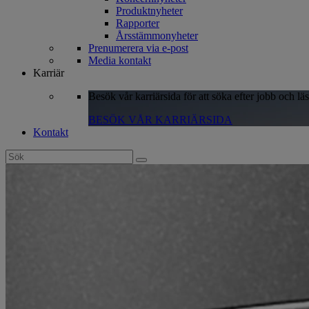
Produktnyheter
Rapporter
Årsstämmonyheter
Prenumerera via e-post
Media kontakt
Karriär
Besök vår karriärsida för att söka efter jobb och lä
BESÖK VÅR KARRIÄRSIDA
Kontakt
Search
for: