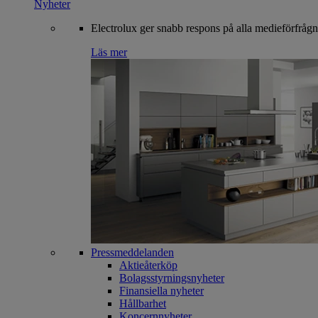
Nyheter
Electrolux ger snabb respons på alla medieförfrågn
Läs mer
Pressmeddelanden
Aktieåterköp
Bolagsstyrningsnyheter
Finansiella nyheter
Hållbarhet
Koncernnyheter