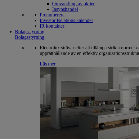
Omvandling av aktier
Insynshandel
Prenumerera
Investor Relations kalender
IR kontakter
Bolagsstyrning
Bolagsstyrning
Electrolux strävar efter att tillämpa strikta normer 
upprätthållande av en effektiv organisationsstruktur
Läs mer