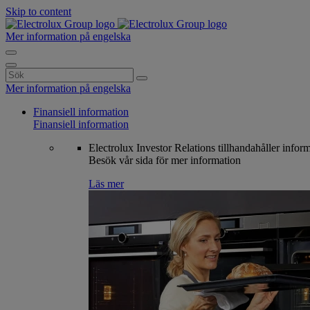
Skip to content
Mer information på engelska
Search
for:
Mer information på engelska
Finansiell information
Finansiell information
Electrolux Investor Relations tillhandahåller infor
Besök vår sida för mer information
Läs mer