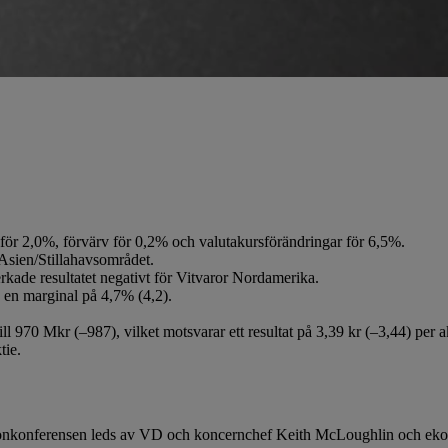
för 2,0%, förvärv för 0,2% och valutakursförändringar för 6,5%.
Asien/Stillahavsområdet.
kade resultatet negativt för Vitvaror Nordamerika.
e en marginal på 4,7% (4,2).
ll 970 Mkr (–987), vilket motsvarar ett resultat på 3,39 kr (–3,44) per a
tie.
efonkonferensen leds av VD och koncernchef Keith McLoughlin och eko