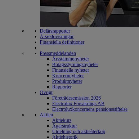
Delårsrapporter
Årsredovisningar
Finansiella definitioner
Pressmeddelanden
Årsstämmonyheter
Bolagsstyrningsnyheter
Finansiella nyheter
Koncernnyheter
Produktnyheter
Rapporter
Övrigt
Företrädesemission 2026
Electrolux Försäkrings AB
Electroluxkoncernens pensionsstiftelse
Aktien
Aktiekurs
Ägarstruktur
Utdelning och aktieåterköp
Aktiehistorik