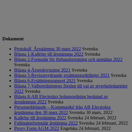
Dokument
Protokoll_Årsstämma 30 mars 2022
Svenska
Bilaga 1-Kallelse till årsstämma 2022
Svenska
Bilaga 2-Formulär för förhandsröstning och anmälan 2022
Svenska
Bilaga 4-Årsredovisning 2021
Svenska
Bilaga 5-Revisorsyttrande ersättningsriktlinjer 2021
Svenska
Bilaga 6-Ersättningsrapport 2021
Svenska
Bilaga 7-Valberedningens förslag till val av styrelseledamöter
2022
Svenska
Bilaga 8-AB Electrolux bolagsordning beslutad av
årsstämman 2022
Svenska
Pressmeddelande – Kommuniké från AB Electrolux
årsstämma den 30 mars 2022
Svenska
30 mars, 2022
Kallelse till årsstämma 2022
Svenska
24 februari, 2022
Fullmaktsformulär årstämma 2022
Svenska
24 februari, 2022
Proxy Form AGM 2022
Engelska
24 februari, 2022