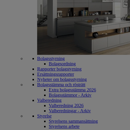
Bolagsstyrning
Bolagsordning
Rapporter bolagstyrning
Ersättningsrapporter
Nyheter om bolagsstyrning
Bolagsstämma och rösträtt
Extra bolagsstämma 2026
Bolagsstämmor - Arkiv
Valberedning
Valberedning 2026
Valberedningar - Arkiv
Styrelse
Styrelsens sammansättning
Styrelsens arbete