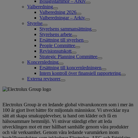
Bolagsstämmor – Arkiv
Valberedning
Valberedning 2026
Valberedningar – Arkiv
Styrelse
Styrelsens sammansättning
Styrelsens arbete
Ersättning till styrelsen
People Committee
Revisionsutskott
Strategic Planning Committee
Koncernledning
Ersättning till koncernledningen
Intern kontroll över finansiell rapportering
Externa revisorer
Electrolux Group är en ledande global vitvarukoncern som i mer än
100 år gjort livet bättre för miljontals människor. Vi utvecklar nya
sätt att skapa smakupplevelser, ta hand om kläder och få en
hälsosammare hemmiljö. Vi strävar ständigt efter att leda
utvecklingen mot ett mer hållbart samhälle genom våra produkter
och vår verksamhet. Genom våra ledande varumärken inom
hushållsprodukter, som inkluderar Electrolux, AEG och Frigidaire,