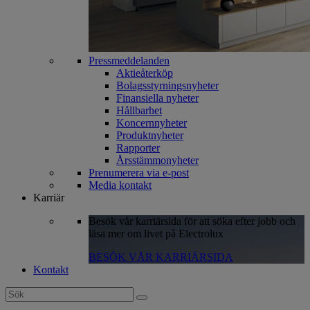
Pressmeddelanden
Aktieåterköp
Bolagsstyrningsnyheter
Finansiella nyheter
Hållbarhet
Koncernnyheter
Produktnyheter
Rapporter
Årsstämmonyheter
Prenumerera via e-post
Media kontakt
Karriär
Besök vår karriärsida för att söka efter jobb och
läsa mer om livet på Electrolux
BESÖK VÅR KARRIÄRSIDA
Kontakt
Search
for: