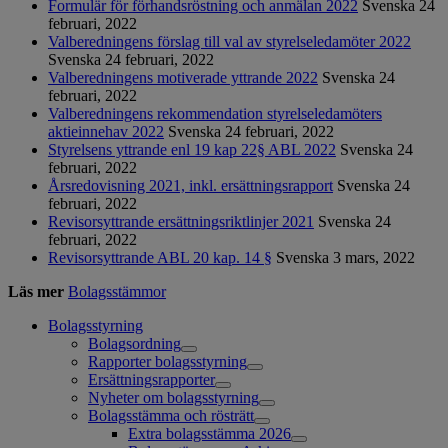
Formulär för förhandsröstning och anmälan 2022
Svenska
24
februari, 2022
Valberedningens förslag till val av styrelseledamöter 2022
Svenska
24 februari, 2022
Valberedningens motiverade yttrande 2022
Svenska
24
februari, 2022
Valberedningens rekommendation styrelseledamöters
aktieinnehav 2022
Svenska
24 februari, 2022
Styrelsens yttrande enl 19 kap 22§ ABL 2022
Svenska
24
februari, 2022
Årsredovisning 2021, inkl. ersättningsrapport
Svenska
24
februari, 2022
Revisorsyttrande ersättningsriktlinjer 2021
Svenska
24
februari, 2022
Revisorsyttrande ABL 20 kap. 14 §
Svenska
3 mars, 2022
Läs mer
Bolagsstämmor
Bolagsstyrning
Bolagsordning
Rapporter bolagsstyrning
Ersättningsrapporter
Nyheter om bolagsstyrning
Bolagsstämma och rösträtt
Extra bolagsstämma 2026