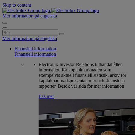
Skip to content
Mer information på engelska
Search
for:
Mer information på engelska
Finansiell information
Finansiell information
Electrolux Investor Relations tillhandahåller
information för kapitalmarknaden som
exempelvis aktuell finansiell statistik, arkiv för
kapitalmarknadspresentationer och finansiella
rapporter. Besök vår sida för mer information
Läs mer