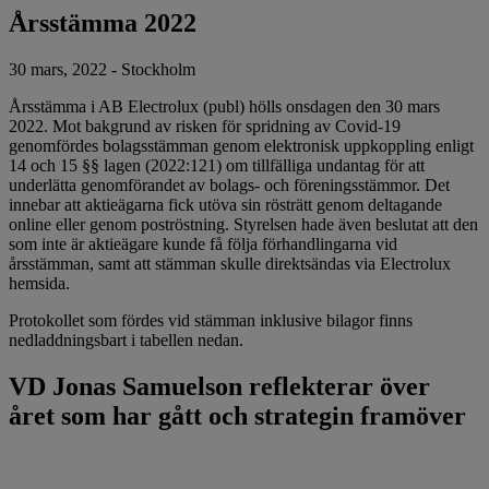
Årsstämma 2022
30 mars, 2022 - Stockholm
Årsstämma i AB Electrolux (publ) hölls onsdagen den 30 mars
2022. Mot bakgrund av risken för spridning av Covid-19
genomfördes bolagsstämman genom elektronisk uppkoppling enligt
14 och 15 §§ lagen (2022:121) om tillfälliga undantag för att
underlätta genomförandet av bolags- och föreningsstämmor. Det
innebar att aktieägarna fick utöva sin rösträtt genom deltagande
online eller genom poströstning. Styrelsen hade även beslutat att den
som inte är aktieägare kunde få följa förhandlingarna vid
årsstämman, samt att stämman skulle direktsändas via Electrolux
hemsida.
Protokollet som fördes vid stämman inklusive bilagor finns
nedladdningsbart i tabellen nedan.
VD Jonas Samuelson reflekterar över
året som har gått och strategin framöver