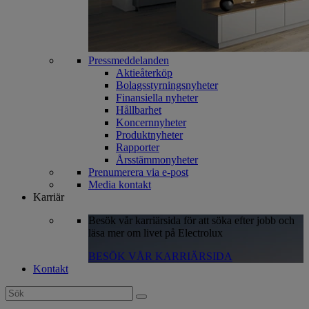
Pressmeddelanden
Aktieåterköp
Bolagsstyrningsnyheter
Finansiella nyheter
Hållbarhet
Koncernnyheter
Produktnyheter
Rapporter
Årsstämmonyheter
Prenumerera via e-post
Media kontakt
Karriär
Besök vår karriärsida för att söka efter jobb och
läsa mer om livet på Electrolux
BESÖK VÅR KARRIÄRSIDA
Kontakt
Search
for: