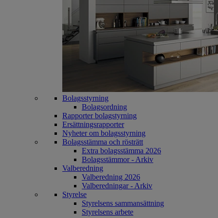
Bolagsstyrning
Bolagsordning
Rapporter bolagstyrning
Ersättningsrapporter
Nyheter om bolagsstyrning
Bolagsstämma och rösträtt
Extra bolagsstämma 2026
Bolagsstämmor - Arkiv
Valberedning
Valberedning 2026
Valberedningar - Arkiv
Styrelse
Styrelsens sammansättning
Styrelsens arbete