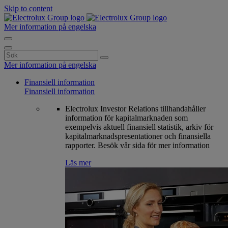
Skip to content
Mer information på engelska
Search
for:
Mer information på engelska
Finansiell information
Finansiell information
Electrolux Investor Relations tillhandahåller
information för kapitalmarknaden som
exempelvis aktuell finansiell statistik, arkiv för
kapitalmarknadspresentationer och finansiella
rapporter. Besök vår sida för mer information
Läs mer