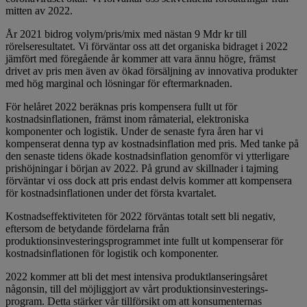
mitten av 2022.
År 2021 bidrog volym/pris/mix med nästan 9 Mdr kr till
rörelseresultatet. Vi förväntar oss att det organiska bidraget i 2022
jämfört med föregående år kommer att vara ännu högre, främst
drivet av pris men även av ökad försäljning av innovativa produkter
med hög marginal och lösningar för eftermarknaden.
För helåret 2022 beräknas pris kompensera fullt ut för
kostnadsinflationen, främst inom råmaterial, elektroniska
komponenter och logistik. Under de senaste fyra åren har vi
kompenserat denna typ av kostnadsinflation med pris. Med tanke på
den senaste tidens ökade kostnadsinflation genomför vi ytterligare
prishöjningar i början av 2022. På grund av skillnader i tajming
förväntar vi oss dock att pris endast delvis kommer att kompensera
för kostnadsinflationen under det första kvartalet.
Kostnadseffektiviteten för 2022 förväntas totalt sett bli negativ,
eftersom de betydande fördelarna från
produktionsinvesteringsprogrammet inte fullt ut kompenserar för
kostnadsinflationen för logistik och komponenter.
2022 kommer att bli det mest intensiva produktlanseringsåret
någonsin, till del möjliggjort av vårt produktionsinvesterings-
program. Detta stärker vår tillförsikt om att konsumenternas