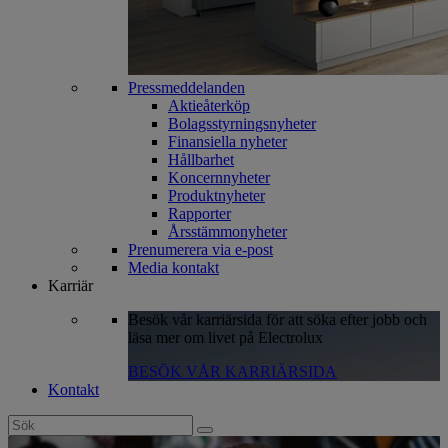
Pressmeddelanden
Aktieåterköp
Bolagsstyrningsnyheter
Finansiella nyheter
Hållbarhet
Koncernnyheter
Produktnyheter
Rapporter
Årsstämmonyheter
Prenumerera via e-post
Media kontakt
Karriär
Besök vår karriärsida för att söka efter jobb och
läsa mer om livet på Electrolux
BESÖK VÅR KARRIÄRSIDA
Kontakt
Search
for: