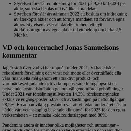
Styrelsen föreslår en utdelning för 2021 på 9,20 kr (8,00) per
aktie, som ska betalas ut i två lika stora delar.
Styrelsen föreslår årsstämman 2022 att besluta om indragning
av återköpta aktier och att förnya mandatet att förvärva egna
aktier. Styrelsen avser att därefter initiera ett nytt
återköpsprogram av egna aktier till ett belopp om cirka 2,5
Mdr kr.
VD och koncernchef Jonas Samuelsons
kommentar
Jag är stolt över vad vi har uppnått under 2021. Vi hade både
rekordstark försäljning och vinst och mötte eller överträffade alla
våra finansiella mål genom ett attraktivt produkt- och
varumärkeserbjudande och vi kompenserade framgångsrikt en
betydande kostnadsinflation genom väl genomförda prishöjningar.
Under 2021 var försäljningstillväxten 14,3%, rörelsemarginalen
exklusive engångsposter 6,0% och avkastningen på nettotillgångar
28,5%. En annan viktig prestation var att vi redan under året nästan
nådde vårt vetenskapligt baserade klimatmål för 2025 för den egna
verksamheten – att minska koldioxidutsläppen med 80%.
Pandemins andra år innebar olika möjligheter och utmaningar –
ökad produktion för att möta den starka efterfrågan och samtidigt