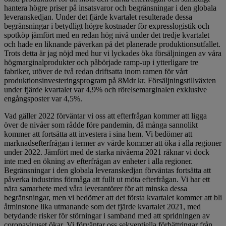
hantera högre priser på insatsvaror och begränsningar i den globala
leveranskedjan. Under det fjärde kvartalet resulterade dessa
begränsningar i betydligt högre kostnader för expresslogistik och
spotköp jämfört med en redan hög nivå under det tredje kvartalet
och hade en liknande påverkan på det planerade produktionsutfallet.
Trots detta är jag nöjd med hur vi lyckades öka försäljningen av våra
högmarginalprodukter och påbörjade ramp-up i ytterligare tre
fabriker, utöver de två redan driftsatta inom ramen för vårt
produktionsinvesteringsprogram på 8Mdr kr. Försäljningstillväxten
under fjärde kvartalet var 4,9% och rörelsemarginalen exklusive
engångsposter var 4,5%.
Vad gäller 2022 förväntar vi oss att efterfrågan kommer att ligga
över de nivåer som rådde före pandemin, då många sannolikt
kommer att fortsätta att investera i sina hem. Vi bedömer att
marknadsefterfrågan i termer av värde kommer att öka i alla regioner
under 2022. Jämfört med de starka nivåerna 2021 räknar vi dock
inte med en ökning av efterfrågan av enheter i alla regioner.
Begränsningar i den globala leveranskedjan förväntas fortsätta att
påverka industrins förmåga att fullt ut möta efterfrågan. Vi har ett
nära samarbete med våra leverantörer för att minska dessa
begränsningar, men vi bedömer att det första kvartalet kommer att bli
åtminstone lika utmanande som det fjärde kvartalet 2021, med
betydande risker för störningar i samband med att spridningen av
coronaviruset ökar. Vi förväntar oss sekventiella förbättringar från