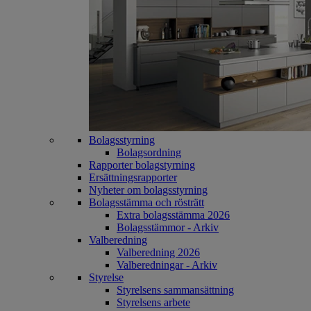
Bolagsstyrning
Bolagsordning
Rapporter bolagstyrning
Ersättningsrapporter
Nyheter om bolagsstyrning
Bolagsstämma och rösträtt
Extra bolagsstämma 2026
Bolagsstämmor - Arkiv
Valberedning
Valberedning 2026
Valberedningar - Arkiv
Styrelse
Styrelsens sammansättning
Styrelsens arbete