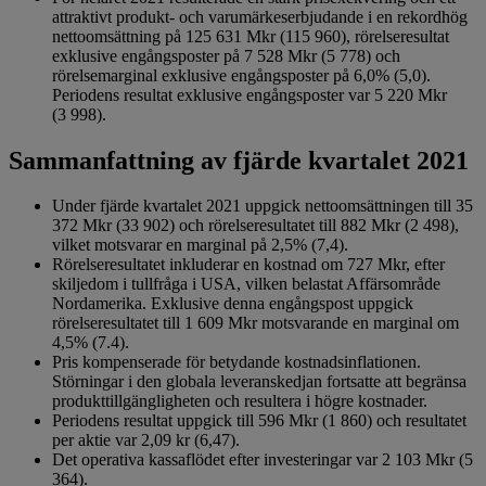
attraktivt produkt- och varumärkeserbjudande i en rekordhög
nettoomsättning på 125 631 Mkr (115 960), rörelseresultat
exklusive engångsposter på 7 528 Mkr (5 778) och
rörelsemarginal exklusive engångsposter på 6,0% (5,0).
Periodens resultat exklusive engångsposter var 5 220 Mkr
(3 998).
Sammanfattning av fjärde kvartalet 2021
Under fjärde kvartalet 2021 uppgick nettoomsättningen till 35
372 Mkr (33 902) och rörelseresultatet till 882 Mkr (2 498),
vilket motsvarar en marginal på 2,5% (7,4).
Rörelseresultatet inkluderar en kostnad om 727 Mkr, efter
skiljedom i tullfråga i USA, vilken belastat Affärsområde
Nordamerika. Exklusive denna engångspost uppgick
rörelseresultatet till 1 609 Mkr motsvarande en marginal om
4,5% (7.4).
Pris kompenserade för betydande kostnadsinflationen.
Störningar i den globala leveranskedjan fortsatte att begränsa
produkttillgängligheten och resultera i högre kostnader.
Periodens resultat uppgick till 596 Mkr (1 860) och resultatet
per aktie var 2,09 kr (6,47).
Det operativa kassaflödet efter investeringar var 2 103 Mkr (5
364).