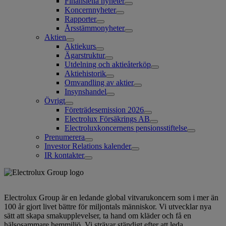
Finansiella nyheter
Koncernnyheter
Rapporter
Årsstämmonyheter
Aktien
Aktiekurs
Ägarstruktur
Utdelning och aktieåterköp
Aktiehistorik
Omvandling av aktier
Insynshandel
Övrigt
Företrädesemission 2026
Electrolux Försäkrings AB
Electroluxkoncernens pensionsstiftelse
Prenumerera
Investor Relations kalender
IR kontakter
Electrolux Group är en ledande global vitvarukoncern som i mer än
100 år gjort livet bättre för miljontals människor. Vi utvecklar nya
sätt att skapa smakupplevelser, ta hand om kläder och få en
hälsosammare hemmiljö. Vi strävar ständigt efter att leda