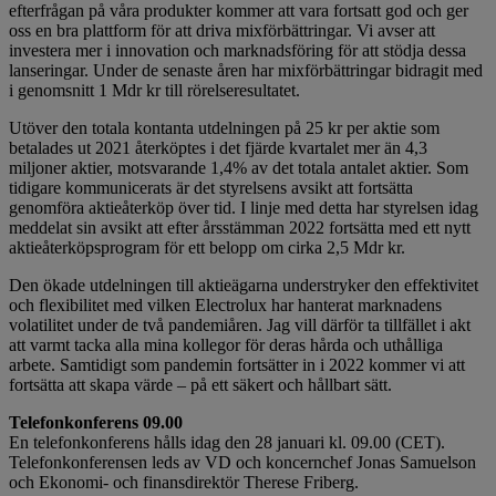
efterfrågan på våra produkter kommer att vara fortsatt god och ger
oss en bra plattform för att driva mixförbättringar. Vi avser att
investera mer i innovation och marknadsföring för att stödja dessa
lanseringar. Under de senaste åren har mixförbättringar bidragit med
i genomsnitt 1 Mdr kr till rörelseresultatet.
Utöver den totala kontanta utdelningen på 25 kr per aktie som
betalades ut 2021 återköptes i det fjärde kvartalet mer än 4,3
miljoner aktier, motsvarande 1,4% av det totala antalet aktier. Som
tidigare kommunicerats är det styrelsens avsikt att fortsätta
genomföra aktieåterköp över tid. I linje med detta har styrelsen idag
meddelat sin avsikt att efter årsstämman 2022 fortsätta med ett nytt
aktieåterköpsprogram för ett belopp om cirka 2,5 Mdr kr.
Den ökade utdelningen till aktieägarna understryker den effektivitet
och flexibilitet med vilken Electrolux har hanterat marknadens
volatilitet under de två pandemiåren. Jag vill därför ta tillfället i akt
att varmt tacka alla mina kollegor för deras hårda och uthålliga
arbete. Samtidigt som pandemin fortsätter in i 2022 kommer vi att
fortsätta att skapa värde – på ett säkert och hållbart sätt.
Telefonkonferens 09.00
En telefonkonferens hålls idag den 28 januari kl. 09.00 (CET).
Telefonkonferensen leds av VD och koncernchef Jonas Samuelson
och Ekonomi- och finansdirektör Therese Friberg.