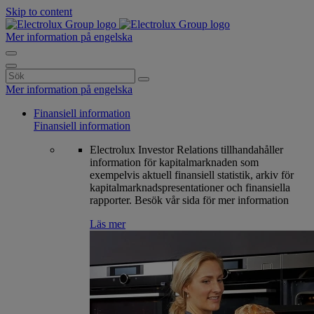
Skip to content
Mer information på engelska
Search
for:
Mer information på engelska
Finansiell information
Finansiell information
Electrolux Investor Relations tillhandahåller
information för kapitalmarknaden som
exempelvis aktuell finansiell statistik, arkiv för
kapitalmarknadspresentationer och finansiella
rapporter. Besök vår sida för mer information
Läs mer