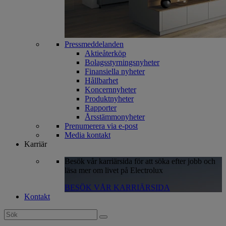
Pressmeddelanden
Aktieåterköp
Bolagsstyrningsnyheter
Finansiella nyheter
Hållbarhet
Koncernnyheter
Produktnyheter
Rapporter
Årsstämmonyheter
Prenumerera via e-post
Media kontakt
Karriär
Besök vår karriärsida för att söka efter jobb och
läsa mer om livet på Electrolux
BESÖK VÅR KARRIÄRSIDA
Kontakt
Search
for: