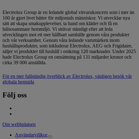
Electrolux Group är en ledande global vitvarukoncern som i mer än
100 år gjort livet bättre för miljontals människor. Vi utvecklar nya
sätt att skapa smakupplevelser, ta hand om kläder och få en
hälsosammare hemmiljö. Vi strävar ständigt efter att leda
utvecklingen mot ett mer hållbart samhälle genom våra produkter
och vår verksamhet. Genom våra ledande varumärken inom
hushållsprodukter, som inkluderar Electrolux, AEG och Frigidaire,
säljer vi produkter till hushåll i omkring 120 marknader. Under 2025
hade Electrolux Group en omsättning på 131 miljarder kronor och
cirka 39 000 anställda.
För en mer fullständig överblick av Electrolux, vänligen besök vår
globala hemsida
Följ oss
Om webbplatsen
Användarvillkor