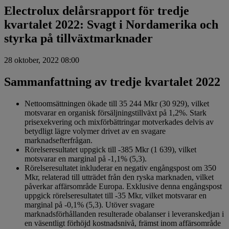
Electrolux delårsrapport för tredje
kvartalet 2022: Svagt i Nordamerika och
styrka på tillväxtmarknader
28 oktober, 2022 08:00
Sammanfattning av tredje kvartalet 2022
Nettoomsättningen ökade till 35 244 Mkr (30 929), vilket
motsvarar en organisk försäljningstillväxt på 1,2%. Stark
prisexekvering och mixförbättringar motverkades delvis av
betydligt lägre volymer drivet av en svagare
marknadsefterfrågan.
Rörelseresultatet uppgick till -385 Mkr (1 639), vilket
motsvarar en marginal på -1,1% (5,3).
Rörelseresultatet inkluderar en negativ engångspost om 350
Mkr, relaterad till utträdet från den ryska marknaden, vilket
påverkar affärsområde Europa. Exklusive denna engångspost
uppgick rörelseresultatet till -35 Mkr, vilket motsvarar en
marginal på -0,1% (5,3). Utöver svagare
marknadsförhållanden resulterade obalanser i leveranskedjan i
en väsentligt förhöjd kostnadsnivå, främst inom affärsområde