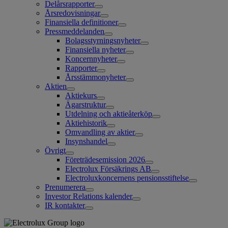
Delårsrapporter
Årsredovisningar
Finansiella definitioner
Pressmeddelanden
Bolagsstyrningsnyheter
Finansiella nyheter
Koncernnyheter
Rapporter
Årsstämmonyheter
Aktien
Aktiekurs
Ägarstruktur
Utdelning och aktieåterköp
Aktiehistorik
Omvandling av aktier
Insynshandel
Övrigt
Företrädesemission 2026
Electrolux Försäkrings AB
Electroluxkoncernens pensionsstiftelse
Prenumerera
Investor Relations kalender
IR kontakter