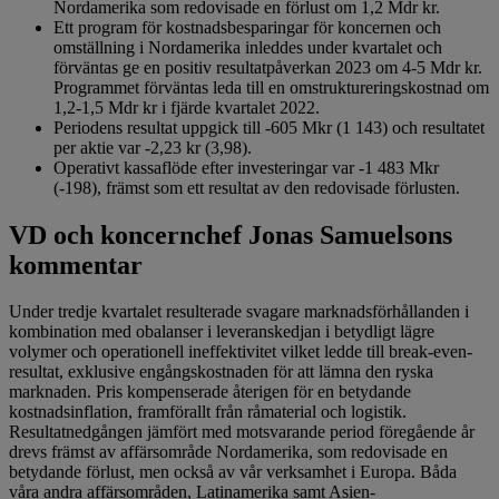
Nordamerika som redovisade en förlust om 1,2 Mdr kr.
Ett program för kostnadsbesparingar för koncernen och
omställning i Nordamerika inleddes under kvartalet och
förväntas ge en positiv resultatpåverkan 2023 om 4-5 Mdr kr.
Programmet förväntas leda till en omstruktureringskostnad om
1,2-1,5 Mdr kr i fjärde kvartalet 2022.
Periodens resultat uppgick till -605 Mkr (1 143) och resultatet
per aktie var -2,23 kr (3,98).
Operativt kassaflöde efter investeringar var -1 483 Mkr
(-198), främst som ett resultat av den redovisade förlusten.
VD och koncernchef Jonas Samuelsons
kommentar
Under tredje kvartalet resulterade svagare marknadsförhållanden i
kombination med obalanser i leveranskedjan i betydligt lägre
volymer och operationell ineffektivitet vilket ledde till break-even-
resultat, exklusive engångskostnaden för att lämna den ryska
marknaden. Pris kompenserade återigen för en betydande
kostnadsinflation, framförallt från råmaterial och logistik.
Resultatnedgången jämfört med motsvarande period föregående år
drevs främst av affärsområde Nordamerika, som redovisade en
betydande förlust, men också av vår verksamhet i Europa. Båda
våra andra affärsområden, Latinamerika samt Asien-