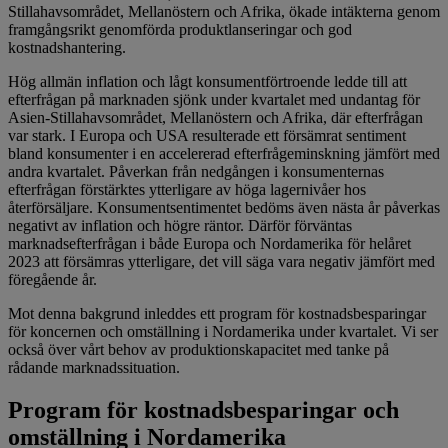
Stillahavsområdet, Mellanöstern och Afrika, ökade intäkterna genom
framgångsrikt genomförda produktlanseringar och god
kostnadshantering.
Hög allmän inflation och lågt konsumentförtroende ledde till att
efterfrågan på marknaden sjönk under kvartalet med undantag för
Asien-Stillahavsområdet, Mellanöstern och Afrika, där efterfrågan
var stark. I Europa och USA resulterade ett försämrat sentiment
bland konsumenter i en accelererad efterfrågeminskning jämfört med
andra kvartalet. Påverkan från nedgången i konsumenternas
efterfrågan förstärktes ytterligare av höga lagernivåer hos
återförsäljare. Konsumentsentimentet bedöms även nästa år påverkas
negativt av inflation och högre räntor. Därför förväntas
marknadsefterfrågan i både Europa och Nordamerika för helåret
2023 att försämras ytterligare, det vill säga vara negativ jämfört med
föregående år.
Mot denna bakgrund inleddes ett program för kostnadsbesparingar
för koncernen och omställning i Nordamerika under kvartalet. Vi ser
också över vårt behov av produktionskapacitet med tanke på
rådande marknadssituation.
Program för kostnadsbesparingar och
omställning i Nordamerika