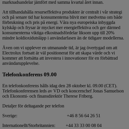
marknadsandelar jämfört med samma kvartal året innan.
Att tillhandahålla resurseffektiva produkter är centralt i vår strategi
och på senare tid har konsumenterna blivit mer medvetna om både
förbrukning och pris på energi. Våra nya europeiska inbyggda
kylskåp och frysar är mycket mer energieffektiva och ger därmed
konsumenterna viktiga elkostnadsfördelar liksom upp till 20%
mindre koldioxidutsläpp i användarfasen än de tidigare modellerna.
Även om vi upplever en utmanande tid, är jag övertygad om att
Electrolux fortsatt är väl positionerat för att skapa värde och vi
kommer att fortsätta att investera i innovationer för en förbättrad
användarupplevelse.
Telefonkonferens 09.00
En telefonkonferens hålls idag den 28 oktober kl. 09.00 (CET).
Telefonkonferensen leds av VD och koncernchef Jonas Samuelson
och Ekonomi- och finansdirektör Therese Friberg.
Detaljer för deltagande per telefon
Sverige: +46 8 56 64 26 51
Internationellt/Storbritannien: +44 33 33 00 08 04