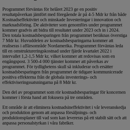
Programmet förväntas för helåret 2023 ge en positiv
resultatpåverkan jämfört med föregående år på 4-5 Mdr kr från både
Kostnadseffektivitet och minskade Investeringar i innovation och
marknadsföring. De aktiviteter som genomförs under programmet
kommer gradvis att bidra till resultatet under 2023 och in i 2024.
Den totala kostnadsbesparingen från programmet beräknas överstiga
7 Mdr kr. Huvuddelen av kostnadsbesparingarna kommer att
realiseras i affärsområde Nordamerika. Programmet förväntas leda
till en omstruktureringskostnad under fjärde kvartalet 2022 i
intervallet 1,2-1,5 Mdr kr, vilket kommer att redovisas som en
engångspost. 3 500-4 000 tjänster kommer att påverkas av
programmet. För tydlighetens skull så inkluderar och ersätter
kostnadsbesparingen från programmet de tidigare kommunicerade
positiva effekterna från de globala investerings- och
effektiviseringssatsningarna på 8 Mdr kr.
Den del av programmet som rör kostnadsbesparingar för koncernen
kommer i första hand att fokusera på tre områden.
Ett område är att eliminera kostnadsineffektivitet i vår leveranskedja
och produktion genom att anpassa försäljnings- och
produktionsplaner till vad som kan levereras på ett stabilt sätt och att
anpassa personalstyrkan i våra fabriker.