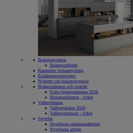
Bolagsstyrning
Bolagsordning
Rapporter bolagstyrning
Ersättningsrapporter
Nyheter om bolagsstyrning
Bolagsstämma och rösträtt
Extra bolagsstämma 2026
Bolagsstämmor - Arkiv
Valberedning
Valberedning 2026
Valberedningar - Arkiv
Styrelse
Styrelsens sammansättning
Styrelsens arbete