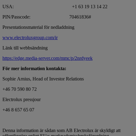
USA: +1 63 19 13 14 22
PIN/Passcode: 70461836#
Presentationsmaterial för nedladdning
www.electroluxgroup.com/ir
Länk till webbsändning
https://edge.media-server.com/mmc/p/2nrdyeek
För mer information kontakta:
Sophie Arnius, Head of Investor Relations
+46 70 590 80 72
Electrolux pressjour
+46 8 657 65 07
Denna information är sådan som AB Electrolux är skyldigt att
offentliggöra enligt EU:s marknadsmissbruksförordning.