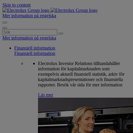
Skip to content
Mer information på engelska
Search
for:
Mer information på engelska
Finansiell information
Finansiell information
Electrolux Investor Relations tillhandahåller
information för kapitalmarknaden som
exempelvis aktuell finansiell statistik, arkiv för
kapitalmarknadspresentationer och finansiella
rapporter. Besök vår sida för mer information
Läs mer