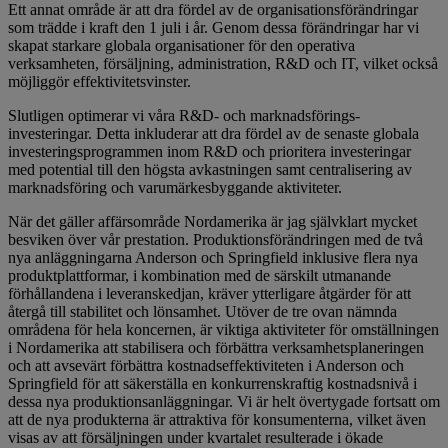
Ett annat område är att dra fördel av de organisationsförändringar
som trädde i kraft den 1 juli i år. Genom dessa förändringar har vi
skapat starkare globala organisationer för den operativa
verksamheten, försäljning, administration, R&D och IT, vilket också
möjliggör effektivitetsvinster.
Slutligen optimerar vi våra R&D- och marknadsförings-
investeringar. Detta inkluderar att dra fördel av de senaste globala
investeringsprogrammen inom R&D och prioritera investeringar
med potential till den högsta avkastningen samt centralisering av
marknadsföring och varumärkesbyggande aktiviteter.
När det gäller affärsområde Nordamerika är jag självklart mycket
besviken över vår prestation. Produktionsförändringen med de två
nya anläggningarna Anderson och Springfield inklusive flera nya
produktplattformar, i kombination med de särskilt utmanande
förhållandena i leveranskedjan, kräver ytterligare åtgärder för att
återgå till stabilitet och lönsamhet. Utöver de tre ovan nämnda
områdena för hela koncernen, är viktiga aktiviteter för omställningen
i Nordamerika att stabilisera och förbättra verksamhetsplaneringen
och att avsevärt förbättra kostnadseffektiviteten i Anderson och
Springfield för att säkerställa en konkurrenskraftig kostnadsnivå i
dessa nya produktionsanläggningar. Vi är helt övertygade fortsatt om
att de nya produkterna är attraktiva för konsumenterna, vilket även
visas av att försäljningen under kvartalet resulterade i ökade