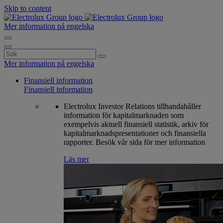
Skip to content
Mer information på engelska
Search
for:
Mer information på engelska
Finansiell information
Finansiell information
Electrolux Investor Relations tillhandahåller
information för kapitalmarknaden som
exempelvis aktuell finansiell statistik, arkiv för
kapitalmarknadspresentationer och finansiella
rapporter. Besök vår sida för mer information
Läs mer