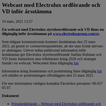
Webcast med Electrolux ordförande och
VD inför årsstämma
19 mars, 2021 13:37
En webcast med Electrolux styrelseordförande och VD finns nu
tillgänglig inför årsstämman på
www.electroluxgroup.com/sv
.
Som tidigare kommunicerats kommer årsstämman den 25 mars
2021, på grund av coronaviruspandemin, att ske utan fysisk närvaro
av aktieägare. Utöver redan publicerad information inför
årsstämman ger Electrolux styrelseordförande Staffan Bohman och
VD Jonas Samuelson sina reflektioner kring 2020 och strategin
framåt i en webcast. Webcasten finns tillgänglig
här
.
Information kring årsstämman och poströstning finns tillgänglig
här
och utfallet av poströstningen offentliggörs den 25 mars 2021.
För mer information vänligen kontakta Electrolux pressjour: 08-657
65 07.
Dokument
Pressmeddelande – Webcast med Electrolux ordförande och