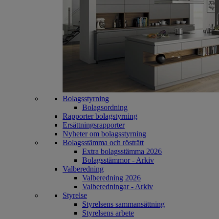
Bolagsstyrning
Bolagsordning
Rapporter bolagstyrning
Ersättningsrapporter
Nyheter om bolagsstyrning
Bolagsstämma och rösträtt
Extra bolagsstämma 2026
Bolagsstämmor - Arkiv
Valberedning
Valberedning 2026
Valberedningar - Arkiv
Styrelse
Styrelsens sammansättning
Styrelsens arbete