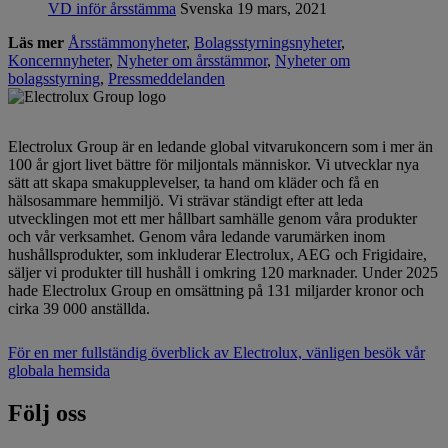
VD inför årsstämma
Svenska
19 mars, 2021
Läs mer
Årsstämmonyheter
,
Bolagsstyrningsnyheter
,
Koncernnyheter
,
Nyheter om årsstämmor
,
Nyheter om
bolagsstyrning
,
Pressmeddelanden
Electrolux Group är en ledande global vitvarukoncern som i mer än
100 år gjort livet bättre för miljontals människor. Vi utvecklar nya
sätt att skapa smakupplevelser, ta hand om kläder och få en
hälsosammare hemmiljö. Vi strävar ständigt efter att leda
utvecklingen mot ett mer hållbart samhälle genom våra produkter
och vår verksamhet. Genom våra ledande varumärken inom
hushållsprodukter, som inkluderar Electrolux, AEG och Frigidaire,
säljer vi produkter till hushåll i omkring 120 marknader. Under 2025
hade Electrolux Group en omsättning på 131 miljarder kronor och
cirka 39 000 anställda.
För en mer fullständig överblick av Electrolux, vänligen besök vår
globala hemsida
Följ oss