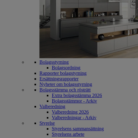
Bolagsstyrning
Bolagsordning
Rapporter bolagstyrning
Ersättningsrapporter
Nyheter om bolagsstyrning
Bolagsstämma och rösträtt
Extra bolagsstämma 2026
Bolagsstämmor - Arkiv
Valberedning
Valberedning 2026
Valberedningar - Arkiv
Styrelse
Styrelsens sammansättning
Styrelsens arbete