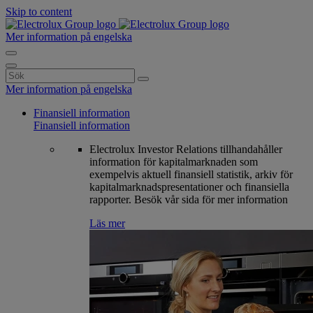
Skip to content
Mer information på engelska
Search
for:
Mer information på engelska
Finansiell information
Finansiell information
Electrolux Investor Relations tillhandahåller
information för kapitalmarknaden som
exempelvis aktuell finansiell statistik, arkiv för
kapitalmarknadspresentationer och finansiella
rapporter. Besök vår sida för mer information
Läs mer