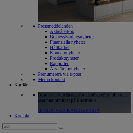
Pressmeddelanden
Aktieåterköp
Bolagsstyrningsnyheter
Finansiella nyheter
Hållbarhet
Koncernnyheter
Produktnyheter
Rapporter
Årsstämmonyheter
Prenumerera via e-post
Media kontakt
Karriär
Besök vår karriärsida för att söka efter jobb och
läsa mer om livet på Electrolux
BESÖK VÅR KARRIÄRSIDA
Kontakt
Search
for: