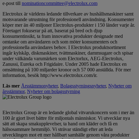
e-post till
nominationcommittee@electrolux.com
Electrolux är världens ledande tillverkare av hushållsmaskiner samt
motsvarande utrustning för professionell användning. Konsumenter
köper mer än 40 miljoner Electrolux-produkter i 150 länder varje år.
Företaget fokuserar på att, baserat på bred och djup
konsumentinsikt, ta fram innovativa produkter designade med
omtanke om användaren och som möter konsumenters och
professionella användares behov. I Electrolux produktsortiment
ingår kylskåp, diskmaskiner, tvättmaskiner, dammsugare och spisar
under välkända varumärken som Electorlux, AEG-Electrolux,
Zanussi, Eureka och Frigidaire. Under 2005 hade Electrolux en
omsättning på 100 miljarder kronor och 57 000 anställda. För mer
information, besök http://www.electrolux.com/ir.
Läs mer
Årsstämmonyheter
,
Bolagsstyrningsnyheter
,
Nyheter om
årsstämmor
,
Nyheter om bolagsstyrning
Electrolux Group är en ledande global vitvarukoncern som i mer än
100 år gjort livet bättre för miljontals människor. Vi utvecklar nya
sätt att skapa smakupplevelser, ta hand om kläder och få en
hälsosammare hemmiljö. Vi strävar ständigt efter att leda
utvecklingen mot ett mer hållbart samhälle genom våra produkter