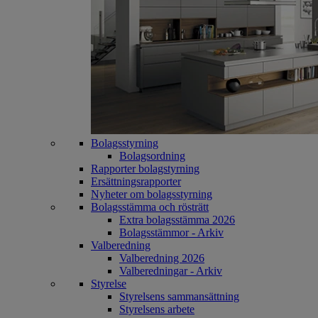
Bolagsstyrning
Bolagsordning
Rapporter bolagstyrning
Ersättningsrapporter
Nyheter om bolagsstyrning
Bolagsstämma och rösträtt
Extra bolagsstämma 2026
Bolagsstämmor - Arkiv
Valberedning
Valberedning 2026
Valberedningar - Arkiv
Styrelse
Styrelsens sammansättning
Styrelsens arbete