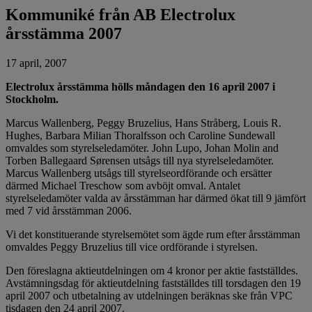
Kommuniké från AB Electrolux
årsstämma 2007
17 april, 2007
Electrolux årsstämma hölls måndagen den 16 april 2007 i
Stockholm.
Marcus Wallenberg, Peggy Bruzelius, Hans Stråberg, Louis R.
Hughes, Barbara Milian Thoralfsson och Caroline Sundewall
omvaldes som styrelseledamöter. John Lupo, Johan Molin and
Torben Ballegaard Sørensen utsågs till nya styrelseledamöter.
Marcus Wallenberg utsågs till styrelseordförande och ersätter
därmed Michael Treschow som avböjt omval. Antalet
styrelseledamöter valda av årsstämman har därmed ökat till 9 jämfört
med 7 vid årsstämman 2006.
Vi det konstituerande styrelsemötet som ägde rum efter årsstämman
omvaldes Peggy Bruzelius till vice ordförande i styrelsen.
Den föreslagna aktieutdelningen om 4 kronor per aktie fastställdes.
Avstämningsdag för aktieutdelning fastställdes till torsdagen den 19
april 2007 och utbetalning av utdelningen beräknas ske från VPC
tisdagen den 24 april 2007.