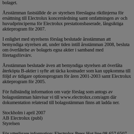
bolaget.
Årsstämman fastställde de av styrelsen föreslagna riktlinjerna för
ersättning till Electrolux koncernledning samt omfattningen av och
huvudprinciperna för Electrolux prestationsbaserade, långsiktiga
aktieprogram för 2007.
I enlighet med styrelsens förslag beslutade årsstämman att
bemyndiga styrelsen att, under tiden intill årsstämman 2008, besluta
om överlåtelse av bolagets egna aktier i samband med
företagsförvärv.
Årsstämman beslutade även att bemyndiga styrelsen att överlåta
återköpta B-aktier i syfte att täcka kostnader som kan uppkomma till
följd av tidigare optionsprogram för åren 2001-2003 samt Electrolux
aktieprogram för 2005.
För fullständig information om varje förslag som antogs av
bolagsstämman hänvisar vi till www.electrolux.com/agm där
dokumentation relaterad till bolagsstämman finns att ladda ner.
Stockholm i april 2007
AB Electrolux (publ)
Styrelsen
För ytterligare information: Electrolux Press Hot line 08-657 6507