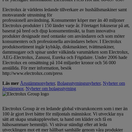
Electrolux är världens ledande tillverkare av hushållsmaskiner samt
motsvarande utrustning för
professionell användning. Konsumenter köper mer än 40 miljoner
Electrolux-produkter i 150 länder varje år. Företaget fokuserar på att,
baserat på bred och djup konsumentinsikt, ta fram innovativa
produkter designade med omtanke om användaren och som möter
konsumenters och professionella användares behov. I Electrolux
produktsortiment ingår kylskåp, diskmaskiner, tvättmaskiner,
dammsugare och spisar under välkända varumärken som Electrolux,
AEG-Electrolux, Zanussi, Eureka och Frigidaire. Under 2006 hade
Electrolux en omsättning på 104 miljarder kronor och 56 000
anställda. För mer information, besök
http://www.electrolux.com/press
Läs mer
Årsstämmonyheter
,
Bolagsstyrningsnyheter
,
Nyheter om
årsstämmor
,
Nyheter om bolagsstyrning
Electrolux Group är en ledande global vitvarukoncern som i mer än
100 år gjort livet bättre för miljontals människor. Vi utvecklar nya
sätt att skapa smakupplevelser, ta hand om kläder och få en
hälsosammare hemmiljö. Vi strävar ständigt efter att leda
utvecklingen mot ett mer hållbart samhälle genom våra produkter