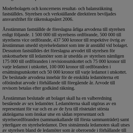
Moderbolagets och koncernens resultat- och balansräkning
fastställdes. Styrelsen och verkställande direktören beviljades
ansvarsfrihet för räkenskapsåret 2006.
Årsstämman fastställde de föreslagna årliga arvodena till styrelsen
enligt följande. 1 500 000 till styrelsens ordförande, 500 000 till
styrelsens vice ordförande, 437 500 kronor till respektive övrig av
årsstämman utsedd styrelseledamot som inte är anställd vid bolaget.
Dessutom fastställdes det föreslagna arvodet till styrelsen för
utskottsarbete till ledamöter som är utsedda av styrelsen nämligen
175 000 till ordföranden i revisionsutskottet och 75 000 kronor till
varje ledamot i utskottet, 100 000 kronor till ordföranden i
ersättningsutskottet och 50 000 kronor till varje ledamot i utskottet.
De beslutade arvodena innebär för de enskilda ledamöterna ett
oförändrat arvode i förhållande till föregående år. Arvode till
revisorn betalas efter godkänd räkning.
Årsstämman beslutade att bolaget skall ha en valberedning
bestående av sex ledamöter. Ledamöterna skall utgöras av en
representant för var och en av de fyra till röstetalet största
aktieägarna som önskar utse en sådan representant och
styrelseordföranden (sammankallande till första sammanträdet) samt
ytterligare en styrelseledamot. Den sistnämnda ledamoten skall utses
av styrelsen bland de ledamöter som är oberoende i förhållande till