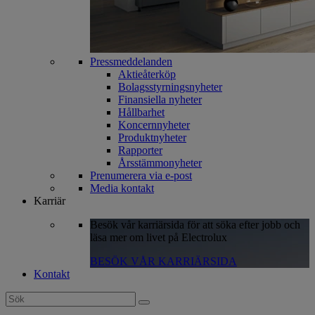
Pressmeddelanden
Aktieåterköp
Bolagsstyrningsnyheter
Finansiella nyheter
Hållbarhet
Koncernnyheter
Produktnyheter
Rapporter
Årsstämmonyheter
Prenumerera via e-post
Media kontakt
Karriär
Besök vår karriärsida för att söka efter jobb och
läsa mer om livet på Electrolux
BESÖK VÅR KARRIÄRSIDA
Kontakt
Search
for: