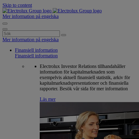
Skip to content
Mer information på engelska
Search
for:
Mer information på engelska
Finansiell information
Finansiell information
Electrolux Investor Relations tillhandahåller
information för kapitalmarknaden som
exempelvis aktuell finansiell statistik, arkiv för
kapitalmarknadspresentationer och finansiella
rapporter. Besök vår sida för mer information
Läs mer