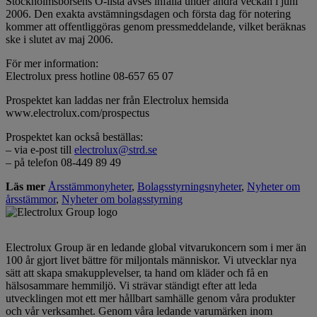
Stockholmsbörsens O-lista avses infalla under andra veckan i juni
2006. Den exakta avstämningsdagen och första dag för notering
kommer att offentliggöras genom pressmeddelande, vilket beräknas
ske i slutet av maj 2006.
För mer information:
Electrolux press hotline 08-657 65 07
Prospektet kan laddas ner från Electrolux hemsida
www.electrolux.com/prospectus
Prospektet kan också beställas:
– via e-post till
electrolux@strd.se
– på telefon 08-449 89 49
Läs mer
Årsstämmonyheter
,
Bolagsstyrningsnyheter
,
Nyheter om
årsstämmor
,
Nyheter om bolagsstyrning
Electrolux Group är en ledande global vitvarukoncern som i mer än
100 år gjort livet bättre för miljontals människor. Vi utvecklar nya
sätt att skapa smakupplevelser, ta hand om kläder och få en
hälsosammare hemmiljö. Vi strävar ständigt efter att leda
utvecklingen mot ett mer hållbart samhälle genom våra produkter
och vår verksamhet. Genom våra ledande varumärken inom