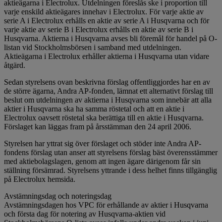
aktieägarna i Electrolux. Utdelningen föreslås ske i proportion till
varje enskild aktieägares innehav i Electrolux. För varje aktie av
serie A i Electrolux erhålls en aktie av serie A i Husqvarna och för
varje aktie av serie B i Electrolux erhålls en aktie av serie B i
Husqvarna. Aktierna i Husqvarna avses bli föremål för handel på O-
listan vid Stockholmsbörsen i samband med utdelningen.
Aktieägarna i Electrolux erhåller aktierna i Husqvarna utan vidare
åtgärd.
Sedan styrelsens ovan beskrivna förslag offentliggjordes har en av
de större ägarna, Andra AP-fonden, lämnat ett alternativt förslag till
beslut om utdelningen av aktierna i Husqvarna som innebär att alla
aktier i Husqvarna ska ha samma röstetal och att en aktie i
Electrolux oavsett röstetal ska berättiga till en aktie i Husqvarna.
Förslaget kan läggas fram på årsstämman den 24 april 2006.
Styrelsen har yttrat sig över förslaget och stöder inte Andra AP-
fondens förslag utan anser att styrelsens förslag bäst överensstämmer
med aktiebolagslagen, genom att ingen ägare därigenom får sin
ställning försämrad. Styrelsens yttrande i dess helhet finns tillgänglig
på Electrolux hemsida.
Avstämningsdag och noteringsdag
Avstämningsdagen hos VPC för erhållande av aktier i Husqvarna
och första dag för notering av Husqvarna-aktien vid