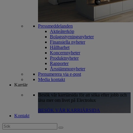
Pressmeddelanden
Aktieåterköp
Bolagsstyrningsnyheter
Finansiella nyheter
Hållbarhet
Koncernnyheter
Produktnyheter
Rapporter
Årsstämmonyheter
Prenumerera via e-post
Media kontakt
Karriär
Besök vår karriärsida för att söka efter jobb och
läsa mer om livet på Electrolux
BESÖK VÅR KARRIÄRSIDA
Kontakt
Search
for: