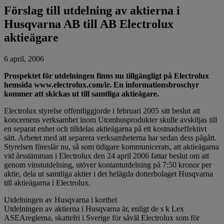
Förslag till utdelning av aktierna i
Husqvarna AB till AB Electrolux
aktieägare
6 april, 2006
Prospektet för utdelningen finns nu tillgängligt på Electrolux
hemsida www.electrolux.com/ir. En informationsbroschyr
kommer att skickas ut till samtliga aktieägare.
Electrolux styrelse offentliggjorde i februari 2005 sitt beslut att
koncernens verksamhet inom Utomhusprodukter skulle avskiljas till
en separat enhet och tilldelas aktieägarna på ett kostnadseffektivt
sätt. Arbetet med att separera verksamheterna har sedan dess pågått.
Styrelsen föreslår nu, så som tidigare kommunicerats, att aktieägarna
vid årsstämman i Electrolux den 24 april 2006 fattar beslut om att
genom vinstutdelning, utöver kontantutdelning på 7:50 kronor per
aktie, dela ut samtliga aktier i det helägda dotterbolaget Husqvarna
till aktieägarna i Electrolux.
Utdelningen av Husqvarna i korthet
Utdelningen av aktierna i Husqvarna är, enligt de s k Lex
ASEAreglerna, skattefri i Sverige för såväl Electrolux som för