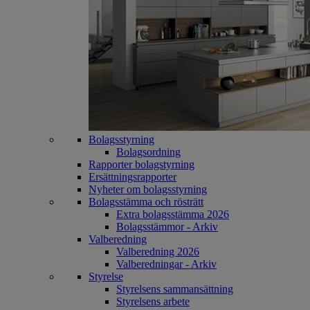
Bolagsstyrning
Bolagsordning
Rapporter bolagstyrning
Ersättningsrapporter
Nyheter om bolagsstyrning
Bolagsstämma och rösträtt
Extra bolagsstämma 2026
Bolagsstämmor - Arkiv
Valberedning
Valberedning 2026
Valberedningar - Arkiv
Styrelse
Styrelsens sammansättning
Styrelsens arbete