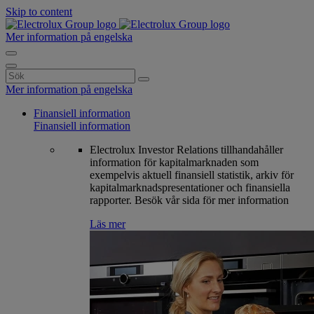
Skip to content
Mer information på engelska
Search
for:
Mer information på engelska
Finansiell information
Finansiell information
Electrolux Investor Relations tillhandahåller
information för kapitalmarknaden som
exempelvis aktuell finansiell statistik, arkiv för
kapitalmarknadspresentationer och finansiella
rapporter. Besök vår sida för mer information
Läs mer