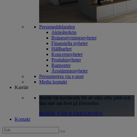
Pressmeddelanden
Aktieåterköp
Bolagsstyrningsnyheter
Finansiella nyheter
Hållbarhet
Koncernnyheter
Produktnyheter
Rapporter
Årsstämmonyheter
Prenumerera via e-post
Media kontakt
Karriär
Besök vår karriärsida för att söka efter jobb och
läsa mer om livet på Electrolux
BESÖK VÅR KARRIÄRSIDA
Kontakt
Search
for: