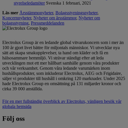
styrelseledamöter
Svenska
1 februari, 2021
Läs mer
Årsstämmonyheter
,
Bolagsstyrningsnyheter
,
Koncernnyheter
,
Nyheter om årsstämmor
,
Nyheter om
bolagsstyrning
,
Pressmeddelanden
Electrolux Group är en ledande global vitvarukoncern som i mer än
100 år gjort livet bättre för miljontals människor. Vi utvecklar nya
sätt att skapa smakupplevelser, ta hand om kläder och få en
hälsosammare hemmiljö. Vi strävar ständigt efter att leda
utvecklingen mot ett mer hållbart samhälle genom våra produkter
och vår verksamhet. Genom våra ledande varumärken inom
hushållsprodukter, som inkluderar Electrolux, AEG och Frigidaire,
säljer vi produkter till hushåll i omkring 120 marknader. Under 2025
hade Electrolux Group en omsättning på 131 miljarder kronor och
cirka 39 000 anställda.
För en mer fullständig överblick av Electrolux, vänligen besök vår
globala hemsida
Följ oss