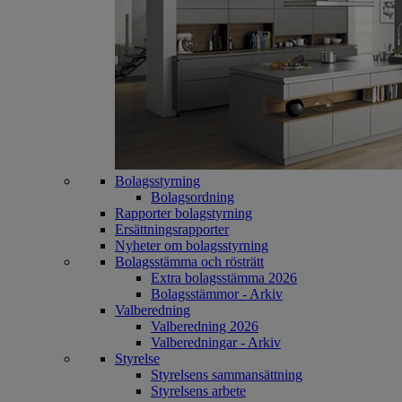
Bolagsstyrning
Bolagsordning
Rapporter bolagstyrning
Ersättningsrapporter
Nyheter om bolagsstyrning
Bolagsstämma och rösträtt
Extra bolagsstämma 2026
Bolagsstämmor - Arkiv
Valberedning
Valberedning 2026
Valberedningar - Arkiv
Styrelse
Styrelsens sammansättning
Styrelsens arbete