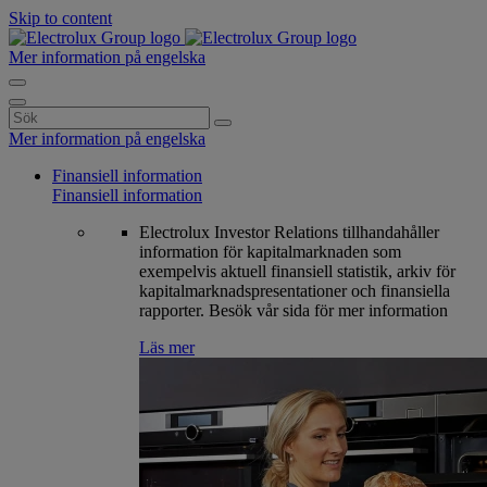
Skip to content
Mer information på engelska
Search
for:
Mer information på engelska
Finansiell information
Finansiell information
Electrolux Investor Relations tillhandahåller
information för kapitalmarknaden som
exempelvis aktuell finansiell statistik, arkiv för
kapitalmarknadspresentationer och finansiella
rapporter. Besök vår sida för mer information
Läs mer