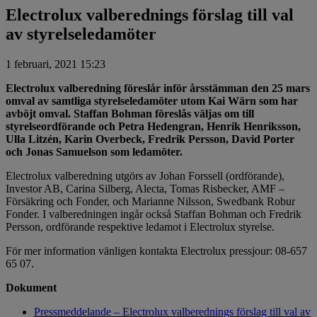
Electrolux valberednings förslag till val
av styrelseledamöter
1 februari, 2021 15:23
Electrolux valberedning föreslår inför årsstämman den 25 mars
omval av samtliga styrelseledamöter utom Kai Wärn som har
avböjt omval. Staffan Bohman föreslås väljas om till
styrelseordförande och Petra Hedengran, Henrik Henriksson,
Ulla Litzén, Karin Overbeck, Fredrik Persson, David Porter
och Jonas Samuelson som ledamöter.
Electrolux valberedning utgörs av Johan Forssell (ordförande),
Investor AB, Carina Silberg, Alecta, Tomas Risbecker, AMF –
Försäkring och Fonder, och Marianne Nilsson, Swedbank Robur
Fonder. I valberedningen ingår också Staffan Bohman och Fredrik
Persson, ordförande respektive ledamot i Electrolux styrelse.
För mer information vänligen kontakta Electrolux pressjour: 08-657
65 07.
Dokument
Pressmeddelande – Electrolux valberednings förslag till val av