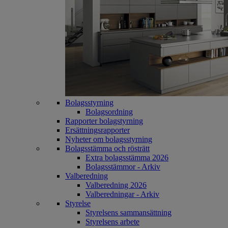
Bolagsstyrning
Bolagsordning
Rapporter bolagstyrning
Ersättningsrapporter
Nyheter om bolagsstyrning
Bolagsstämma och rösträtt
Extra bolagsstämma 2026
Bolagsstämmor - Arkiv
Valberedning
Valberedning 2026
Valberedningar - Arkiv
Styrelse
Styrelsens sammansättning
Styrelsens arbete