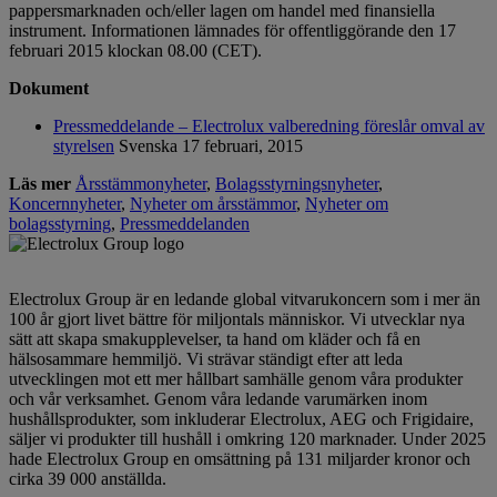
pappersmarknaden och/eller lagen om handel med finansiella
instrument. Informationen lämnades för offentliggörande den 17
februari 2015 klockan 08.00 (CET).
Dokument
Pressmeddelande – Electrolux valberedning föreslår omval av
styrelsen
Svenska
17 februari, 2015
Läs mer
Årsstämmonyheter
,
Bolagsstyrningsnyheter
,
Koncernnyheter
,
Nyheter om årsstämmor
,
Nyheter om
bolagsstyrning
,
Pressmeddelanden
Electrolux Group är en ledande global vitvarukoncern som i mer än
100 år gjort livet bättre för miljontals människor. Vi utvecklar nya
sätt att skapa smakupplevelser, ta hand om kläder och få en
hälsosammare hemmiljö. Vi strävar ständigt efter att leda
utvecklingen mot ett mer hållbart samhälle genom våra produkter
och vår verksamhet. Genom våra ledande varumärken inom
hushållsprodukter, som inkluderar Electrolux, AEG och Frigidaire,
säljer vi produkter till hushåll i omkring 120 marknader. Under 2025
hade Electrolux Group en omsättning på 131 miljarder kronor och
cirka 39 000 anställda.