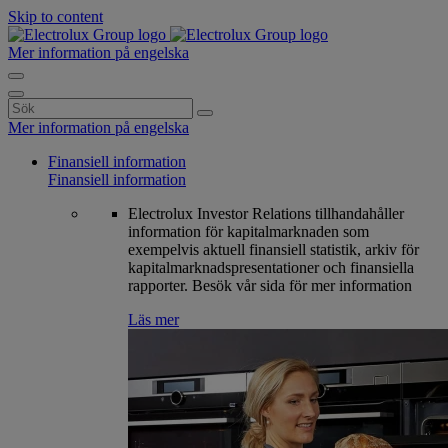
Skip to content
Mer information på engelska
Search
for:
Mer information på engelska
Finansiell information
Finansiell information
Electrolux Investor Relations tillhandahåller
information för kapitalmarknaden som
exempelvis aktuell finansiell statistik, arkiv för
kapitalmarknadspresentationer och finansiella
rapporter. Besök vår sida för mer information
Läs mer