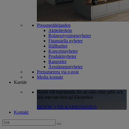
Pressmeddelanden
Aktieåterköp
Bolagsstyrningsnyheter
Finansiella nyheter
Hållbarhet
Koncernnyheter
Produktnyheter
Rapporter
Årsstämmonyheter
Prenumerera via e-post
Media kontakt
Karriär
Besök vår karriärsida för att söka efter jobb och
läsa mer om livet på Electrolux
BESÖK VÅR KARRIÄRSIDA
Kontakt
Search
for: