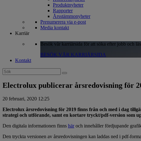
Produktnyheter
Rapporter
Årsstämmonyheter
Prenumerera via e-post
Media kontakt
Karriär
Besök vår karriärsida för att söka efter jobb och lä
BESÖK VÅR KARRIÄRSIDA
Kontakt
Search
for:
Electrolux publicerar årsredovisning för 
20 februari, 2020 12:25
Electrolux årsredovisning för 2019 finns från och med i dag till
strategi och utförande, samt en kortare tryckt/pdf-version som up
Den digitala informationen finns
här
och innehåller fördjupande grafik,
Den tryckta versionen av årsredovisningen kan laddas ned i pdf-form