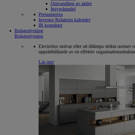
Omvandling av aktier
Insynshandel
Prenumerera
Investor Relations kalender
IR kontakter
Bolagsstyrning
Bolagsstyrning
Electrolux strävar efter att tillämpa strikta normer 
upprätthållande av en effektiv organisationsstruktur
Läs mer