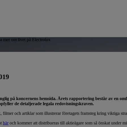
sa mer om livet på Electrolux
2019
gänglig på koncernens hemsida. Årets rapportering består av en omf
pfyller de detaljerade legala redovisningskraven.
 filmer och artiklar som illustrerar företagets framsteg kring viktiga str
at
här
och kommer att distribueras till aktieägare som så önskat under m