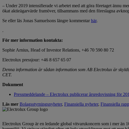
– Under 2019 intensifierade vi arbetet med att göra företaget ännu mer
ökat aktieägarvärde framöver, tillsammans med den föreslagna avkno
Se eller läs Jonas Samuelsons längre kommentar
här
.
.
För mer information kontakta:
Sophie Arnius, Head of Investor Relations, +46 70 590 80 72
Electrolux pressjour: +46 8 657 65 07
Denna information är sådan information som AB Electrolux är skyldig
CET.
Dokument
Pressmeddelande – Electrolux publicerar årsredovisning för 20
Läs mer
Bolagsstyrningsnyheter
,
Finansiella nyheter
,
Finansiella rap
Electrolux Group är en ledande global vitvarukoncern som i mer än 100
hemmiljö. Vi strävar ständigt efter att leda utvecklingen mot ett me