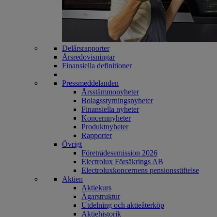
Delårsrapporter
Årsredovisningar
Finansiella definitioner
Pressmeddelanden
Årsstämmonyheter
Bolagsstyrningsnyheter
Finansiella nyheter
Koncernnyheter
Produktnyheter
Rapporter
Övrigt
Företrädesemission 2026
Electrolux Försäkrings AB
Electroluxkoncernens pensionsstiftelse
Aktien
Aktiekurs
Ägarstruktur
Utdelning och aktieåterköp
Aktiehistorik