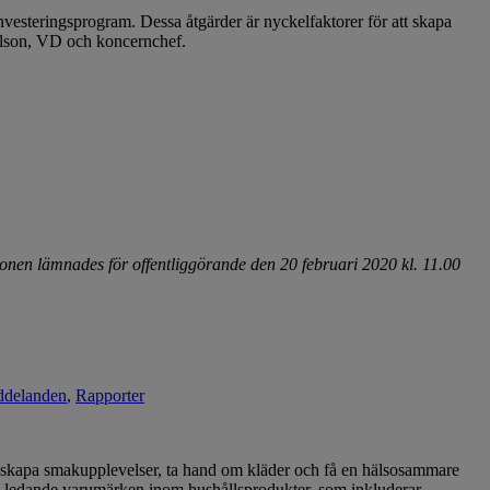
nvesteringsprogram. Dessa åtgärder är nyckelfaktorer för att skapa
elson, VD och koncernchef.
onen lämnades för offentliggörande den 20 februari 2020 kl. 11.00
ddelanden
,
Rapporter
att skapa smakupplevelser, ta hand om kläder och få en hälsosammare
ra ledande varumärken inom hushållsprodukter, som inkluderar