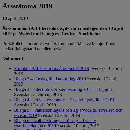
Årsstämma 2019
10 april, 2019
Årsstämman i AB Electrolux ägde rum onsdagen den 10 april
2019 på Waterfront Congress Centre i Stockholm.
Protokollet som fördes vid årsstämman inklusive bilagor finns
nedladdningsbart i tabellen nedan.
Dokument
Protokoll AB Electrolux årsstämma 2019
Svenska
10 april,
2019
Bilaga 2 – Förslag till dagordning 2019
Svenska
10 april,
2019
Bilaga 3 – Electrolux Årsredovisning 2018 – Rapport
Svenska
27 februari, 2019
Bilaga 4 – Revisorsyttrande – Ersättningsriktlinjer 2018
Svenska
10 april, 2019
Bilaga 5 – Valberedningens förslag arvode till styrelsen och
revisor 2019
Svenska
10 april, 2019
Bilaga 6 – Valberedningens förslag till val av
styrelseledamöter 2019
Svenska
10 april, 2019