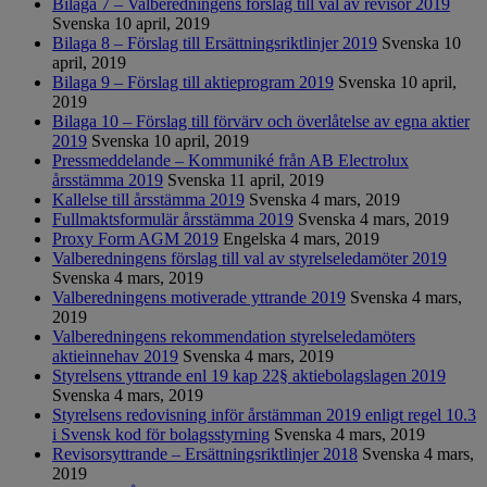
Bilaga 7 – Valberedningens förslag till val av revisor 2019
Svenska
10 april, 2019
Bilaga 8 – Förslag till Ersättningsriktlinjer 2019
Svenska
10
april, 2019
Bilaga 9 – Förslag till aktieprogram 2019
Svenska
10 april,
2019
Bilaga 10 – Förslag till förvärv och överlåtelse av egna aktier
2019
Svenska
10 april, 2019
Pressmeddelande – Kommuniké från AB Electrolux
årsstämma 2019
Svenska
11 april, 2019
Kallelse till årsstämma 2019
Svenska
4 mars, 2019
Fullmaktsformulär årsstämma 2019
Svenska
4 mars, 2019
Proxy Form AGM 2019
Engelska
4 mars, 2019
Valberedningens förslag till val av styrelseledamöter 2019
Svenska
4 mars, 2019
Valberedningens motiverade yttrande 2019
Svenska
4 mars,
2019
Valberedningens rekommendation styrelseledamöters
aktieinnehav 2019
Svenska
4 mars, 2019
Styrelsens yttrande enl 19 kap 22§ aktiebolagslagen 2019
Svenska
4 mars, 2019
Styrelsens redovisning inför årstämman 2019 enligt regel 10.3
i Svensk kod för bolagsstyrning
Svenska
4 mars, 2019
Revisorsyttrande – Ersättningsriktlinjer 2018
Svenska
4 mars,
2019