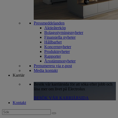
Pressmeddelanden
Aktieåterköp
Bolagsstyrningsnyheter
Finansiella nyheter
Hållbarhet
Koncernnyheter
Produktnyheter
Rapporter
Årsstämmonyheter
Prenumerera via e-post
Media kontakt
Karriär
Besök vår karriärsida för att söka efter jobb och
läsa mer om livet på Electrolux
BESÖK VÅR KARRIÄRSIDA
Kontakt
Search
for: