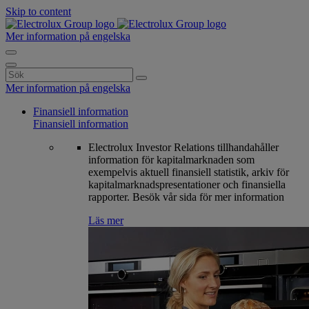
Skip to content
Mer information på engelska
Search
for:
Mer information på engelska
Finansiell information
Finansiell information
Electrolux Investor Relations tillhandahåller
information för kapitalmarknaden som
exempelvis aktuell finansiell statistik, arkiv för
kapitalmarknadspresentationer och finansiella
rapporter. Besök vår sida för mer information
Läs mer