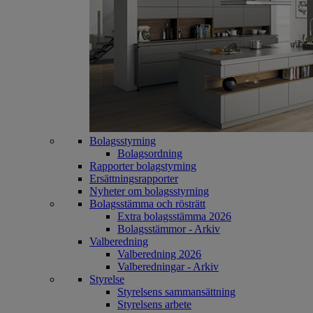
Bolagsstyrning
Bolagsordning
Rapporter bolagstyrning
Ersättningsrapporter
Nyheter om bolagsstyrning
Bolagsstämma och rösträtt
Extra bolagsstämma 2026
Bolagsstämmor - Arkiv
Valberedning
Valberedning 2026
Valberedningar - Arkiv
Styrelse
Styrelsens sammansättning
Styrelsens arbete