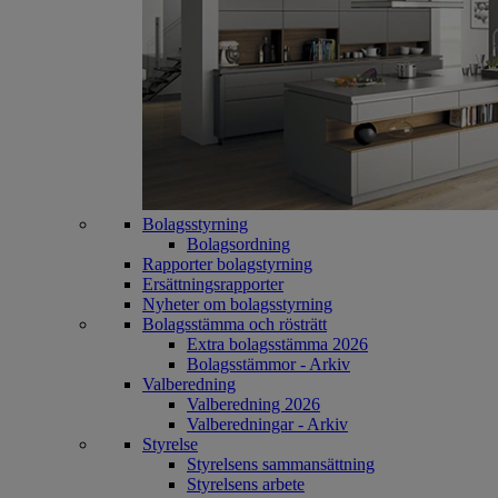
Bolagsstyrning
Bolagsordning
Rapporter bolagstyrning
Ersättningsrapporter
Nyheter om bolagsstyrning
Bolagsstämma och rösträtt
Extra bolagsstämma 2026
Bolagsstämmor - Arkiv
Valberedning
Valberedning 2026
Valberedningar - Arkiv
Styrelse
Styrelsens sammansättning
Styrelsens arbete