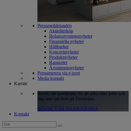
Pressmeddelanden
Aktieåterköp
Bolagsstyrningsnyheter
Finansiella nyheter
Hållbarhet
Koncernnyheter
Produktnyheter
Rapporter
Årsstämmonyheter
Prenumerera via e-post
Media kontakt
Karriär
Besök vår karriärsida för att söka efter jobb och
läsa mer om livet på Electrolux
BESÖK VÅR KARRIÄRSIDA
Kontakt
Search
for: