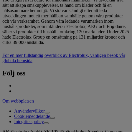
sätt att skapa smakupplevelser, ta hand om kläder och få en
hälsosammare hemmiljö. Vi strävar ständigt efter att leda
utvecklingen mot ett mer hållbart samhälle genom våra produkter
och vår verksamhet. Genom våra ledande varumärken inom
hushållsprodukter, som inkluderar Electrolux, AEG och Frigidaire,
säljer vi produkter till hushåll i omkring 120 marknader. Under 2025
hade Electrolux Group en omsättning på 131 miljarder kronor och
cirka 39 000 anställda.
För en mer fullständig överblick av Electrolux, vänligen besök vår
globala hemsida
Följ oss
Om webbplatsen
Användarvillkor
Cookiemeddelande
Integritetspolicy
AB Electrolux (publ), SE-105 45 Stockholm, Sweden. Company