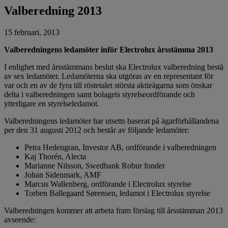
Valberedning 2013
15 februari, 2013
Valberedningens ledamöter inför Electrolux årsstämma 2013
I enlighet med årsstämmans beslut ska Electrolux valberedning bestå
av sex ledamöter. Ledamöterna ska utgöras av en representant för
var och en av de fyra till röstetalet största aktieägarna som önskar
delta i valberedningen samt bolagets styrelseordförande och
ytterligare en styrelseledamot.
Valberedningens ledamöter har utsetts baserat på ägarförhållandena
per den 31 augusti 2012 och består av följande ledamöter:
Petra Hedengran, Investor AB, ordförande i valberedningen
Kaj Thorén, Alecta
Marianne Nilsson, Swedbank Robur fonder
Johan Sidenmark, AMF
Marcus Wallenberg, ordförande i Electrolux styrelse
Torben Ballegaard Sørensen, ledamot i Electrolux styrelse
Valberedningen kommer att arbeta fram förslag till årsstämman 2013
avseende: