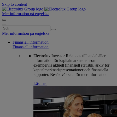
Skip to content
Mer information på engelska
Search
for:
Mer information på engelska
Finansiell information
Finansiell information
Electrolux Investor Relations tillhandahåller
information för kapitalmarknaden som
exempelvis aktuell finansiell statistik, arkiv för
kapitalmarknadspresentationer och finansiella
rapporter. Besök vår sida för mer information
Läs mer