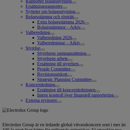
Rapporter bolagsstyrning
Ersättningsrapporter
Nyheter om bolagsstyrning
Bolagsstämma och rösträtt
Extra bolagsstämma 2026
Bolagsstämmor – Arkiv
Valberedning
Valberedning 2026
Valberedningar – Arkiv
Styrelse
Styrelsens sammansättning
Styrelsens arbete
Ersättning till styrelsen
People Committee
Revisionsutskott
Strategic Planning Committee
Koncernledning
Ersättning till koncernledningen
Intern kontroll över finansiell rapportering
Externa revisorer
Electrolux Group är en ledande global vitvarukoncern som i mer än
100 år gjort livet bättre för miljontals människor. Vi utvecklar nya