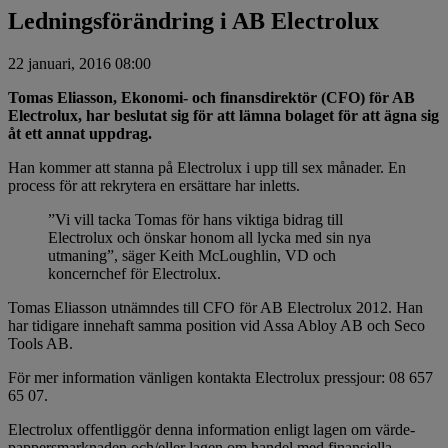
Ledningsförändring i AB Electrolux
22 januari, 2016 08:00
Tomas Eliasson, Ekonomi- och finansdirektör (CFO) för AB
Electrolux, har beslutat sig för att lämna bolaget för att ägna sig
åt ett annat uppdrag.
Han kommer att stanna på Electrolux i upp till sex månader. En
process för att rekrytera en ersättare har inletts.
”Vi vill tacka Tomas för hans viktiga bidrag till
Electrolux och önskar honom all lycka med sin nya
utmaning”, säger Keith McLoughlin, VD och
koncernchef för Electrolux.
Tomas Eliasson utnämndes till CFO för AB Electrolux 2012. Han
har tidigare innehaft samma position vid Assa Abloy AB och Seco
Tools AB.
För mer information vänligen kontakta Electrolux pressjour: 08 657
65 07.
Electrolux offentliggör denna information enligt lagen om värde­
pappersmarknaden och/eller lagen om handel med finansiella