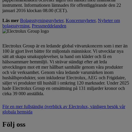
instrument. Informationen lämnades för offentliggörande den 22
januari 2016 klockan 08.00 (CET).
Läs mer
Bolagsstyrningsnyheter
,
Koncernnyheter
,
Nyheter om
bolagsstyrning
,
Pressmeddelanden
Electrolux Group är en ledande global vitvarukoncern som i mer än
100 år gjort livet bättre för miljontals människor. Vi utvecklar nya
sätt att skapa smakupplevelser, ta hand om kläder och få en
hälsosammare hemmiljö. Vi strävar ständigt efter att leda
utvecklingen mot ett mer hållbart samhälle genom våra produkter
och vår verksamhet. Genom våra ledande varumärken inom
hushållsprodukter, som inkluderar Electrolux, AEG och Frigidaire,
säljer vi produkter till hushåll i omkring 120 marknader. Under 2025
hade Electrolux Group en omsättning på 131 miljarder kronor och
cirka 39 000 anställda.
För en mer fullständig överblick av Electrolux, vänligen besök vår
globala hemsida
Följ oss