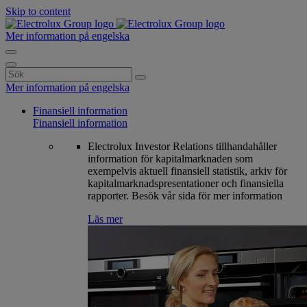
Skip to content
Mer information på engelska
Search
for:
Mer information på engelska
Finansiell information
Finansiell information
Electrolux Investor Relations tillhandahåller
information för kapitalmarknaden som
exempelvis aktuell finansiell statistik, arkiv för
kapitalmarknadspresentationer och finansiella
rapporter. Besök vår sida för mer information
Läs mer