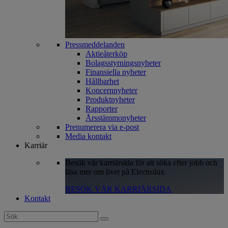
Pressmeddelanden
Aktieåterköp
Bolagsstyrningsnyheter
Finansiella nyheter
Hållbarhet
Koncernnyheter
Produktnyheter
Rapporter
Årsstämmonyheter
Prenumerera via e-post
Media kontakt
Karriär
Besök vår karriärsida för att söka efter jobb och
läsa mer om livet på Electrolux
BESÖK VÅR KARRIÄRSIDA
Kontakt
Search
for: