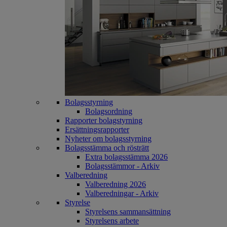
Bolagsstyrning
Bolagsordning
Rapporter bolagstyrning
Ersättningsrapporter
Nyheter om bolagsstyrning
Bolagsstämma och rösträtt
Extra bolagsstämma 2026
Bolagsstämmor - Arkiv
Valberedning
Valberedning 2026
Valberedningar - Arkiv
Styrelse
Styrelsens sammansättning
Styrelsens arbete