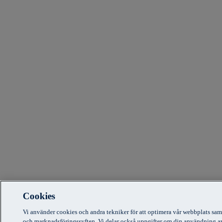
Cookies
Vi använder cookies och andra tekniker för att optimera vår webbplats sam
och marknadsföringssyften. Vi delar också uppgifter om din användning a