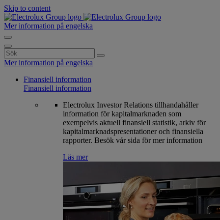
Skip to content
Mer information på engelska
Search
for:
Mer information på engelska
Finansiell information
Finansiell information
Electrolux Investor Relations tillhandahåller
information för kapitalmarknaden som
exempelvis aktuell finansiell statistik, arkiv för
kapitalmarknadspresentationer och finansiella
rapporter. Besök vår sida för mer information
Läs mer