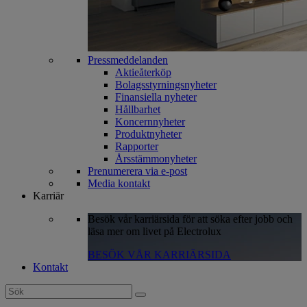
Pressmeddelanden
Aktieåterköp
Bolagsstyrningsnyheter
Finansiella nyheter
Hållbarhet
Koncernnyheter
Produktnyheter
Rapporter
Årsstämmonyheter
Prenumerera via e-post
Media kontakt
Karriär
Besök vår karriärsida för att söka efter jobb och
läsa mer om livet på Electrolux
BESÖK VÅR KARRIÄRSIDA
Kontakt
Search
for: