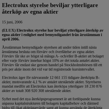
Electrolux styrelse beviljar ytterligare
återköp av egna aktier
15 juni, 2006
(ELUX) Electrolux styrelse har beviljat ytterligare återköp av
egna aktier i enlighet med bemyndigandet från årsstämman i
april 2006.
Årsstämman bemyndigade styrelsen att under tiden intill nästa
årsstämma besluta om förvärv och överlåtelse av egna aktier.
Förvärv får ske av högst så många A- och/eller B-aktier att bolaget
efter varje förvärv innehar högst 10% av det totala antalet aktier.
Förvärv får endast ske genom handel på Stockholmsbörsen till ett
pris per aktie inom det vid var tid registrerade kursintervallet.
Electrolux äger för närvarande 12 661 155 tidigare återköpta B-
aktier, motsvarande 4,1 % av antalet utestående aktier. Styrelsens
mandat medför att Electrolux kan återköpa ytterligare 18 230 876
aktier av totalt 308 920 308 utestående aktier.
Syftet med det nya återköpsprogrammet är att fortlöpande kunna
anpassa kapitalstrukturen till bolagets kapitalbehov och därmed
bidra till ökat aktieägarvärde samt att kunna använda de återköpta