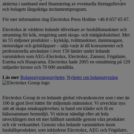
aktierna i samband med finansiering av eventuella företagsförvärv
och bolagets långsiktiga incitamentsprogram.
För mer information ring Electrolux Press Hotline +46 8 657 65 07.
Electrolux är världens ledande tillverkare av hushållsmaskiner och
utrustning för kök, rengöring samt skogs- och trädgårdsskötsel. Mer
än 55 miljoner produkter – kylskåp, tvättmaskiner, dammsugare,
motorsågar och gräsklippare – säljs varje år till konsumenter och
professionella användare i över 150 länder under ledande
varumärken som AEG-Electrolux, Electrolux, Zanussi, Frigidaire,
Eureka och Husqvarna. Electrolux hade 2005 en omsättning på 129
miljarder kronor och 70 000 anställda.
Läs mer
Bolagsstyrningsnyheter
,
Nyheter om bolagsstyrning
Electrolux Group är en ledande global vitvarukoncern som i mer än
100 år gjort livet bättre för miljontals människor. Vi utvecklar nya
sätt att skapa smakupplevelser, ta hand om kläder och få en
hälsosammare hemmiljö. Vi strävar ständigt efter att leda
utvecklingen mot ett mer hållbart samhälle genom våra produkter
och vår verksamhet. Genom våra ledande varumärken inom
hushållsprodukter, som inkluderar Electrolux, AEG och Frigidaire,