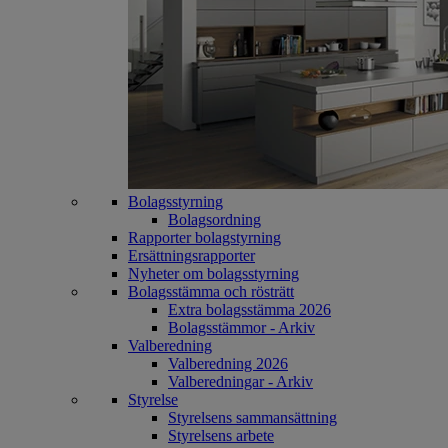
Bolagsstyrning
Bolagsordning
Rapporter bolagstyrning
Ersättningsrapporter
Nyheter om bolagsstyrning
Bolagsstämma och rösträtt
Extra bolagsstämma 2026
Bolagsstämmor - Arkiv
Valberedning
Valberedning 2026
Valberedningar - Arkiv
Styrelse
Styrelsens sammansättning
Styrelsens arbete