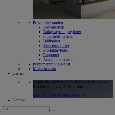
Pressmeddelanden
Aktieåterköp
Bolagsstyrningsnyheter
Finansiella nyheter
Hållbarhet
Koncernnyheter
Produktnyheter
Rapporter
Årsstämmonyheter
Prenumerera via e-post
Media kontakt
Karriär
Besök vår karriärsida för att söka efter jobb och
läsa mer om livet på Electrolux
BESÖK VÅR KARRIÄRSIDA
Kontakt
Search
for: