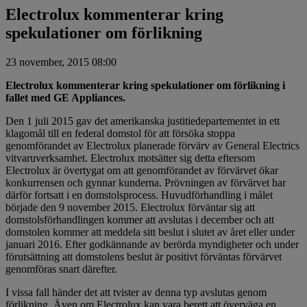
Electrolux kommenterar kring
spekulationer om förlikning
23 november, 2015 08:00
Electrolux kommenterar kring spekulationer om förlikning i
fallet med GE Appliances.
Den 1 juli 2015 gav det amerikanska justitiedepartementet in ett
klagomål till en federal domstol för att försöka stoppa
genomförandet av Electrolux planerade förvärv av General Electrics
vitvaruverksamhet. Electrolux motsätter sig detta eftersom
Electrolux är övertygat om att genomförandet av förvärvet ökar
konkurrensen och gynnar kunderna. Prövningen av förvärvet har
därför fortsatt i en domstolsprocess. Huvudförhandling i målet
började den 9 november 2015. Electrolux förväntar sig att
domstolsförhandlingen kommer att avslutas i december och att
domstolen kommer att meddela sitt beslut i slutet av året eller under
januari 2016. Efter godkännande av berörda myndigheter och under
förutsättning att domstolens beslut är positivt förväntas förvärvet
genomföras snart därefter.
I vissa fall händer det att tvister av denna typ avslutas genom
förlikning. Även om Electrolux kan vara berett att överväga en