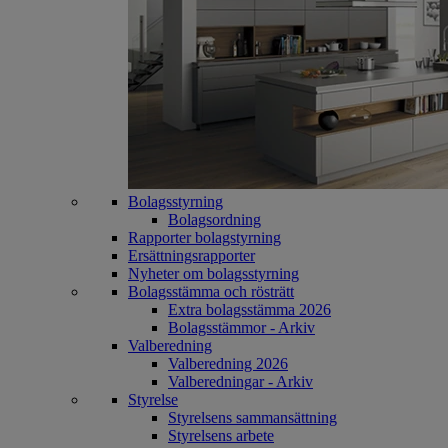
Bolagsstyrning
Bolagsordning
Rapporter bolagstyrning
Ersättningsrapporter
Nyheter om bolagsstyrning
Bolagsstämma och rösträtt
Extra bolagsstämma 2026
Bolagsstämmor - Arkiv
Valberedning
Valberedning 2026
Valberedningar - Arkiv
Styrelse
Styrelsens sammansättning
Styrelsens arbete