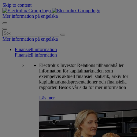
Skip to content
Mer information på engelska
Search
for:
Mer information på engelska
Finansiell information
Finansiell information
Electrolux Investor Relations tillhandahåller
information för kapitalmarknaden som
exempelvis aktuell finansiell statistik, arkiv för
kapitalmarknadspresentationer och finansiella
rapporter. Besök vår sida för mer information
Läs mer