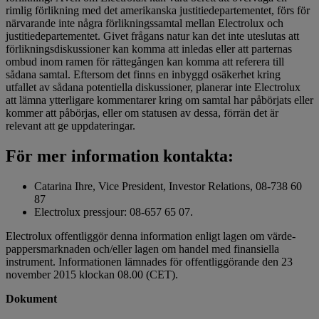
rimlig förlikning med det amerikanska justitiedepartementet, förs för
närvarande inte några förlikningssamtal mellan Electrolux och
justitiedepartementet. Givet frågans natur kan det inte uteslutas att
förlikningsdiskussioner kan komma att inledas eller att parternas
ombud inom ramen för rättegången kan komma att referera till
sådana samtal. Eftersom det finns en inbyggd osäkerhet kring
utfallet av sådana potentiella diskussioner, planerar inte Electrolux
att lämna ytterligare kommentarer kring om samtal har påbörjats eller
kommer att påbörjas, eller om statusen av dessa, förrän det är
relevant att ge uppdateringar.
För mer information kontakta:
Catarina Ihre, Vice President, Investor Relations, 08-738 60
87
Electrolux pressjour: 08-657 65 07.
Electrolux offentliggör denna information enligt lagen om värde­
pappersmarknaden och/eller lagen om handel med finansiella
instrument. Informationen lämnades för offentliggörande den 23
november 2015 klockan 08.00 (CET).
Dokument