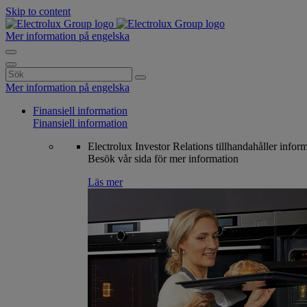
Skip to content
Mer information på engelska
Search
for:
Mer information på engelska
Finansiell information
Finansiell information
Electrolux Investor Relations tillhandahåller infor
Besök vår sida för mer information
Läs mer