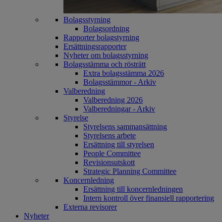
Bolagsstyrning
Bolagsordning
Rapporter bolagstyrning
Ersättningsrapporter
Nyheter om bolagsstyrning
Bolagsstämma och rösträtt
Extra bolagsstämma 2026
Bolagsstämmor - Arkiv
Valberedning
Valberedning 2026
Valberedningar - Arkiv
Styrelse
Styrelsens sammansättning
Styrelsens arbete
Ersättning till styrelsen
People Committee
Revisionsutskott
Strategic Planning Committee
Koncernledning
Ersättning till koncernledningen
Intern kontroll över finansiell rapportering
Externa revisorer
Nyheter