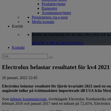
Produktnyheter
Rapporter
Årsstämmonyheter
Prenumerera via e-post
Media kontakt
Karriär
Besök vår karriärsida för att söka efter jobb och lä
BESÖK VÅR KARRIÄRSIDA
Kontakt
Search
for:
Electrolux belastar resultatet för kv4 202
26 januari, 2022 22:45
Electrolux belastar resultatet för fjärde kvartalet 2021 med en 
angående tullar på tvättmaskiner importerade till USA från Mex
Som
tidigare kommunicerats
, överklagade Electrolux Nordamerika ett
februari 2016 och januari 2017 med en tullsats på 72,41%. Electrolux an