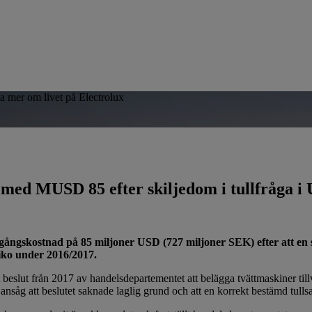
sa mer om livet på Electrolux
1 med MUSD 85 efter skiljedom i tullfråga i
engångskostnad på 85 miljoner USD (727 miljoner SEK) efter att en
iko under 2016/2017.
 beslut från 2017 av handelsdepartementet att belägga tvättmaskiner ti
såg att beslutet saknade laglig grund och att en korrekt bestämd tullsat