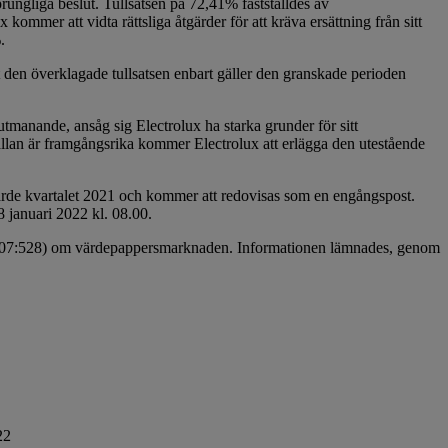
rungliga beslut. Tullsatsen på 72,41% fastställdes av
ommer att vidta rättsliga åtgärder för att kräva ersättning från sitt
.
t den överklagade tullsatsen enbart gäller den granskade perioden
 utmanande, ansåg sig Electrolux ha starka grunder för sitt
sällan är framgångsrika kommer Electrolux att erlägga den utestående
rde kvartalet 2021 och kommer att redovisas som en engångspost.
 januari 2022 kl. 08.00.
 (2007:528) om värdepappersmarknaden. Informationen lämnades, genom
22