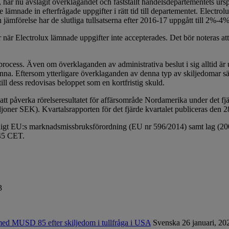
har nu avslagit överklagandet och fastställt handelsdepartementets ursp
nade in efterfrågade uppgifter i rätt tid till departementet. Electrolux k
jämförelse har de slutliga tullsatserna efter 2016-17 uppgått till 2%-4%
 när Electrolux lämnade uppgifter inte accepterades. Det bör noteras at
a process. Även om överklaganden av administrativa beslut i sig alltid är
 vinna. Eftersom ytterligare överklaganden av denna typ av skiljedomar 
ll dess redovisas beloppet som en kortfristig skuld.
påverka rörelseresultatet för affärsområde Nordamerika under det fjä
ner SEK). Kvartalsrapporten för det fjärde kvartalet publiceras den 28
a enligt EU:s marknadsmissbruksförordning (EU nr 596/2014) samt lag
:45 CET.
3
 med MUSD 85 efter skiljedom i tullfråga i USA
Svenska
26 januari, 20