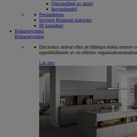
Omvandling av aktier
Insynshandel
Prenumerera
Investor Relations kalender
IR kontakter
Bolagsstyrning
Bolagsstyrning
Electrolux strävar efter att tillämpa strikta normer 
upprätthållande av en effektiv organisationsstruktur
Läs mer