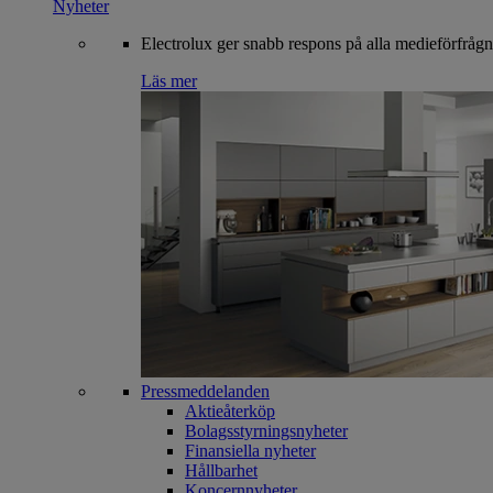
Nyheter
Electrolux ger snabb respons på alla medieförfrågn
Läs mer
Pressmeddelanden
Aktieåterköp
Bolagsstyrningsnyheter
Finansiella nyheter
Hållbarhet
Koncernnyheter