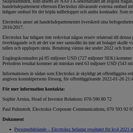
Skiljenämnden, som utsetts av NAFTA-sekretariatet att avgöra frågan, 
handelsdepartement eftersom Electrolux dåvarande externa ombud inte läm
tidigare ombud för det höjda tullbeloppet och andra kostnader. Som en 
Electrolux anser att handelsdepartementet överskred sina befogenheter
2016/2017.
Electrolux har tidigare inte redovisat någon reserv relaterad till denn
överklagande och att det var mer sannolikt än inte att bolaget skulle
tullen och upplupen ränta. Betalning väntas ske under 2022 och fram ti
Engångskostnaden på 85 miljoner USD (727 miljoner SEK) kommer att 
Periodens resultat kommer att minskas med 63 miljoner USD (543 miljo
Informationen är sådan som Electrolux är skyldigt att offentliggör
angiven kontaktpersons försorg, för offentliggörande 2022-01-26 21
För mer information kontakta:
Sophie Arnius, Head of Investor Relations: 070-590 80 72
Paul Palmstedt, Electrolux Corporate Communications, 070 593 92 9
Dokument
Pressmeddelande – Electrolux belastar resultatet för kv4 2021