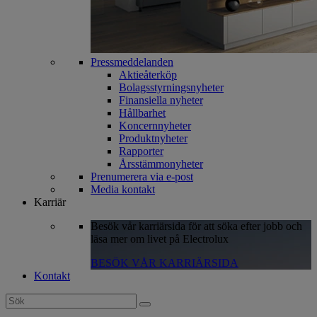
Pressmeddelanden
Aktieåterköp
Bolagsstyrningsnyheter
Finansiella nyheter
Hållbarhet
Koncernnyheter
Produktnyheter
Rapporter
Årsstämmonyheter
Prenumerera via e-post
Media kontakt
Karriär
Besök vår karriärsida för att söka efter jobb och
läsa mer om livet på Electrolux
BESÖK VÅR KARRIÄRSIDA
Kontakt
Search
for: