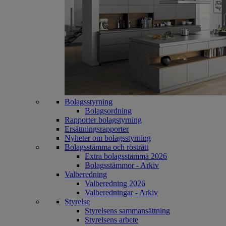
Bolagsstyrning
Bolagsordning
Rapporter bolagstyrning
Ersättningsrapporter
Nyheter om bolagsstyrning
Bolagsstämma och rösträtt
Extra bolagsstämma 2026
Bolagsstämmor - Arkiv
Valberedning
Valberedning 2026
Valberedningar - Arkiv
Styrelse
Styrelsens sammansättning
Styrelsens arbete