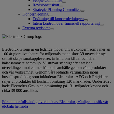
People Committee
Revisionsutskott
Strategic Planning Committee
Koncernledning
Ersättning till koncernledningen
Intern kontroll över finansiell rapportering
Externa revisorer
Electrolux Group är en ledande global vitvarukoncern som i mer än
100 år gjort livet bättre för miljontals människor. Vi utvecklar nya
sätt att skapa smakupplevelser, ta hand om kläder och få en
hälsosammare hemmiljö. Vi strävar ständigt efter att leda
utvecklingen mot ett mer hållbart samhälle genom våra produkter
och vår verksamhet. Genom våra ledande varumärken inom
hushållsprodukter, som inkluderar Electrolux, AEG och Frigidaire,
säljer vi produkter till hushåll i omkring 120 marknader. Under 2025
hade Electrolux Group en omsättning på 131 miljarder kronor och
cirka 39 000 anställda.
För en mer fullständig överblick av Electrolux, vänligen besök vår
globala hemsida