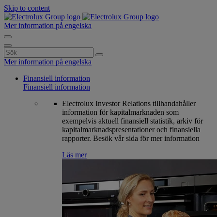
Skip to content
Mer information på engelska
Search
for:
Mer information på engelska
Finansiell information
Finansiell information
Electrolux Investor Relations tillhandahåller
information för kapitalmarknaden som
exempelvis aktuell finansiell statistik, arkiv för
kapitalmarknadspresentationer och finansiella
rapporter. Besök vår sida för mer information
Läs mer