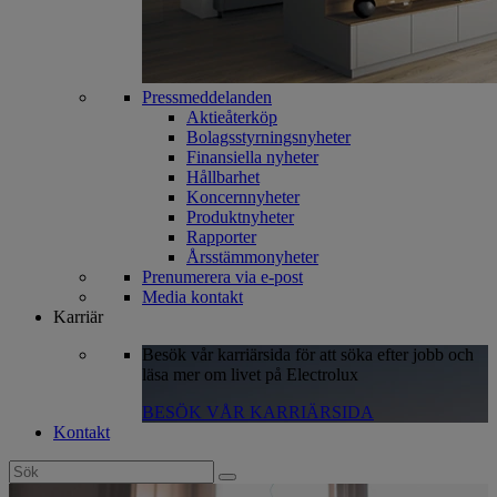
Pressmeddelanden
Aktieåterköp
Bolagsstyrningsnyheter
Finansiella nyheter
Hållbarhet
Koncernnyheter
Produktnyheter
Rapporter
Årsstämmonyheter
Prenumerera via e-post
Media kontakt
Karriär
Besök vår karriärsida för att söka efter jobb och
läsa mer om livet på Electrolux
BESÖK VÅR KARRIÄRSIDA
Kontakt
Search
for: