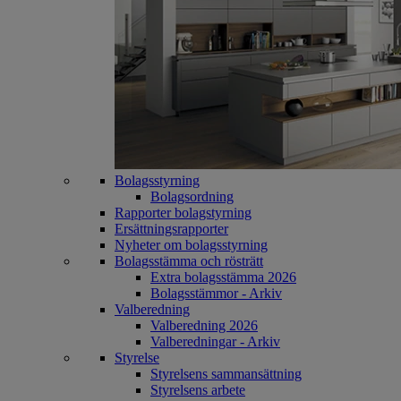
Bolagsstyrning
Bolagsordning
Rapporter bolagstyrning
Ersättningsrapporter
Nyheter om bolagsstyrning
Bolagsstämma och rösträtt
Extra bolagsstämma 2026
Bolagsstämmor - Arkiv
Valberedning
Valberedning 2026
Valberedningar - Arkiv
Styrelse
Styrelsens sammansättning
Styrelsens arbete