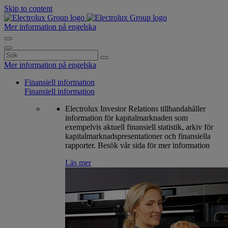
Skip to content
Mer information på engelska
Search
for:
Mer information på engelska
Finansiell information
Finansiell information
Electrolux Investor Relations tillhandahåller
information för kapitalmarknaden som
exempelvis aktuell finansiell statistik, arkiv för
kapitalmarknadspresentationer och finansiella
rapporter. Besök vår sida för mer information
Läs mer