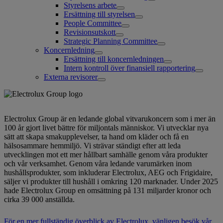
Styrelsens arbete
Ersättning till styrelsen
People Committee
Revisionsutskott
Strategic Planning Committee
Koncernledning
Ersättning till koncernledningen
Intern kontroll över finansiell rapportering
Externa revisorer
Electrolux Group är en ledande global vitvarukoncern som i mer än
100 år gjort livet bättre för miljontals människor. Vi utvecklar nya
sätt att skapa smakupplevelser, ta hand om kläder och få en
hälsosammare hemmiljö. Vi strävar ständigt efter att leda
utvecklingen mot ett mer hållbart samhälle genom våra produkter
och vår verksamhet. Genom våra ledande varumärken inom
hushållsprodukter, som inkluderar Electrolux, AEG och Frigidaire,
säljer vi produkter till hushåll i omkring 120 marknader. Under 2025
hade Electrolux Group en omsättning på 131 miljarder kronor och
cirka 39 000 anställda.
För en mer fullständig överblick av Electrolux, vänligen besök vår