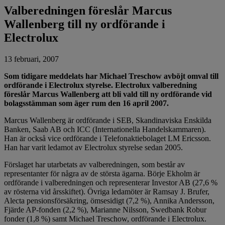
Valberedningen föreslår Marcus
Wallenberg till ny ordförande i
Electrolux
13 februari, 2007
Som tidigare meddelats har Michael Treschow avböjt omval till
ordförande i Electrolux styrelse. Electrolux valberedning
föreslår Marcus Wallenberg att bli vald till ny ordförande vid
bolagsstämman som äger rum den 16 april 2007.
Marcus Wallenberg är ordförande i SEB, Skandinaviska Enskilda
Banken, Saab AB och ICC (Internationella Handelskammaren).
Han är också vice ordförande i Telefonaktiebolaget LM Ericsson.
Han har varit ledamot av Electrolux styrelse sedan 2005.
Förslaget har utarbetats av valberedningen, som består av
representanter för några av de största ägarna. Börje Ekholm är
ordförande i valberedningen och representerar Investor AB (27,6 %
av rösterna vid årsskiftet). Övriga ledamöter är Ramsay J. Brufer,
Alecta pensionsförsäkring, ömsesidigt (7,2 %), Annika Andersson,
Fjärde AP-fonden (2,2 %), Marianne Nilsson, Swedbank Robur
fonder (1,8 %) samt Michael Treschow, ordförande i Electrolux.