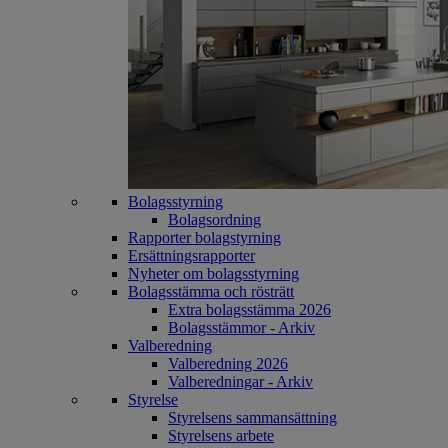
Bolagsstyrning
Bolagsordning
Rapporter bolagstyrning
Ersättningsrapporter
Nyheter om bolagsstyrning
Bolagsstämma och rösträtt
Extra bolagsstämma 2026
Bolagsstämmor - Arkiv
Valberedning
Valberedning 2026
Valberedningar - Arkiv
Styrelse
Styrelsens sammansättning
Styrelsens arbete