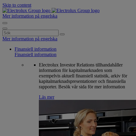
Skip to content
Mer information på engelska
Search
for:
Mer information på engelska
Finansiell information
Finansiell information
Electrolux Investor Relations tillhandahåller
information för kapitalmarknaden som
exempelvis aktuell finansiell statistik, arkiv för
kapitalmarknadspresentationer och finansiella
rapporter. Besök vår sida för mer information
Läs mer