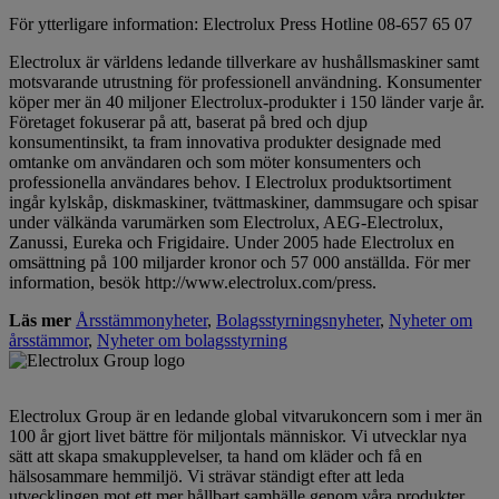
För ytterligare information: Electrolux Press Hotline 08-657 65 07
Electrolux är världens ledande tillverkare av hushållsmaskiner samt
motsvarande utrustning för professionell användning. Konsumenter
köper mer än 40 miljoner Electrolux-produkter i 150 länder varje år.
Företaget fokuserar på att, baserat på bred och djup
konsumentinsikt, ta fram innovativa produkter designade med
omtanke om användaren och som möter konsumenters och
professionella användares behov. I Electrolux produktsortiment
ingår kylskåp, diskmaskiner, tvättmaskiner, dammsugare och spisar
under välkända varumärken som Electrolux, AEG-Electrolux,
Zanussi, Eureka och Frigidaire. Under 2005 hade Electrolux en
omsättning på 100 miljarder kronor och 57 000 anställda. För mer
information, besök http://www.electrolux.com/press.
Läs mer
Årsstämmonyheter
,
Bolagsstyrningsnyheter
,
Nyheter om
årsstämmor
,
Nyheter om bolagsstyrning
Electrolux Group är en ledande global vitvarukoncern som i mer än
100 år gjort livet bättre för miljontals människor. Vi utvecklar nya
sätt att skapa smakupplevelser, ta hand om kläder och få en
hälsosammare hemmiljö. Vi strävar ständigt efter att leda
utvecklingen mot ett mer hållbart samhälle genom våra produkter