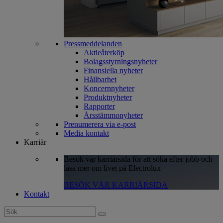
Pressmeddelanden
Aktieåterköp
Bolagsstyrningsnyheter
Finansiella nyheter
Hållbarhet
Koncernnyheter
Produktnyheter
Rapporter
Årsstämmonyheter
Prenumerera via e-post
Media kontakt
Karriär
Besök vår karriärsida för att söka efter jobb och
läsa mer om livet på Electrolux
BESÖK VÅR KARRIÄRSIDA
Kontakt
Search
for: