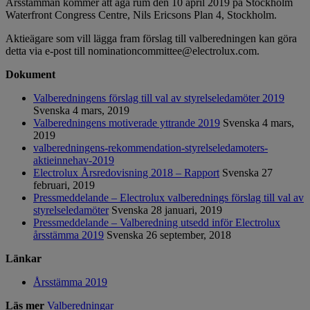
Årsstämman kommer att äga rum den 10 april 2019 på Stockholm
Waterfront Congress Centre, Nils Ericsons Plan 4, Stockholm.
Aktieägare som vill lägga fram förslag till valberedningen kan göra
detta via e-post till
nominationcommittee@electrolux.com
.
Dokument
Valberedningens förslag till val av styrelseledamöter 2019
Svenska
4 mars, 2019
Valberedningens motiverade yttrande 2019
Svenska
4 mars,
2019
valberedningens-rekommendation-styrelseledamoters-
aktieinnehav-2019
Electrolux Årsredovisning 2018 – Rapport
Svenska
27
februari, 2019
Pressmeddelande – Electrolux valberednings förslag till val av
styrelseledamöter
Svenska
28 januari, 2019
Pressmeddelande – Valberedning utsedd inför Electrolux
årsstämma 2019
Svenska
26 september, 2018
Länkar
Årsstämma 2019
Läs mer
Valberedningar