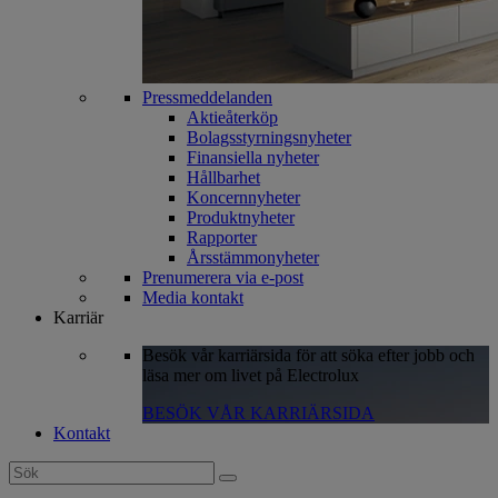
Pressmeddelanden
Aktieåterköp
Bolagsstyrningsnyheter
Finansiella nyheter
Hållbarhet
Koncernnyheter
Produktnyheter
Rapporter
Årsstämmonyheter
Prenumerera via e-post
Media kontakt
Karriär
Besök vår karriärsida för att söka efter jobb och
läsa mer om livet på Electrolux
BESÖK VÅR KARRIÄRSIDA
Kontakt
Search
for: