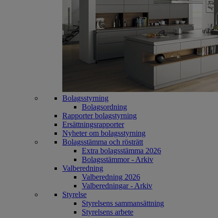
Bolagsstyrning
Bolagsordning
Rapporter bolagstyrning
Ersättningsrapporter
Nyheter om bolagsstyrning
Bolagsstämma och rösträtt
Extra bolagsstämma 2026
Bolagsstämmor - Arkiv
Valberedning
Valberedning 2026
Valberedningar - Arkiv
Styrelse
Styrelsens sammansättning
Styrelsens arbete