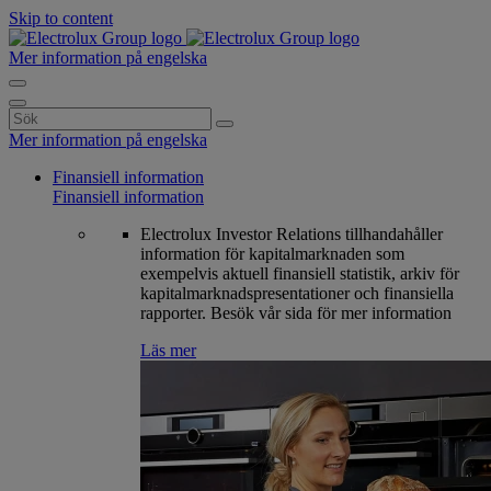
Skip to content
Mer information på engelska
Search
for:
Mer information på engelska
Finansiell information
Finansiell information
Electrolux Investor Relations tillhandahåller
information för kapitalmarknaden som
exempelvis aktuell finansiell statistik, arkiv för
kapitalmarknadspresentationer och finansiella
rapporter. Besök vår sida för mer information
Läs mer