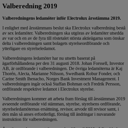
Valberedning 2019
Valberedningens ledamöter inför Electrolux årsstämma 2019.
I enlighet med årsstämmans beslut ska Electrolux valberedning bestå
av sex ledamöter. Valberedningen ska utgöras av ledamöter utsedda
av var och en av de fyra till röstetalet största aktieägarna som önskar
delta i valberedningen samt bolagets styrelseordförande och
ytterligare en styrelseledamot.
Valberedningens ledamöter har nu utsetts baserat på
ägarförhållandena per den 31 augusti 2018. Johan Forssell, Investor
AB, är ordförande i valberedningen. De övriga ledamöterna är Kaj
Thorén, Alecta, Marianne Nilsson, Swedbank Robur Fonder, och
Carine Smith Ihenacho, Norges Bank Investment Management. I
valberedningen ingår också Staffan Bohman och Fredrik Persson,
ordförande respektive ledamot i Electrolux styrelse.
Valberedningen kommer att arbeta fram förslag till årsstämman 2019
avseende ordförande vid stämman, styrelse, styrelsens ordförande,
styrelseledamöternas ersättning, revisor, arvode till revisor samt, i
den mån så anses erforderligt, förslag till ändringar i nuvarande
instruktion för valberedningen.