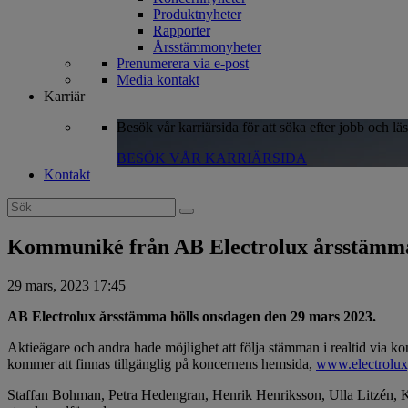
Produktnyheter
Rapporter
Årsstämmonyheter
Prenumerera via e-post
Media kontakt
Karriär
Besök vår karriärsida för att söka efter jobb och lä
BESÖK VÅR KARRIÄRSIDA
Kontakt
Search
for:
Kommuniké från AB Electrolux årsstämma
29 mars, 2023 17:45
AB Electrolux årsstämma hölls onsdagen den 29 mars 2023.
Aktieägare och andra hade möjlighet att följa stämman i realtid via 
kommer att finnas tillgänglig på koncernens hemsida,
www.electrolu
Staffan Bohman, Petra Hedengran, Henrik Henriksson, Ulla Litzén, K