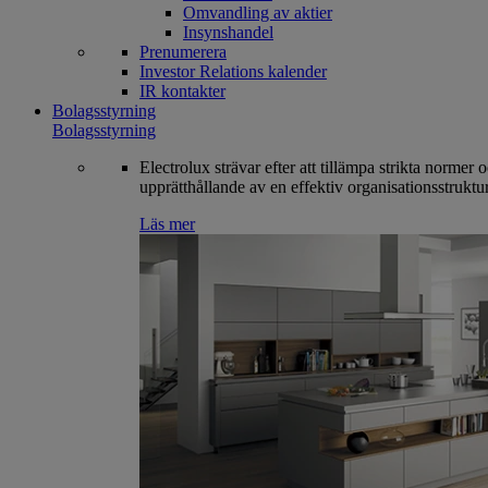
Omvandling av aktier
Insynshandel
Prenumerera
Investor Relations kalender
IR kontakter
Bolagsstyrning
Bolagsstyrning
Electrolux strävar efter att tillämpa strikta normer 
upprätthållande av en effektiv organisationsstruktur
Läs mer