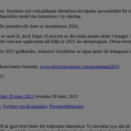
s. Styrelsen och verkställande direktören beviljades ansvarsfrihet för 
disponibla medel ska balanseras i ny räkning.
r perioden till slutet av årsstämman 2024.
v serie B, dock högst 10 procent av det totala antalet aktier i bolaget.
nader som kan uppkomma till följd av 2021 års aktieprogram. Dessa bemy
för 2023 godkändes, inklusive överlåtelse av egna aktier till deltagarna
n koncernens hemsida,
www.electroluxgroup.com/arsstamma2023
.
07.
 den 29 mars 2023
Svenska
29 mars, 2023
r
,
Nyheter om årsstämmor
,
Pressmeddelanden
 år gjort livet bättre för miljontals människor. Vi utvecklar nya sätt 