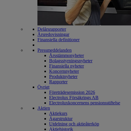
Delårsrapporter
Årsredovisningar
Finansiella definitioner
Pressmeddelanden
Årsstämmonyheter
Bolagsstyrningsnyheter
Finansiella nyheter
Koncernnyheter
Produktnyheter
Rapporter
Övrigt
Företrädesemission 2026
Electrolux Försäkrings AB
Electroluxkoncernens pensionsstiftelse
Aktien
Aktiekurs
Ägarstruktur
Utdelning och aktieåterköp
Aktiehistorik