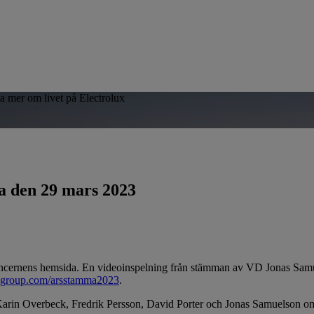
sa mer om livet på Electrolux
 den 29 mars 2023
koncernens hemsida. En videoinspelning från stämman av VD Jonas Samue
xgroup.com/arsstamma2023
.
arin Overbeck, Fredrik Persson, David Porter och Jonas Samuelson om