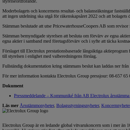
styrelseordförande.
Moderbolagets och koncernens resultat- och balansräkningar fastställde
att ingen utdelning ska utgå för räkenskapsåret 2022 och att bolagets 
Stämman beslutade att utse PricewaterhouseCoopers AB som revisor fö
Stämman bemyndigade styrelsen att besluta om förvärv av egna aktier a
egna aktier i samband med företagsförvärv och i syfte att täcka kost
Förslaget till Electrolux prestationsbaserade långsiktiga aktieprogram 
till styrelsen i enlighet med valberedningens förslag.
Fullständig dokumentation kring stämmans beslut kan laddas ner frå
För mer information kontakta Electrolux Group pressjour: 08-657 65 
Dokument
Pressmeddelande – Kommuniké från AB Electrolux årsstämma
Läs mer
Årsstämmonyheter
,
Bolagsstyrningsnyheter
,
Koncernnyhete
Electrolux Group är en ledande global vitvarukoncern som i mer än 100