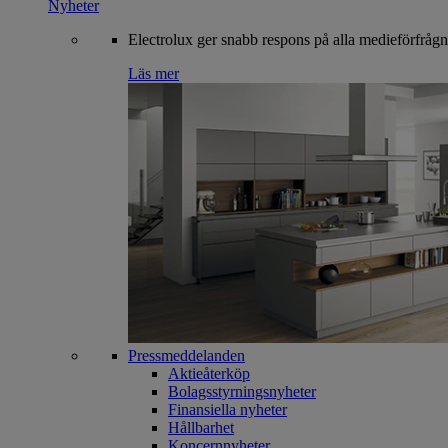
Nyheter
Electrolux ger snabb respons på alla medieförfrågn
Läs mer
Pressmeddelanden
Aktieåterköp
Bolagsstyrningsnyheter
Finansiella nyheter
Hållbarhet
Koncernnyheter