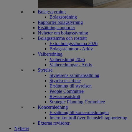
Bolagsstyrning
Bolagsordning
Rapporter bolagstyrning
Ersättningsrapporter
Nyheter om bolagsstyrning
Bolagsstämma och rösträtt
Extra bolagsstämma 2026
Bolagsstämmor - Arkiv
Valberedning
Valberedning 2026
Valberedningar - Arkiv
Styrelse
Styrelsens sammansättning
Styrelsens arbete
Ersättning till styrelsen
People Committee
Revisionsutskott
Strategic Planning Committee
Koncernledning
Ersättning till koncernledningen
Intern kontroll över finansiell rapportering
Externa revisorer
Nyheter