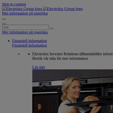
Skip to content
Mer information på engelska
Search
for:
Mer information på engelska
Finansiell information
Finansiell information
Electrolux Investor Relations tillhandahåller infor
Besök vår sida för mer information
Läs mer