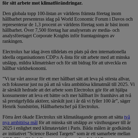
för sitt arbete mot klimatförändringar.
Den globala topp 100-listan av världens främsta företag inom
hållbarhet presenteras idag på World Economic Forum i Davos och
representerar de 1,3 procent av världens företag som är bäst inom
hållbarhet. Över 7,500 företag har analyserats av media- och
analysföretaget Corporate Knights inför framtagningen av
rankingen.
Electrolux har idag även tilldelats en plats på den internationella
ideella organisationen CDP:s A-lista för sitt arbete med att minska
utsläpp, mildra klimatrisker och för sitt bidrag för att utveckla en
hållbar världsekonomi.
”Vi tar vårt ansvar för ett mer hållbart sätt att leva på största allvar,
och fokuserar just nu på att nå våra ambitiösa klimatmål till 2025. Vi
är särskilt hedrade att det arbete som Electrolux gör för att hjälpa
konsumenter att leva ett bättre och mer hållbart liv framhävs att två
så prestigefyllda aktörer, särskilt just i år då vi fyller 100 år”, säger
Henrik Sundström, Hållbarhetschef på Electrolux.
Förra året ökade Electrolux sitt klimatåtagande genom att sätta
två
nya ambitiösa mål
för att minska sitt utsläpp av växthusgaser till år
2025 i enlighet med klimatavtalet i Paris. Båda målen är godkända
av initiativet ”Science Based Targets” som är ett samarbete mellan