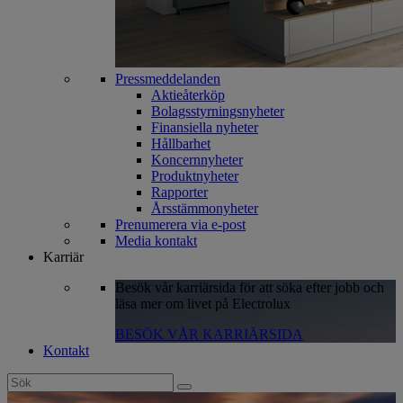
Pressmeddelanden
Aktieåterköp
Bolagsstyrningsnyheter
Finansiella nyheter
Hållbarhet
Koncernnyheter
Produktnyheter
Rapporter
Årsstämmonyheter
Prenumerera via e-post
Media kontakt
Karriär
Besök vår karriärsida för att söka efter jobb och
läsa mer om livet på Electrolux
BESÖK VÅR KARRIÄRSIDA
Kontakt
Search
for: