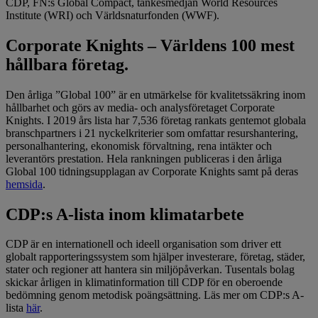
CDP, FN:s Global Compact, tankesmedjan World Resources
Institute (WRI) och Världsnaturfonden (WWF).
Corporate Knights – Världens 100 mest
hållbara företag.
Den årliga ”Global 100” är en utmärkelse för kvalitetssäkring inom
hållbarhet och görs av media- och analysföretaget Corporate
Knights. I 2019 års lista har 7,536 företag rankats gentemot globala
branschpartners i 21 nyckelkriterier som omfattar resurshantering,
personalhantering, ekonomisk förvaltning, rena intäkter och
leverantörs prestation. Hela rankningen publiceras i den årliga
Global 100 tidningsupplagan av Corporate Knights samt på deras
hemsida
.
CDP:s A-lista inom klimatarbete
CDP är en internationell och ideell organisation som driver ett
globalt rapporteringssystem som hjälper investerare, företag, städer,
stater och regioner att hantera sin miljöpåverkan. Tusentals bolag
skickar årligen in klimatinformation till CDP för en oberoende
bedömning genom metodisk poängsättning. Läs mer om CDP:s A-
lista
här
.