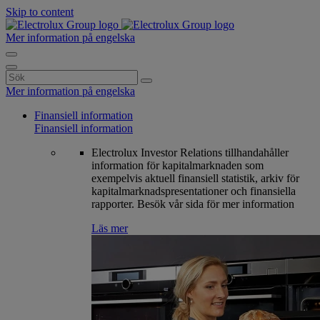
Skip to content
Mer information på engelska
Search
for:
Mer information på engelska
Finansiell information
Finansiell information
Electrolux Investor Relations tillhandahåller
information för kapitalmarknaden som
exempelvis aktuell finansiell statistik, arkiv för
kapitalmarknadspresentationer och finansiella
rapporter. Besök vår sida för mer information
Läs mer