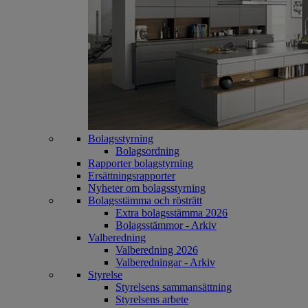
Bolagsstyrning
Bolagsordning
Rapporter bolagstyrning
Ersättningsrapporter
Nyheter om bolagsstyrning
Bolagsstämma och rösträtt
Extra bolagsstämma 2026
Bolagsstämmor - Arkiv
Valberedning
Valberedning 2026
Valberedningar - Arkiv
Styrelse
Styrelsens sammansättning
Styrelsens arbete