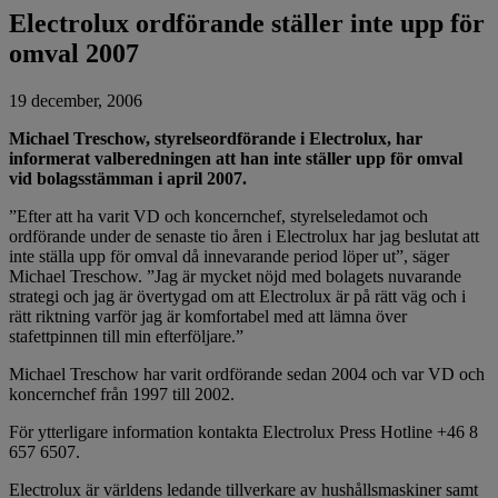
Electrolux ordförande ställer inte upp för
omval 2007
19 december, 2006
Michael Treschow, styrelseordförande i Electrolux, har
informerat valberedningen att han inte ställer upp för omval
vid bolagsstämman i april 2007.
”Efter att ha varit VD och koncernchef, styrelseledamot och
ordförande under de senaste tio åren i Electrolux har jag beslutat att
inte ställa upp för omval då innevarande period löper ut”, säger
Michael Treschow. ”Jag är mycket nöjd med bolagets nuvarande
strategi och jag är övertygad om att Electrolux är på rätt väg och i
rätt riktning varför jag är komfortabel med att lämna över
stafettpinnen till min efterföljare.”
Michael Treschow har varit ordförande sedan 2004 och var VD och
koncernchef från 1997 till 2002.
För ytterligare information kontakta Electrolux Press Hotline +46 8
657 6507.
Electrolux är världens ledande tillverkare av hushållsmaskiner samt