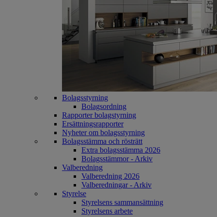
Bolagsstyrning
Bolagsordning
Rapporter bolagstyrning
Ersättningsrapporter
Nyheter om bolagsstyrning
Bolagsstämma och rösträtt
Extra bolagsstämma 2026
Bolagsstämmor - Arkiv
Valberedning
Valberedning 2026
Valberedningar - Arkiv
Styrelse
Styrelsens sammansättning
Styrelsens arbete