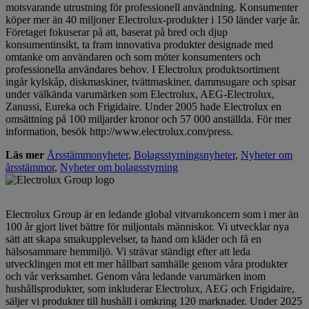
motsvarande utrustning för professionell användning. Konsumenter
köper mer än 40 miljoner Electrolux-produkter i 150 länder varje år.
Företaget fokuserar på att, baserat på bred och djup
konsumentinsikt, ta fram innovativa produkter designade med
omtanke om användaren och som möter konsumenters och
professionella användares behov. I Electrolux produktsortiment
ingår kylskåp, diskmaskiner, tvättmaskiner, dammsugare och spisar
under välkända varumärken som Electrolux, AEG-Electrolux,
Zanussi, Eureka och Frigidaire. Under 2005 hade Electrolux en
omsättning på 100 miljarder kronor och 57 000 anställda. För mer
information, besök http://www.electrolux.com/press.
Läs mer
Årsstämmonyheter
,
Bolagsstyrningsnyheter
,
Nyheter om
årsstämmor
,
Nyheter om bolagsstyrning
Electrolux Group är en ledande global vitvarukoncern som i mer än
100 år gjort livet bättre för miljontals människor. Vi utvecklar nya
sätt att skapa smakupplevelser, ta hand om kläder och få en
hälsosammare hemmiljö. Vi strävar ständigt efter att leda
utvecklingen mot ett mer hållbart samhälle genom våra produkter
och vår verksamhet. Genom våra ledande varumärken inom
hushållsprodukter, som inkluderar Electrolux, AEG och Frigidaire,
säljer vi produkter till hushåll i omkring 120 marknader. Under 2025