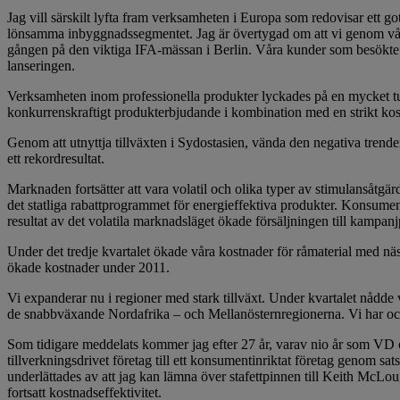
Jag vill särskilt lyfta fram verksamheten i Europa som redovisar ett gott
lönsamma inbygg­nadssegmentet. Jag är övertygad om att vi genom våra
gången på den viktiga IFA-mässan i Berlin. Våra kunder som besökt
lanseringen.
Verksamheten inom professionella produkter lyckades på en mycket tuf
konkurrenskraftigt pro­dukterbjudande i kombination med en strikt ko
Genom att utnyttja tillväxten i Sydostasien, vända den negativa tren
ett rekordre­sultat.
Marknaden fortsätter att vara volatil och olika typer av stimulansåtgä
det statliga rabattprogrammet för energieffektiva produkter. Konsumenter
resultat av det volatila mark­nadsläget ökade försäljningen till kampanj
Under det tredje kvartalet ökade våra kostnader för råmaterial med näs
ökade kost­nader under 2011.
Vi expanderar nu i regioner med stark tillväxt. Under kvartalet nådde
de snabb­växande Nordafrika – och Mellanösternregionerna. Vi har ocks
Som tidigare meddelats kommer jag efter 27 år, varav nio år som VD och 
tillverknings­drivet företag till ett konsumentinriktat företag genom s
underlättades av att jag kan lämna över stafettpinnen till Keith McLou
fortsatt kostnadseffektivitet.