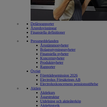
Delårsrapporter
Årsredovisningar
Finansiella definitioner
Pressmeddelanden
Årsstämmonyheter
Bolagsstyrningsnyheter
Finansiella nyheter
Koncernnyheter
Produktnyheter
Rapporter
Övrigt
Företrädesemission 2026
Electrolux Försäkrings AB
Electroluxkoncernens pensionsstiftelse
Aktien
Aktiekurs
Ägarstruktur
Utdelning och aktieåterköp
Aktiehistorik