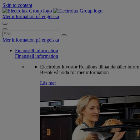
Skip to content
Mer information på engelska
Search
for:
Mer information på engelska
Finansiell information
Finansiell information
Electrolux Investor Relations tillhandahåller infor
Besök vår sida för mer information
Läs mer