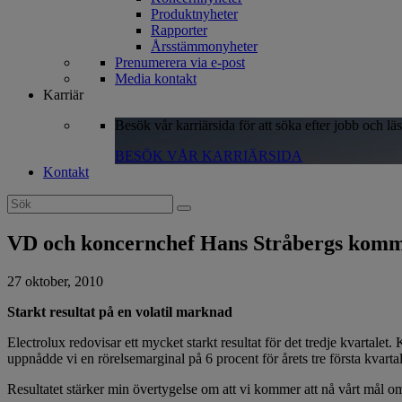
Produktnyheter
Rapporter
Årsstämmonyheter
Prenumerera via e-post
Media kontakt
Karriär
Besök vår karriärsida för att söka efter jobb och lä
BESÖK VÅR KARRIÄRSIDA
Kontakt
Search
for:
VD och koncernchef Hans Stråbergs komment
27 oktober, 2010
Starkt resultat på en volatil marknad
Electrolux redovisar ett mycket starkt resultat för det tredje kvartalet
uppnådde vi en rörelsemarginal på 6 procent för årets tre första kvartal
Resultatet stärker min övertygelse om att vi kommer att nå vårt mål om