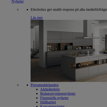
Nyheter
Electrolux ger snabb respons på alla medieförfrågn
Läs mer
Pressmeddelanden
Aktieåterköp
Bolagsstyrningsnyheter
Finansiella nyheter
Hållbarhet
Koncernnyheter