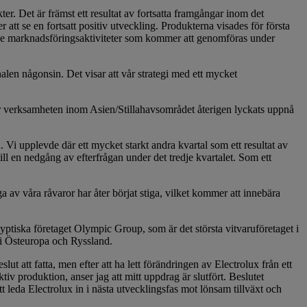
kter. Det är främst ett resultat av fortsatta framgångar inom det
 se en fortsatt positiv utveckling. Produkterna visades för första
de marknadsföringsaktiviteter som kommer att genomföras under
en någonsin. Det visar att vår strategi med ett mycket
har verksamheten inom Asien/Stillahavsområdet återigen lyckats uppnå
 Vi upplevde där ett mycket starkt andra kvartal som ett resultat av
till en nedgång av efterfrågan under det tredje kvartalet. Som ett
 av våra råvaror har åter börjat stiga, vilket kommer att innebära
yptiska företaget Olympic Group, som är det största vitvaruföretaget i
 i Östeuropa och Ryssland.
t att fatta, men efter att ha lett förändringen av Electrolux från ett
iv produktion, anser jag att mitt uppdrag är slutfört. Beslutet
 leda Electrolux in i nästa utvecklingsfas mot lönsam tillväxt och