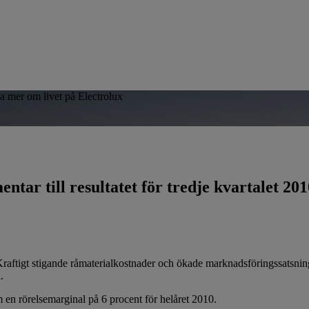
sa mer om livet på Electrolux
ar till resultatet för tredje kvartalet 201
. Kraftigt stigande råmaterial­kostnader och ökade marknadsföringssatsning
.
 en rörelsemarginal på 6 procent för helåret 2010.