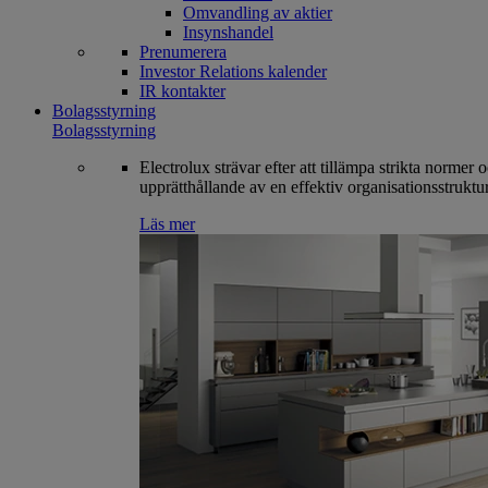
Omvandling av aktier
Insynshandel
Prenumerera
Investor Relations kalender
IR kontakter
Bolagsstyrning
Bolagsstyrning
Electrolux strävar efter att tillämpa strikta normer 
upprätthållande av en effektiv organisationsstruktur
Läs mer