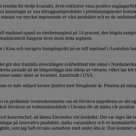
 resultat för tredje kvartalet, även exklu­sive vissa positiva engångseffe
 lanseringar av nya inbyggnadsprodukter i premiumseg­mentet kommer att
e mässan var mycket imponerade av våra produkter och av de omfattan
f marknad uppnå en rörelsemarginal på 14 procent, den högsta marginal
stnadskontroll fungerar även inom detta segment.
den i Kina och navigera framgångsrikt på en tuff marknad i Australien 
rder gör den framtida utvecklingen svårbe­dömd inte minst i Nordamerika.
na passade på att tidigarelägga sina inköp av vit­varor, vilket har lett 
priser under slutet av kvartalet, framförallt i USA.
tan en halv miljard kronor jämfört med föregående år. Priserna på många
 vi en preliminär överenskommelse om att förvärva majoriteten av det eg
å förvärvat en tvättmaskinsfabrik i Ukraina för att stärka vår position
koncernchef, att lämna Electrolux vid årsskiftet. Det var inget lätt beslu
atsningar på innovativa produkter, starka varumärken och en kostnadseffekt
ghlin, som jag haft ett nära samarbete med under åtta år. Han kommer att