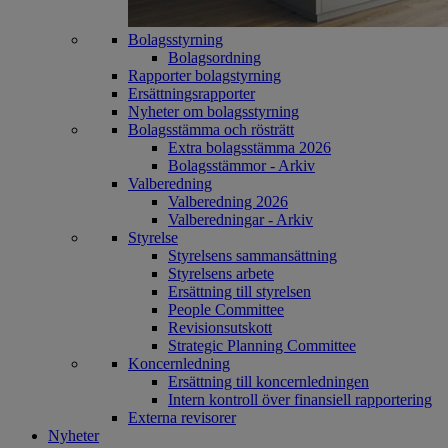
Bolagsstyrning
Bolagsordning
Rapporter bolagstyrning
Ersättningsrapporter
Nyheter om bolagsstyrning
Bolagsstämma och rösträtt
Extra bolagsstämma 2026
Bolagsstämmor - Arkiv
Valberedning
Valberedning 2026
Valberedningar - Arkiv
Styrelse
Styrelsens sammansättning
Styrelsens arbete
Ersättning till styrelsen
People Committee
Revisionsutskott
Strategic Planning Committee
Koncernledning
Ersättning till koncernledningen
Intern kontroll över finansiell rapportering
Externa revisorer
Nyheter