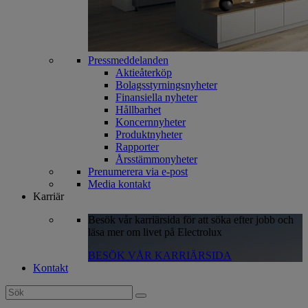
Pressmeddelanden
Aktieåterköp
Bolagsstyrningsnyheter
Finansiella nyheter
Hållbarhet
Koncernnyheter
Produktnyheter
Rapporter
Årsstämmonyheter
Prenumerera via e-post
Media kontakt
Karriär
Besök vår karriärsida för att söka efter jobb och
läsa mer om livet på Electrolux
BESÖK VÅR KARRIÄRSIDA
Kontakt
Search
for: