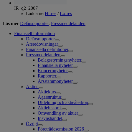
IR_q2_2007
Ladda ner
Hi-res
/
Lo-res
Läs mer
Delårsrapporter
,
Pressmeddelanden
Finansiell information
Delårsrapporter
Årsredovisningar
Finansiella definitioner
Pressmeddelanden
Bolagsstyrningsnyheter
Finansiella nyheter
Koncernnyheter
Rapporter
Årsstämmonyheter
Aktien
Aktiekurs
Ägarstruktur
Utdelning och aktieåterköp
Aktiehistorik
Omvandling av aktier
Insynshandel
Övrigt
Företrädesemission 2026