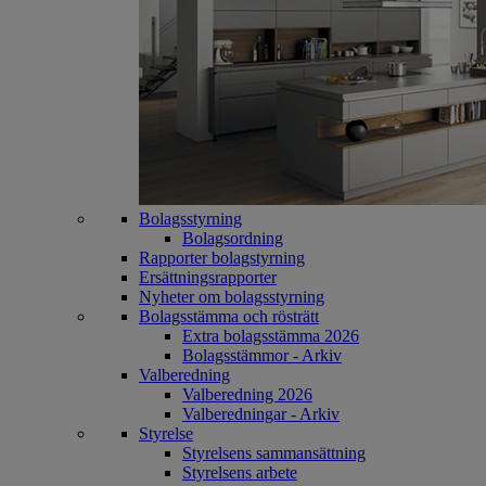
Bolagsstyrning
Bolagsordning
Rapporter bolagstyrning
Ersättningsrapporter
Nyheter om bolagsstyrning
Bolagsstämma och rösträtt
Extra bolagsstämma 2026
Bolagsstämmor - Arkiv
Valberedning
Valberedning 2026
Valberedningar - Arkiv
Styrelse
Styrelsens sammansättning
Styrelsens arbete