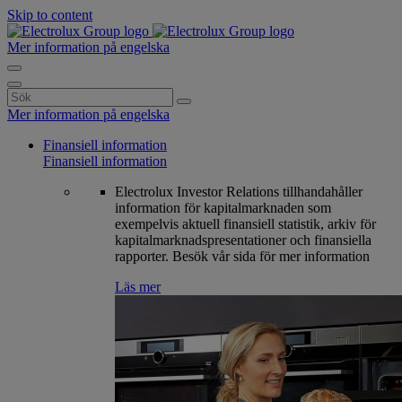
Skip to content
Mer information på engelska
Search
for:
Mer information på engelska
Finansiell information
Finansiell information
Electrolux Investor Relations tillhandahåller
information för kapitalmarknaden som
exempelvis aktuell finansiell statistik, arkiv för
kapitalmarknadspresentationer och finansiella
rapporter. Besök vår sida för mer information
Läs mer