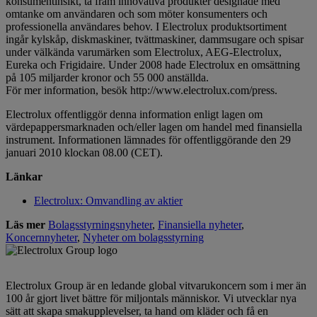
konsumentinsikt, ta fram innovativa produkter designade med
omtanke om användaren och som möter konsumenters och
professionella användares behov. I Electrolux produktsortiment
ingår kylskåp, diskmaskiner, tvättmaskiner, dammsugare och spisar
under välkända varumärken som Electrolux, AEG-Electrolux,
Eureka och Frigidaire. Under 2008 hade Electrolux en omsättning
på 105 miljarder kronor och 55 000 anställda.
För mer information, besök http://www.electrolux.com/press.
Electrolux offentliggör denna information enligt lagen om
värdepappersmarknaden och/eller lagen om handel med finansiella
instrument. Informationen lämnades för offentliggörande den 29
januari 2010 klockan 08.00 (CET).
Länkar
Electrolux: Omvandling av aktier
Läs mer
Bolagsstyrningsnyheter
,
Finansiella nyheter
,
Koncernnyheter
,
Nyheter om bolagsstyrning
Electrolux Group är en ledande global vitvarukoncern som i mer än
100 år gjort livet bättre för miljontals människor. Vi utvecklar nya
sätt att skapa smakupplevelser, ta hand om kläder och få en