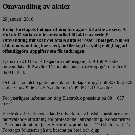
Omvandling av aktier
29 januari, 2010
Enligt företagets bolagsordning har ägare till aktie av serie A
rätt att få sådan aktie omvandlad till aktie av serie B.
Omvandling minskar det totala antalet röster i bolaget. När en
sådan omvandling har skett, är företaget skyldig enligt lag att
offentliggöra uppgifter om förändringen.
I januari 2010 har, på begäran av aktieägare, 439 150 A-aktier
omvandlats till B-aktier. Det totala antalet röster uppgår därefter till
39 048 843.
Det totala antalet registrerade aktier i bolaget uppgår till 308 920 308
aktier varav 9 063 125 A-aktier och 299 857 183 B-aktier.
För ytterligare information ring Electrolux pressjour på 08 – 657
6507
Electrolux är världens ledande tillverkare av hushållsmaskiner samt
motsvarande utrustning för professionell användning. Konsumenter
köper mer än 40 miljoner Electrolux-produkter i 150 länder varje år.
Företaget fokuserar på att, baserat på bred och djup