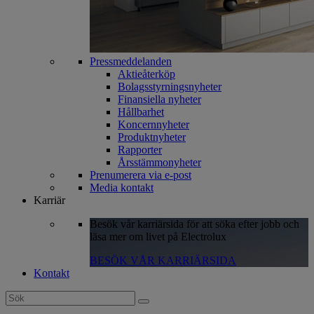
Pressmeddelanden
Aktieåterköp
Bolagsstyrningsnyheter
Finansiella nyheter
Hållbarhet
Koncernnyheter
Produktnyheter
Rapporter
Årsstämmonyheter
Prenumerera via e-post
Media kontakt
Karriär
Besök vår karriärsida för att söka efter jobb och
läsa mer om livet på Electrolux
BESÖK VÅR KARRIÄRSIDA
Kontakt
Search
for: