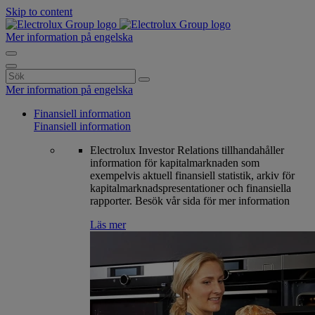
Skip to content
Mer information på engelska
Search
for:
Mer information på engelska
Finansiell information
Finansiell information
Electrolux Investor Relations tillhandahåller
information för kapitalmarknaden som
exempelvis aktuell finansiell statistik, arkiv för
kapitalmarknadspresentationer och finansiella
rapporter. Besök vår sida för mer information
Läs mer