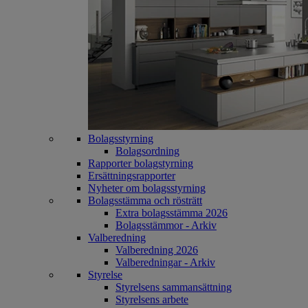
Bolagsstyrning
Bolagsordning
Rapporter bolagstyrning
Ersättningsrapporter
Nyheter om bolagsstyrning
Bolagsstämma och rösträtt
Extra bolagsstämma 2026
Bolagsstämmor - Arkiv
Valberedning
Valberedning 2026
Valberedningar - Arkiv
Styrelse
Styrelsens sammansättning
Styrelsens arbete