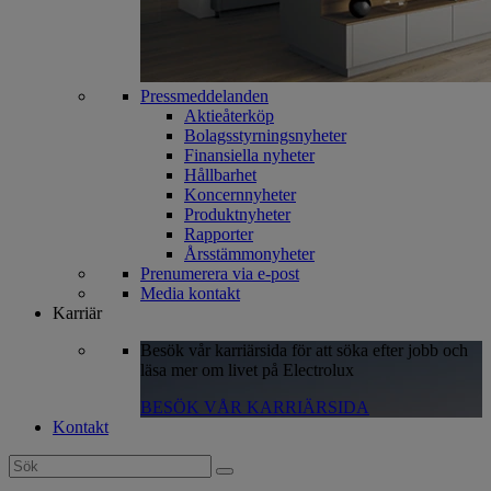
Pressmeddelanden
Aktieåterköp
Bolagsstyrningsnyheter
Finansiella nyheter
Hållbarhet
Koncernnyheter
Produktnyheter
Rapporter
Årsstämmonyheter
Prenumerera via e-post
Media kontakt
Karriär
Besök vår karriärsida för att söka efter jobb och
läsa mer om livet på Electrolux
BESÖK VÅR KARRIÄRSIDA
Kontakt
Search
for: