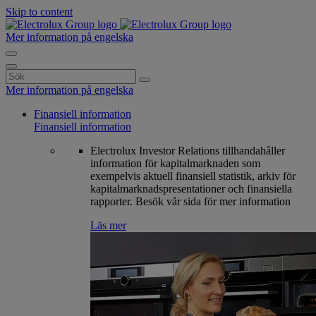
Skip to content
Mer information på engelska
Search
for:
Mer information på engelska
Finansiell information
Finansiell information
Electrolux Investor Relations tillhandahåller
information för kapitalmarknaden som
exempelvis aktuell finansiell statistik, arkiv för
kapitalmarknadspresentationer och finansiella
rapporter. Besök vår sida för mer information
Läs mer