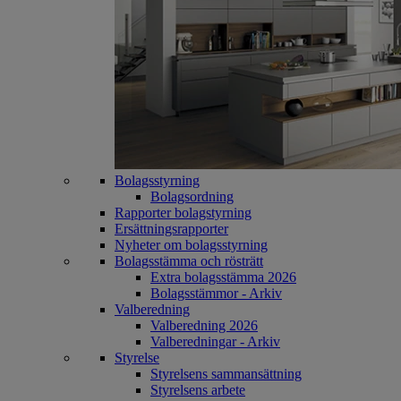
Bolagsstyrning
Bolagsordning
Rapporter bolagstyrning
Ersättningsrapporter
Nyheter om bolagsstyrning
Bolagsstämma och rösträtt
Extra bolagsstämma 2026
Bolagsstämmor - Arkiv
Valberedning
Valberedning 2026
Valberedningar - Arkiv
Styrelse
Styrelsens sammansättning
Styrelsens arbete