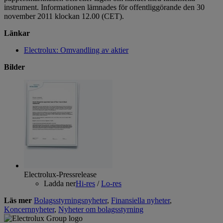
instrument. Informationen lämnades för offentliggörande den 30
november 2011 klockan 12.00 (CET).
Länkar
Electrolux: Omvandling av aktier
Bilder
Electrolux-Pressrelease
Ladda ner
Hi-res
/
Lo-res
Läs mer
Bolagsstyrningsnyheter
,
Finansiella nyheter
,
Koncernnyheter
,
Nyheter om bolagsstyrning