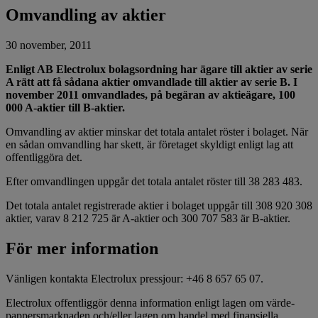
Omvandling av aktier
30 november, 2011
Enligt AB Electrolux bolagsordning har ägare till aktier av serie
A rätt att få sådana aktier omvandlade till aktier av serie B. I
november 2011 omvandlades, på begäran av aktieägare, 100
000 A-aktier till B-aktier.
Omvandling av aktier minskar det totala antalet röster i bolaget. När
en sådan omvandling har skett, är företaget skyldigt enligt lag att
offentliggöra det.
Efter omvandlingen uppgår det totala antalet röster till 38 283 483.
Det totala antalet registrerade aktier i bolaget uppgår till 308 920 308
aktier, varav 8 212 725 är A-aktier och 300 707 583 är B-aktier.
För mer information
Vänligen kontakta Electrolux pressjour: +46 8 657 65 07.
Electrolux offentliggör denna information enligt lagen om värde­
pappersmarknaden och/eller lagen om handel med finansiella