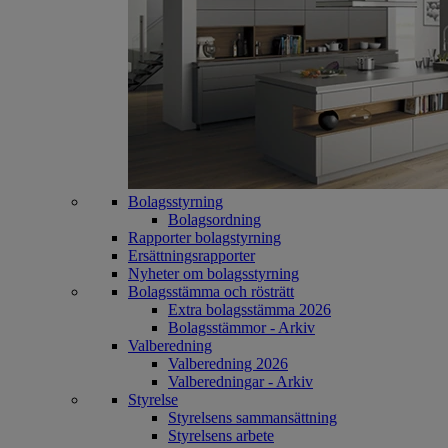
Bolagsstyrning
Bolagsordning
Rapporter bolagstyrning
Ersättningsrapporter
Nyheter om bolagsstyrning
Bolagsstämma och rösträtt
Extra bolagsstämma 2026
Bolagsstämmor - Arkiv
Valberedning
Valberedning 2026
Valberedningar - Arkiv
Styrelse
Styrelsens sammansättning
Styrelsens arbete