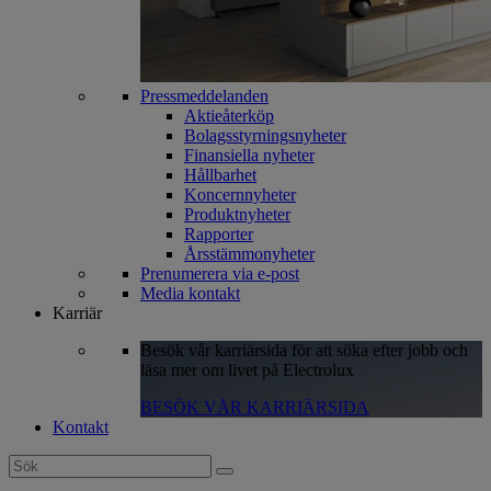
Pressmeddelanden
Aktieåterköp
Bolagsstyrningsnyheter
Finansiella nyheter
Hållbarhet
Koncernnyheter
Produktnyheter
Rapporter
Årsstämmonyheter
Prenumerera via e-post
Media kontakt
Karriär
Besök vår karriärsida för att söka efter jobb och
läsa mer om livet på Electrolux
BESÖK VÅR KARRIÄRSIDA
Kontakt
Search
for: