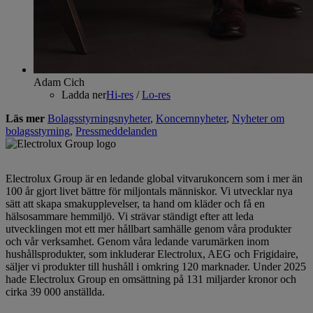
Adam Cich
Ladda ner
Hi-res
/
Lo-res
Läs mer
Bolagsstyrningsnyheter
,
Koncernnyheter
,
Nyheter om
bolagsstyrning
,
Pressmeddelanden
Electrolux Group är en ledande global vitvarukoncern som i mer än
100 år gjort livet bättre för miljontals människor. Vi utvecklar nya
sätt att skapa smakupplevelser, ta hand om kläder och få en
hälsosammare hemmiljö. Vi strävar ständigt efter att leda
utvecklingen mot ett mer hållbart samhälle genom våra produkter
och vår verksamhet. Genom våra ledande varumärken inom
hushållsprodukter, som inkluderar Electrolux, AEG och Frigidaire,
säljer vi produkter till hushåll i omkring 120 marknader. Under 2025
hade Electrolux Group en omsättning på 131 miljarder kronor och
cirka 39 000 anställda.