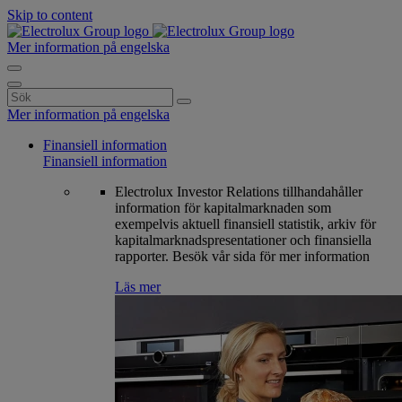
Skip to content
Mer information på engelska
Search
for:
Mer information på engelska
Finansiell information
Finansiell information
Electrolux Investor Relations tillhandahåller
information för kapitalmarknaden som
exempelvis aktuell finansiell statistik, arkiv för
kapitalmarknadspresentationer och finansiella
rapporter. Besök vår sida för mer information
Läs mer