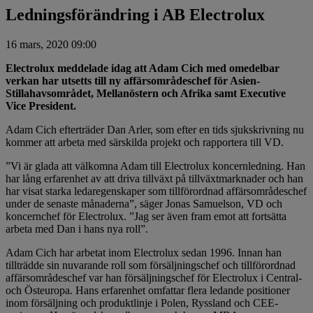
Ledningsförändring i AB Electrolux
16 mars, 2020 09:00
Electrolux meddelade idag att Adam Cich med omedelbar
verkan har utsetts till ny affärsområdeschef för Asien-
Stillahavsområdet, Mellanöstern och Afrika samt Executive
Vice President.
Adam Cich efterträder Dan Arler, som efter en tids sjukskrivning nu
kommer att arbeta med särskilda projekt och rapportera till VD.
”Vi är glada att välkomna Adam till Electrolux koncernledning. Han
har lång erfarenhet av att driva tillväxt på tillväxtmarknader och han
har visat starka ledaregenskaper som tillförordnad affärsområdeschef
under de senaste månaderna”, säger Jonas Samuelson, VD och
koncernchef för Electrolux. ”Jag ser även fram emot att fortsätta
arbeta med Dan i hans nya roll”.
Adam Cich har arbetat inom Electrolux sedan 1996. Innan han
tillträdde sin nuvarande roll som försäljningschef och tillförordnad
affärsområdeschef var han försäljningschef för Electrolux i Central-
och Östeuropa. Hans erfarenhet omfattar flera ledande positioner
inom försäljning och produktlinje i Polen, Ryssland och CEE-