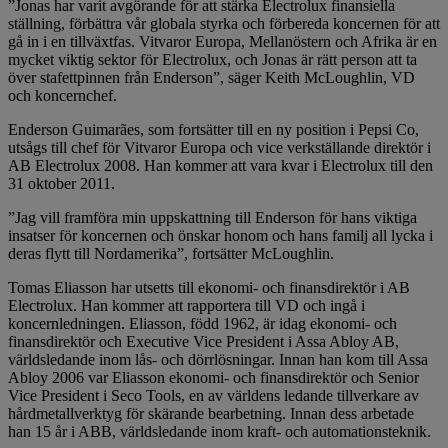
”Jonas har varit avgörande för att stärka Electrolux finansiella
ställning, förbättra vår globala styrka och förbereda koncernen för att
gå in i en tillväxtfas. Vitvaror Europa, Mellanöstern och Afrika är en
mycket viktig sektor för Electrolux, och Jonas är rätt person att ta
över stafettpinnen från Enderson”, säger Keith McLoughlin, VD
och koncernchef.
Enderson Guimarães, som fortsätter till en ny position i Pepsi Co,
utsågs till chef för Vitvaror Europa och vice verkställande direktör i
AB Electrolux 2008. Han kommer att vara kvar i Electrolux till den
31 oktober 2011.
”Jag vill framföra min uppskattning till Enderson för hans viktiga
insatser för koncernen och önskar honom och hans familj all lycka i
deras flytt till Nordamerika”, fortsätter McLoughlin.
Tomas Eliasson har utsetts till ekonomi- och finansdirektör i AB
Electrolux. Han kommer att rapportera till VD och ingå i
koncernledningen. Eliasson, född 1962, är idag ekonomi- och
finansdirektör och Executive Vice President i Assa Abloy AB,
världsledande inom lås- och dörrlösningar. Innan han kom till Assa
Abloy 2006 var Eliasson ekonomi- och finansdirektör och Senior
Vice President i Seco Tools, en av världens ledande tillverkare av
hårdmetallverktyg för skärande bearbetning. Innan dess arbetade
han 15 år i ABB, världsledande inom kraft- och automationsteknik.