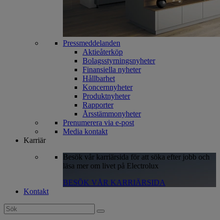
Pressmeddelanden
Aktieåterköp
Bolagsstyrningsnyheter
Finansiella nyheter
Hållbarhet
Koncernnyheter
Produktnyheter
Rapporter
Årsstämmonyheter
Prenumerera via e-post
Media kontakt
Karriär
Besök vår karriärsida för att söka efter jobb och
läsa mer om livet på Electrolux
BESÖK VÅR KARRIÄRSIDA
Kontakt
Search
for: