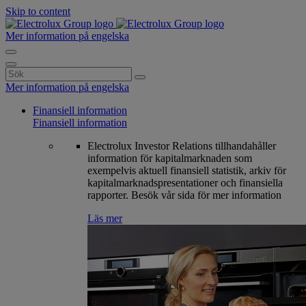
Skip to content
Mer information på engelska
Search
for:
Mer information på engelska
Finansiell information
Finansiell information
Electrolux Investor Relations tillhandahåller
information för kapitalmarknaden som
exempelvis aktuell finansiell statistik, arkiv för
kapitalmarknadspresentationer och finansiella
rapporter. Besök vår sida för mer information
Läs mer