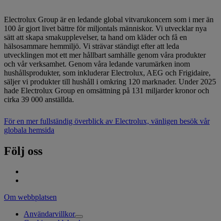
Electrolux Group är en ledande global vitvarukoncern som i mer än
100 år gjort livet bättre för miljontals människor. Vi utvecklar nya
sätt att skapa smakupplevelser, ta hand om kläder och få en
hälsosammare hemmiljö. Vi strävar ständigt efter att leda
utvecklingen mot ett mer hållbart samhälle genom våra produkter
och vår verksamhet. Genom våra ledande varumärken inom
hushållsprodukter, som inkluderar Electrolux, AEG och Frigidaire,
säljer vi produkter till hushåll i omkring 120 marknader. Under 2025
hade Electrolux Group en omsättning på 131 miljarder kronor och
cirka 39 000 anställda.
För en mer fullständig överblick av Electrolux, vänligen besök vår
globala hemsida
Följ oss
Om webbplatsen
Användarvillkor