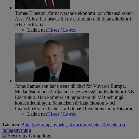
Tomas Eliasson, för närvarande ekonomi- och finansdirektör i
Assa Abloy, har utsetts till ny ekonomi- och finansdirektör i
AB Electrolux.
Ladda ner
Hi-res
/
Lo-res
Jonas Samuelson har utsetts till chef för Vitvaror Europa,
Mellanöstern och Afrika och vice verkställande direktör i AB
Electrolux. Han kommer att rapportera till VD och ingå i
koncernledningen. Samuelson är idag ekonomi- och
finansdirektör och chef för Global Operations inom Vitvaror.
Ladda ner
Hi-res
/
Lo-res
Läs mer
Bolagsstyrningsnyheter
,
Koncernnyheter
,
Nyheter om
bolagsstyrning