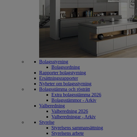
Bolagsstyrning
Bolagsordning
Rapporter bolagstyrning
Ersättningsrapporter
Nyheter om bolagsstyrning
Bolagsstämma och rösträtt
Extra bolagsstämma 2026
Bolagsstämmor - Arkiv
Valberedning
Valberedning 2026
Valberedningar - Arkiv
Styrelse
Styrelsens sammansättning
Styrelsens arbete