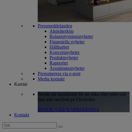
Pressmeddelanden
Aktieåterköp
Bolagsstyrningsnyheter
Finansiella nyheter
Hållbarhet
Koncernnyheter
Produktnyheter
Rapporter
Årsstämmonyheter
Prenumerera via e-post
Media kontakt
Karriär
Besök vår karriärsida för att söka efter jobb och
läsa mer om livet på Electrolux
BESÖK VÅR KARRIÄRSIDA
Kontakt
Search
for: