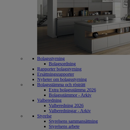
Bolagsstyrning
Bolagsordning
Rapporter bolagstyrning
Ersättningsrapporter
Nyheter om bolagsstyrning
Bolagsstämma och rösträtt
Extra bolagsstämma 2026
Bolagsstämmor - Arkiv
Valberedning
Valberedning 2026
Valberedningar - Arkiv
Styrelse
Styrelsens sammansättning
Styrelsens arbete