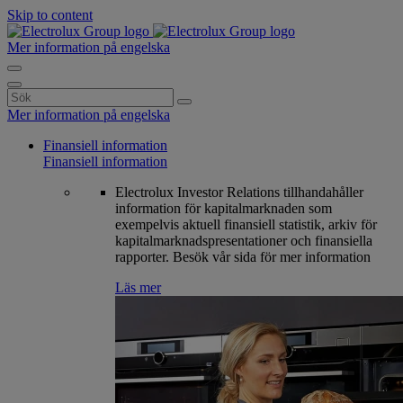
Skip to content
Mer information på engelska
Search
for:
Mer information på engelska
Finansiell information
Finansiell information
Electrolux Investor Relations tillhandahåller
information för kapitalmarknaden som
exempelvis aktuell finansiell statistik, arkiv för
kapitalmarknadspresentationer och finansiella
rapporter. Besök vår sida för mer information
Läs mer