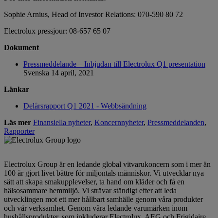
Sophie Arnius, Head of Investor Relations: 070-590 80 72
Electrolux pressjour: 08-657 65 07
Dokument
Pressmeddelande – Inbjudan till Electrolux Q1 presentation
Svenska
14 april, 2021
Länkar
Delårsrapport Q1 2021 - Webbsändning
Läs mer
Finansiella nyheter
,
Koncernnyheter
,
Pressmeddelanden
,
Rapporter
Electrolux Group är en ledande global vitvarukoncern som i mer än
100 år gjort livet bättre för miljontals människor. Vi utvecklar nya
sätt att skapa smakupplevelser, ta hand om kläder och få en
hälsosammare hemmiljö. Vi strävar ständigt efter att leda
utvecklingen mot ett mer hållbart samhälle genom våra produkter
och vår verksamhet. Genom våra ledande varumärken inom
hushållsprodukter, som inkluderar Electrolux, AEG och Frigidaire,