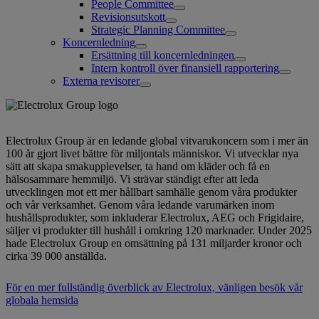
People Committee
Revisionsutskott
Strategic Planning Committee
Koncernledning
Ersättning till koncernledningen
Intern kontroll över finansiell rapportering
Externa revisorer
Electrolux Group är en ledande global vitvarukoncern som i mer än
100 år gjort livet bättre för miljontals människor. Vi utvecklar nya
sätt att skapa smakupplevelser, ta hand om kläder och få en
hälsosammare hemmiljö. Vi strävar ständigt efter att leda
utvecklingen mot ett mer hållbart samhälle genom våra produkter
och vår verksamhet. Genom våra ledande varumärken inom
hushållsprodukter, som inkluderar Electrolux, AEG och Frigidaire,
säljer vi produkter till hushåll i omkring 120 marknader. Under 2025
hade Electrolux Group en omsättning på 131 miljarder kronor och
cirka 39 000 anställda.
För en mer fullständig överblick av Electrolux, vänligen besök vår
globala hemsida