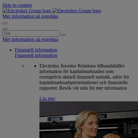
Skip to content
Mer information på engelska
Search
for:
Mer information på engelska
Finansiell information
Finansiell information
Electrolux Investor Relations tillhandahåller
information för kapitalmarknaden som
exempelvis aktuell finansiell statistik, arkiv för
kapitalmarknadspresentationer och finansiella
rapporter. Besök vår sida för mer information
Läs mer