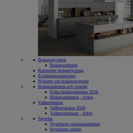
Bolagsstyrning
Bolagsordning
Rapporter bolagstyrning
Ersättningsrapporter
Nyheter om bolagsstyrning
Bolagsstämma och rösträtt
Extra bolagsstämma 2026
Bolagsstämmor - Arkiv
Valberedning
Valberedning 2026
Valberedningar - Arkiv
Styrelse
Styrelsens sammansättning
Styrelsens arbete