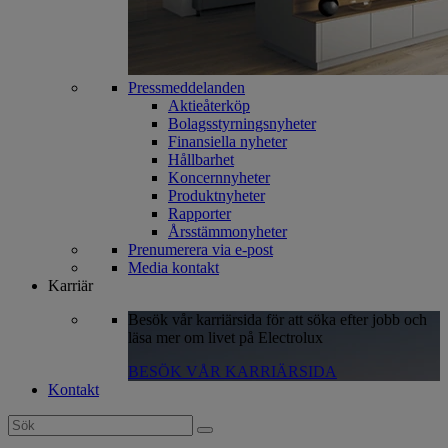
Pressmeddelanden
Aktieåterköp
Bolagsstyrningsnyheter
Finansiella nyheter
Hållbarhet
Koncernnyheter
Produktnyheter
Rapporter
Årsstämmonyheter
Prenumerera via e-post
Media kontakt
Karriär
Besök vår karriärsida för att söka efter jobb och
läsa mer om livet på Electrolux
BESÖK VÅR KARRIÄRSIDA
Kontakt
Search
for: