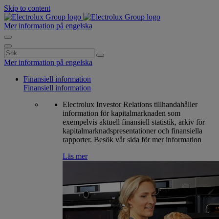
Skip to content
Mer information på engelska
Search
for:
Mer information på engelska
Finansiell information
Finansiell information
Electrolux Investor Relations tillhandahåller
information för kapitalmarknaden som
exempelvis aktuell finansiell statistik, arkiv för
kapitalmarknadspresentationer och finansiella
rapporter. Besök vår sida för mer information
Läs mer