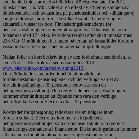
eget kapital minskar med 4 098 Mkr. Rörelseresultatet för 2012
minskar med 150 Mkr, vilket är en effekt av att redovisningen av
räntekostnader och avkastning på pensionsskulder och -tillgångar ej
längre redovisas inom rörelseresultatet samt att amortering av
aktuariella vinster tas bort. Finansieringskostnaderna för
pensionsavsättningen kommer att rapporteras i finansnettot som
försämras med 174 Mkr. Periodens resultat efter skatt minskar med
234 Mkr. Omräkningen har ingen påverkan på kassaflödet förutom
vissa omklassificeringar mellan raderna i uppställningen.
Nedan följer en kort beskrivning av den förändrade standarden, se
även Not 1 i Electrolux årsedovisning för 2012,
www.electrolux.com/arsredovisning2012
.
Den förändrade standarden innebär att nuvärdet av
förmånsbestämda pensionsplaner och det verkliga värdet av
förvaltningstillgångar för pensioner redovisas som en
nettopensionsavsättning. Den redovisade pensionsavsättningen
kommer efter ändringen att löpande motsvara den verkliga
nettoförpliktelse som Electrolux har för pensioner.
Kostnader för tjänstgöring redovisas såsom tidigare inom
rörelseresultatet. Electrolux kommer att klassificera
nettopensionsavsättningen som en finansiell skuld och redovisa
finansieringskostnaderna i finansnettot. Diskonteringsräntan kommer
att användas för att beräkna finansieringskostnaderna för