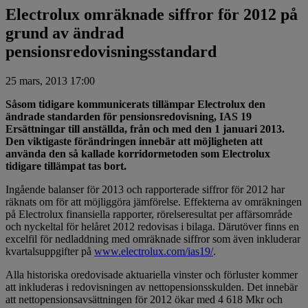
Electrolux omräknade siffror för 2012 på
grund av ändrad
pensionsredovisningsstandard
25 mars, 2013 17:00
Såsom tidigare kommunicerats tillämpar Electrolux den
ändrade standarden för pensionsredovisning, IAS 19
Ersättningar till anställda, från och med den 1 januari 2013.
Den viktigaste förändringen innebär att möjligheten att
använda den så kallade korridormetoden som Electrolux
tidigare tillämpat tas bort.
Ingående balanser för 2013 och rapporterade siffror för 2012 har
räknats om för att möjliggöra jämförelse. Effekterna av omräkningen
på Electrolux finansiella rapporter, rörelseresultat per affärsområde
och nyckeltal för helåret 2012 redovisas i bilaga. Därutöver finns en
excelfil för nedladdning med omräknade siffror som även inkluderar
kvartalsuppgifter på
www.electrolux.com/ias19/
.
Alla historiska oredovisade aktuariella vinster och förluster kommer
att inkluderas i redovisningen av nettopensionsskulden. Det innebär
att nettopensionsavsättningen för 2012 ökar med 4 618 Mkr och