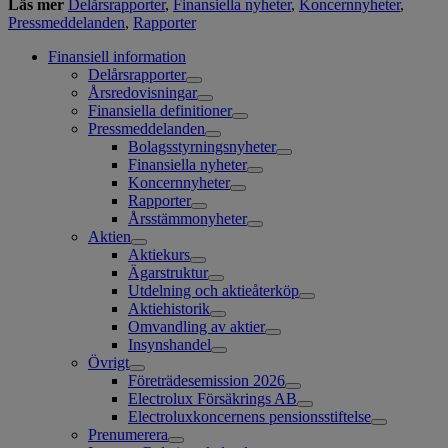
Läs mer
Delårsrapporter
,
Finansiella nyheter
,
Koncernnyheter
,
Pressmeddelanden
,
Rapporter
Finansiell information
Delårsrapporter
Årsredovisningar
Finansiella definitioner
Pressmeddelanden
Bolagsstyrningsnyheter
Finansiella nyheter
Koncernnyheter
Rapporter
Årsstämmonyheter
Aktien
Aktiekurs
Ägarstruktur
Utdelning och aktieåterköp
Aktiehistorik
Omvandling av aktier
Insynshandel
Övrigt
Företrädesemission 2026
Electrolux Försäkrings AB
Electroluxkoncernens pensionsstiftelse
Prenumerera