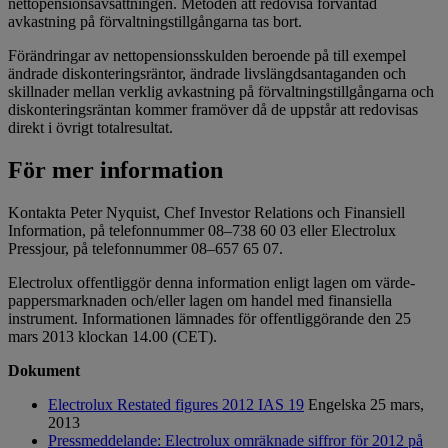
nettopensionsavsättningen. Metoden att redovisa förväntad
avkastning på förvaltningstillgångarna tas bort.
Förändringar av nettopensionsskulden beroende på till exempel
ändrade diskonteringsräntor, ändrade livslängdsantaganden och
skillnader mellan verklig avkastning på förvaltningstillgångarna och
diskonteringsräntan kommer framöver då de uppstår att redovisas
direkt i övrigt totalresultat.
För mer information
Kontakta Peter Nyquist, Chef Investor Relations och Finansiell
Information, på telefonnummer 08–738 60 03 eller Electrolux
Pressjour, på telefonnummer 08–657 65 07.
Electrolux offentliggör denna information enligt lagen om värde­
pappersmarknaden och/eller lagen om handel med finansiella
instrument. Informationen lämnades för offentliggörande den 25
mars 2013 klockan 14.00 (CET).
Dokument
Electrolux Restated figures 2012 IAS 19
Engelska
25 mars,
2013
Pressmeddelande: Electrolux omräknade siffror för 2012 på