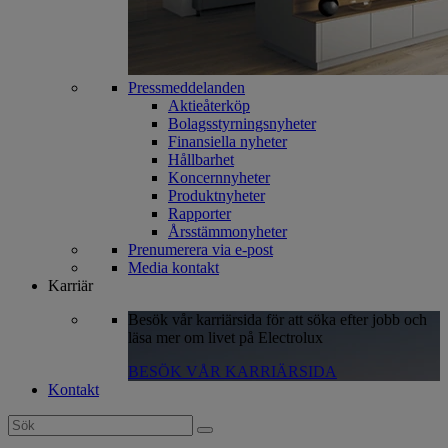
Pressmeddelanden
Aktieåterköp
Bolagsstyrningsnyheter
Finansiella nyheter
Hållbarhet
Koncernnyheter
Produktnyheter
Rapporter
Årsstämmonyheter
Prenumerera via e-post
Media kontakt
Karriär
Besök vår karriärsida för att söka efter jobb och
läsa mer om livet på Electrolux
BESÖK VÅR KARRIÄRSIDA
Kontakt
Search
for: