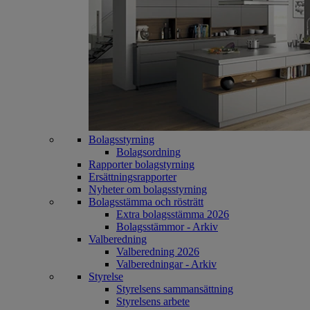
Bolagsstyrning
Bolagsordning
Rapporter bolagstyrning
Ersättningsrapporter
Nyheter om bolagsstyrning
Bolagsstämma och rösträtt
Extra bolagsstämma 2026
Bolagsstämmor - Arkiv
Valberedning
Valberedning 2026
Valberedningar - Arkiv
Styrelse
Styrelsens sammansättning
Styrelsens arbete