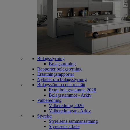
Bolagsstyrning
Bolagsordning
Rapporter bolagstyrning
Ersättningsrapporter
Nyheter om bolagsstyrning
Bolagsstämma och rösträtt
Extra bolagsstämma 2026
Bolagsstämmor - Arkiv
Valberedning
Valberedning 2026
Valberedningar - Arkiv
Styrelse
Styrelsens sammansättning
Styrelsens arbete