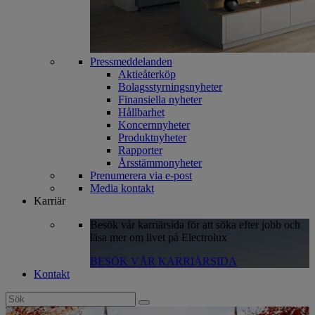
Pressmeddelanden
Aktieåterköp
Bolagsstyrningsnyheter
Finansiella nyheter
Hållbarhet
Koncernnyheter
Produktnyheter
Rapporter
Årsstämmonyheter
Prenumerera via e-post
Media kontakt
Karriär
Besök vår karriärsida för att söka efter jobb och
läsa mer om livet på Electrolux
BESÖK VÅR KARRIÄRSIDA
Kontakt
Search
for: