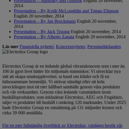
Presentation – Summary and Outlook
English
20 november,
2014
Presentation – By Keith McLoughlin and Tomas Eliasson
English
20 november, 2014
Presentation – By Jan Brockmann
English
20 november,
2014
Presentation – By Jack Truong
English
20 november, 2014
Presentation – By Alberto Zanata
English
20 november, 2014
Läs mer
Finansiella nyheter
,
Koncernnyheter
,
Pressmeddelanden
Electrolux Group är en ledande global vitvarukoncern som i mer än
100 år gjort livet bättre för miljontals människor. Vi utvecklar nya
sätt att skapa smakupplevelser, ta hand om kläder och få en
hälsosammare hemmiljö. Vi strävar ständigt efter att leda
utvecklingen mot ett mer hållbart samhälle genom våra produkter
och vår verksamhet. Genom våra ledande varumärken inom
hushållsprodukter, som inkluderar Electrolux, AEG och Frigidaire,
säljer vi produkter till hushåll i omkring 120 marknader. Under 2025
hade Electrolux Group en omsättning på 131 miljarder kronor och
cirka 39 000 anställda.
För en mer fullständig överblick av Electrolux, vänligen besök vår