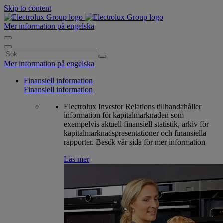
Skip to content
Mer information på engelska
Search
for:
Mer information på engelska
Finansiell information
Finansiell information
Electrolux Investor Relations tillhandahåller
information för kapitalmarknaden som
exempelvis aktuell finansiell statistik, arkiv för
kapitalmarknadspresentationer och finansiella
rapporter. Besök vår sida för mer information
Läs mer