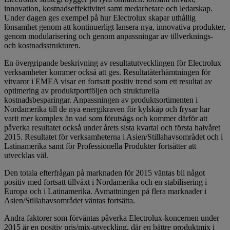
innovation, kostnadseffektivitet samt medarbetare och ledarskap.
Under dagen ges exempel på hur Electrolux skapar uthållig
lönsamhet genom att kontinuerligt lansera nya, innovativa produkter,
genom modularisering och genom anpassningar av tillverknings-
och kostnadsstrukturen.
En övergripande beskrivning av resultatutvecklingen för Electrolux
verksamheter kommer också att ges. Resultatåterhämtningen för
vitvaror i EMEA visar en fortsatt positiv trend som ett resultat av
optimering av produktportföljen och strukturella
kostnadsbesparingar. Anpassningen av produktsortimenten i
Nordamerika till de nya energikraven för kylskåp och frysar har
varit mer komplex än vad som förutsågs och kommer därför att
påverka resultatet också under årets sista kvartal och första halvåret
2015. Resultatet för verksamheterna i Asien/Stillahavsområdet och i
Latinamerika samt för Professionella Produkter fortsätter att
utvecklas väl.
Den totala efterfrågan på marknaden för 2015 väntas bli något
positiv med fortsatt tillväxt i Nordamerika och en stabilisering i
Europa och i Latinamerika. Avmattningen på flera marknader i
Asien/Stillahavsområdet väntas fortsätta.
Andra faktorer som förväntas påverka Electrolux-koncernen under
2015 är en positiv pris/mix-utveckling, där en bättre produktmix i