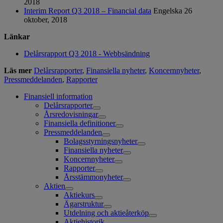
2018
Interim Report Q3 2018 – Financial data
Engelska
26
oktober, 2018
Länkar
Delårsrapport Q3 2018 - Webbsändning
Läs mer
Delårsrapporter
,
Finansiella nyheter
,
Koncernnyheter
,
Pressmeddelanden
,
Rapporter
Finansiell information
Delårsrapporter
Årsredovisningar
Finansiella definitioner
Pressmeddelanden
Bolagsstyrningsnyheter
Finansiella nyheter
Koncernnyheter
Rapporter
Årsstämmonyheter
Aktien
Aktiekurs
Ägarstruktur
Utdelning och aktieåterköp
Aktiehistorik