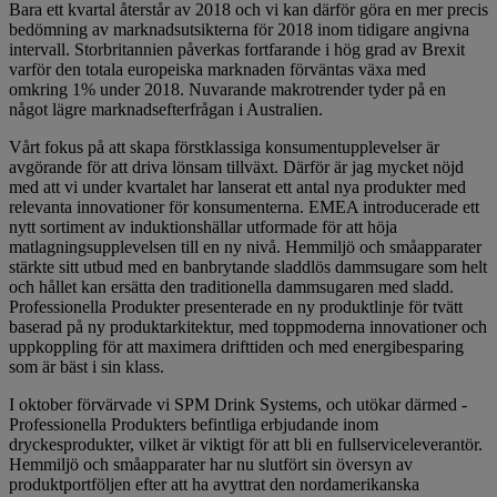
Bara ett kvartal återstår av 2018 och vi kan därför göra en mer precis
bedömning av marknadsutsikterna för 2018 inom tidigare angivna
intervall. Storbritannien påverkas fortfarande i hög grad av Brexit
varför den totala europeiska marknaden förväntas växa med
omkring 1% under 2018. Nuvarande makrotrender tyder på en
något lägre marknadsefterfrågan i Australien.
Vårt fokus på att skapa förstklassiga konsumentupplevelser är
avgörande för att driva lönsam tillväxt. Därför är jag mycket nöjd
med att vi under kvartalet har lanserat ett antal nya produkter med
relevanta innovationer för konsumenterna. EMEA introducerade ett
nytt sortiment av induktionshällar utformade för att höja
matlagningsupplevelsen till en ny nivå. Hemmiljö och småapparater
stärkte sitt utbud med en banbrytande sladdlös dammsugare som helt
och hållet kan ersätta den traditionella dammsugaren med sladd.
Professionella Produkter presenterade en ny produktlinje för tvätt
baserad på ny produktarkitektur, med toppmoderna innovationer och
uppkoppling för att maximera drifttiden och med energibesparing
som är bäst i sin klass.
I oktober förvärvade vi SPM Drink Systems, och utökar därmed ­
Professionella Produkters befintliga erbjudande inom
dryckesprodukter, vilket är viktigt för att bli en fullserviceleverantör.
Hemmiljö och småapparater har nu slutfört sin översyn av
produktportföljen efter att ha avyttrat den nordamerikanska