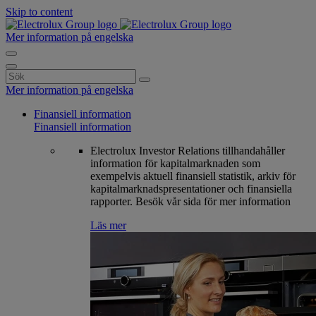
Skip to content
Mer information på engelska
Search
for:
Mer information på engelska
Finansiell information
Finansiell information
Electrolux Investor Relations tillhandahåller
information för kapitalmarknaden som
exempelvis aktuell finansiell statistik, arkiv för
kapitalmarknadspresentationer och finansiella
rapporter. Besök vår sida för mer information
Läs mer