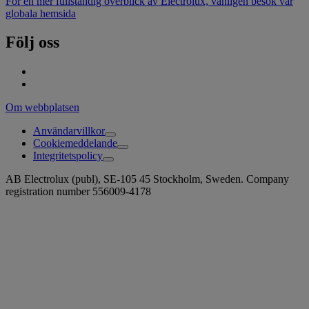
För en mer fullständig överblick av Electrolux, vänligen besök vår
globala hemsida
Följ oss
Om webbplatsen
Användarvillkor
Cookiemeddelande
Integritetspolicy
AB Electrolux (publ), SE-105 45 Stockholm, Sweden. Company
registration number 556009-4178