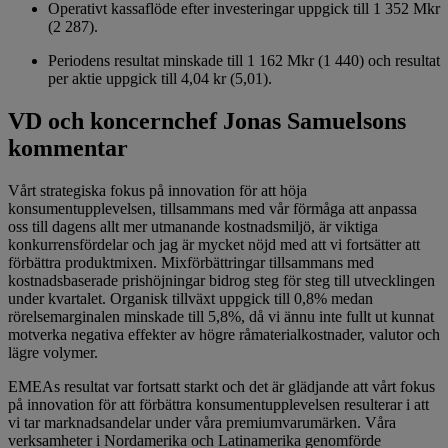
Operativt kassaflöde efter investeringar uppgick till 1 352 Mkr
(2 287).
Periodens resultat minskade till 1 162 Mkr (1 440) och resultat
per aktie uppgick till 4,04 kr (5,01).
VD och koncernchef Jonas Samuelsons
kommentar
Vårt strategiska fokus på innovation för att höja
konsumentupplevelsen, tillsammans med vår förmåga att anpassa
oss till dagens allt mer utmanande kostnadsmiljö, är viktiga
konkurrensfördelar och jag är mycket nöjd med att vi fortsätter att
förbättra produktmixen. Mixförbättringar tillsammans med
kostnadsbaserade prishöjningar bidrog steg för steg till utvecklingen
under kvartalet. Organisk tillväxt uppgick till 0,8% medan
rörelsemarginalen minskade till 5,8%, då vi ännu inte fullt ut kunnat
motverka negativa effekter av högre råmaterialkostnader, valutor och
lägre volymer.
EMEAs resultat var fortsatt starkt och det är glädjande att vårt fokus
på innovation för att förbättra konsumentupplevelsen resulterar i att
vi tar marknadsandelar under våra premiumvarumärken. Våra
verksamheter i Nordamerika och Latinamerika genomförde