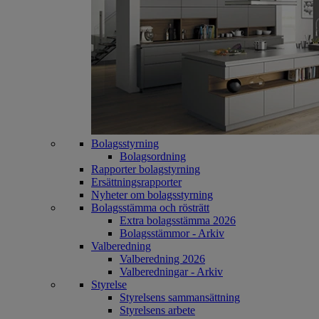
Bolagsstyrning
Bolagsordning
Rapporter bolagstyrning
Ersättningsrapporter
Nyheter om bolagsstyrning
Bolagsstämma och rösträtt
Extra bolagsstämma 2026
Bolagsstämmor - Arkiv
Valberedning
Valberedning 2026
Valberedningar - Arkiv
Styrelse
Styrelsens sammansättning
Styrelsens arbete