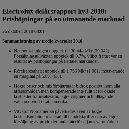
Electrolux delårsrapport kv3 2018:
Prishöjningar på en utmanande marknad
26 oktober, 2018 08:01
Sammanfattning av tredje kvartalet 2018
Nettoomsättningen uppgick till 30 444 Mkr (29 042).
Försäljningstillväxten uppgick till 0,7%, vilket främst var ett
resultat av prishöjningar på flertalet marknader.
Rörelseresultatet uppgick till 1 756 Mkr (1 981) motsvarande
en marginal på 5,8% (6,8).
Högre priser och mixförbättringar bidrog positivt inom alla
affärsområden men kompenserade inte fullt ut för ökade
kostnader för insatsvaror, lägre volymer och tilltagande
valutamotvind i Latinamerika.
Vitvaror Nordamerika påverkades även av högre
kostnadsinflation relaterad till handelstariffer och av lägre
försäljning av produkter under återförsäljares varumärken.