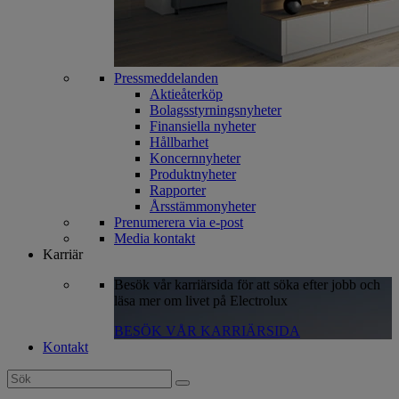
Pressmeddelanden
Aktieåterköp
Bolagsstyrningsnyheter
Finansiella nyheter
Hållbarhet
Koncernnyheter
Produktnyheter
Rapporter
Årsstämmonyheter
Prenumerera via e-post
Media kontakt
Karriär
Besök vår karriärsida för att söka efter jobb och
läsa mer om livet på Electrolux
BESÖK VÅR KARRIÄRSIDA
Kontakt
Search
for: