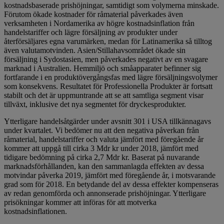
kostnadsbaserade prishöjningar, samtidigt som volymerna minskade.
Förutom ökade kostnader för råmaterial påverkades även
verksamheten i Nordamerika av högre kostnadsinflation från
handelstariffer och lägre försäljning av produkter under
återförsäljares egna varumärken, medan för Latinamerika så tilltog
även valutamotvinden. Asien/Stillahavsområdet ökade sin
försäljning i Sydostasien, men påverkades negativt av en svagare
marknad i Australien. Hemmiljö och småapparater befinner sig
fortfarande i en produktövergångsfas med lägre försäljningsvolymer
som konsekvens. Resultatet för Professionella Produkter är fortsatt
stabilt och det är uppmuntrande att se att samtliga segment visar
tillväxt, inklusive det nya segmentet för dryckesprodukter.
Ytterligare handelsåtgärder under avsnitt 301 i USA tillkännagavs
under kvartalet. Vi bedömer nu att den negativa påverkan från
råmaterial, handelstariffer och valuta jämfört med föregående år
kommer att uppgå till cirka 3 Mdr kr under 2018, jämfört med
tidigare bedömning på cirka 2,7 Mdr kr. Baserat på nuvarande
marknadsförhållanden, kan den sammanlagda effekten av dessa
motvindar påverka 2019, jämfört med föregående år, i motsvarande
grad som för 2018. En betydande del av dessa effekter kompenseras
av redan genomförda och annonserade prishöjningar. Ytterligare
prisökningar kommer att införas för att motverka
kostnadsinflationen.