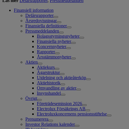
Läs mer
Delårsrapporter
,
Pressmeddelanden
Finansiell information
Delårsrapporter
Årsredovisningar
Finansiella definitioner
Pressmeddelanden
Bolagsstyrningsnyheter
Finansiella nyheter
Koncernnyheter
Rapporter
Årsstämmonyheter
Aktien
Aktiekurs
Ägarstruktur
Utdelning och aktieåterköp
Aktiehistorik
Omvandling av aktier
Insynshandel
Övrigt
Företrädesemission 2026
Electrolux Försäkrings AB
Electroluxkoncernens pensionsstiftelse
Prenumerera
Investor Relations kalender