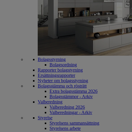
Bolagsstyrning
Bolagsordning
Rapporter bolagstyrning
Ersättningsrapporter
Nyheter om bolagsstyrning
Bolagsstämma och rösträtt
Extra bolagsstämma 2026
Bolagsstämmor - Arkiv
Valberedning
Valberedning 2026
Valberedningar - Arkiv
Styrelse
Styrelsens sammansättning
Styrelsens arbete