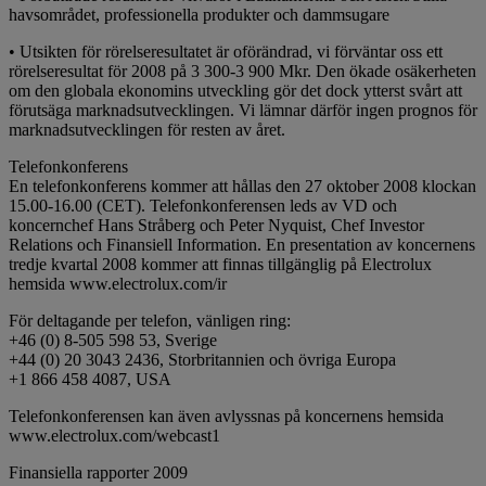
havsområdet, professionella produkter och dammsugare
• Utsikten för rörelseresultatet är oförändrad, vi förväntar oss ett
rörelseresultat för 2008 på 3 300-3 900 Mkr. Den ökade osäkerheten
om den globala ekonomins utveckling gör det dock ytterst svårt att
förutsäga marknadsutvecklingen. Vi lämnar därför ingen prognos för
marknadsutvecklingen för resten av året.
Telefonkonferens
En telefonkonferens kommer att hållas den 27 oktober 2008 klockan
15.00-16.00 (CET). Telefonkonferensen leds av VD och
koncernchef Hans Stråberg och Peter Nyquist, Chef Investor
Relations och Finansiell Information. En presentation av koncernens
tredje kvartal 2008 kommer att finnas tillgänglig på Electrolux
hemsida www.electrolux.com/ir
För deltagande per telefon, vänligen ring:
+46 (0) 8-505 598 53, Sverige
+44 (0) 20 3043 2436, Storbritannien och övriga Europa
+1 866 458 4087, USA
Telefonkonferensen kan även avlyssnas på koncernens hemsida
www.electrolux.com/webcast1
Finansiella rapporter 2009