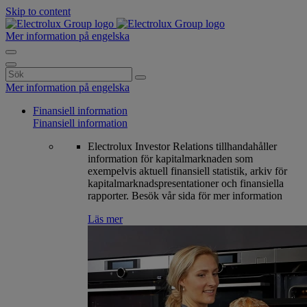
Skip to content
Mer information på engelska
Search
for:
Mer information på engelska
Finansiell information
Finansiell information
Electrolux Investor Relations tillhandahåller
information för kapitalmarknaden som
exempelvis aktuell finansiell statistik, arkiv för
kapitalmarknadspresentationer och finansiella
rapporter. Besök vår sida för mer information
Läs mer