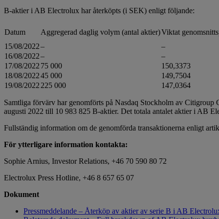
B-aktier i AB Electrolux har återköpts (i SEK) enligt följande:
Datum
Aggregerad daglig volym (antal aktier)
Viktat genomsnitts
15/08/2022
–
–
16/08/2022
–
–
17/08/2022
75 000
150,3373
18/08/2022
45 000
149,7504
19/08/2022
225 000
147,0364
Samtliga förvärv har genomförts på Nasdaq Stockholm av Citigroup G
augusti 2022 till 10 983 825 B-aktier. Det totala antalet aktier i AB E
Fullständig information om de genomförda transaktionerna enligt arti
För ytterligare information kontakta:
Sophie Arnius, Investor Relations, +46 70 590 80 72
Electrolux Press Hotline, +46 8 657 65 07
Dokument
Pressmeddelande – Återköp av aktier av serie B i AB Electrol