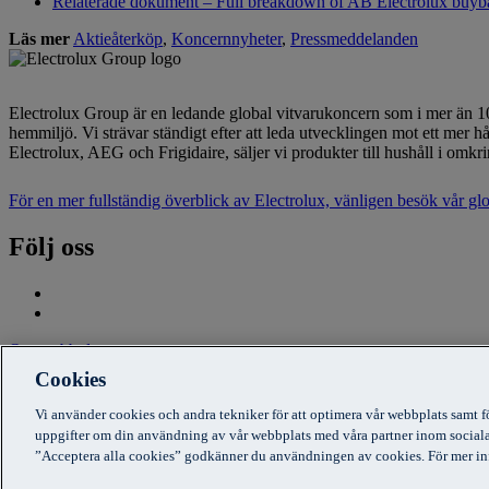
Relaterade dokument – Full breakdown of AB Electrolux buyb
Läs mer
Aktieåterköp
,
Koncernnyheter
,
Pressmeddelanden
Electrolux Group är en ledande global vitvarukoncern som i mer än 100
hemmiljö. Vi strävar ständigt efter att leda utvecklingen mot ett me
Electrolux, AEG och Frigidaire, säljer vi produkter till hushåll i o
För en mer fullständig överblick av Electrolux, vänligen besök vår g
Följ oss
Om webbplatsen
Cookies
Användarvillkor
Cookiemeddelande
Vi använder cookies och andra tekniker för att optimera vår webbplats samt f
Integritetspolicy
uppgifter om din användning av vår webbplats med våra partner inom sociala
”Acceptera alla cookies” godkänner du användningen av cookies. För mer in
AB Electrolux (publ), SE-105 45 Stockholm, Sweden. Company regi