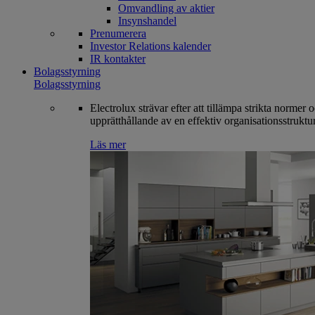
Omvandling av aktier
Insynshandel
Prenumerera
Investor Relations kalender
IR kontakter
Bolagsstyrning
Bolagsstyrning
Electrolux strävar efter att tillämpa strikta normer 
upprätthållande av en effektiv organisationsstruktur
Läs mer