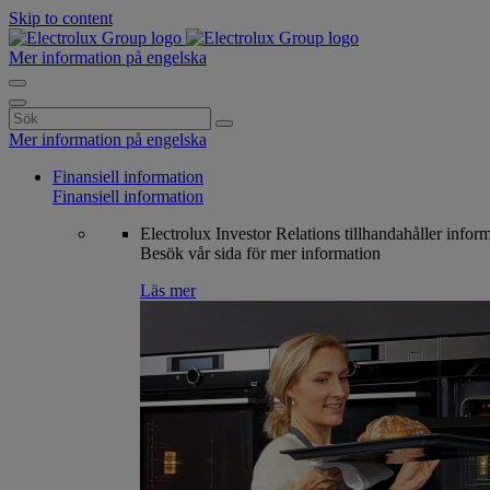
Skip to content
Mer information på engelska
Search
for:
Mer information på engelska
Finansiell information
Finansiell information
Electrolux Investor Relations tillhandahåller infor
Besök vår sida för mer information
Läs mer