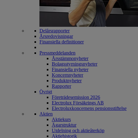
Delårsrapporter
Årsredovisningar
Finansiella definitioner
Pressmeddelanden
Årsstämmonyheter
Bolagsstyrningsnyheter
Finansiella nyheter
Koncernnyheter
Produktnyheter
Rapporter
Övrigt
Företrädesemission 2026
Electrolux Försäkrings AB
Electroluxkoncernens pensionsstiftelse
Aktien
Aktiekurs
Ägarstruktur
Utdelning och aktieåterköp
Aktiehistorik