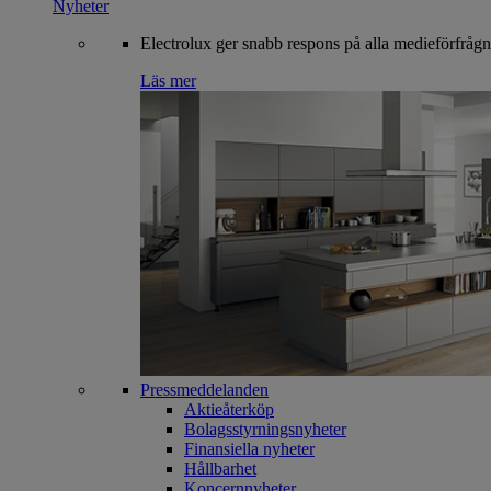
Nyheter
Electrolux ger snabb respons på alla medieförfrågn
Läs mer
Pressmeddelanden
Aktieåterköp
Bolagsstyrningsnyheter
Finansiella nyheter
Hållbarhet
Koncernnyheter