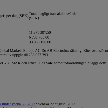
Totalt dagligt transaktionsvärde
pris per dag (SEK)
(SEK)
–
–
11 275 297,50
6 738 768,00
33 083 190,00
lobal Markets Europe AG för AB Electrolux räkning. Efter ovanståend
lectrolux uppgår till 283 077 393.
kel 5.3 i MAR och artikel 2.3 i Safe harbour-förordningen biläggs dett
ux under vecka 33, 2022
Svenska
22 augusti, 2022