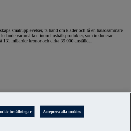
att skapa smakupplevelser, ta hand om kläder och få en hälsosammare
ra ledande varumärken inom hushållsprodukter, som inkluderar
å 131 miljarder kronor och cirka 39 000 anställda.
ookie-inställningar
Acceptera alla cookies