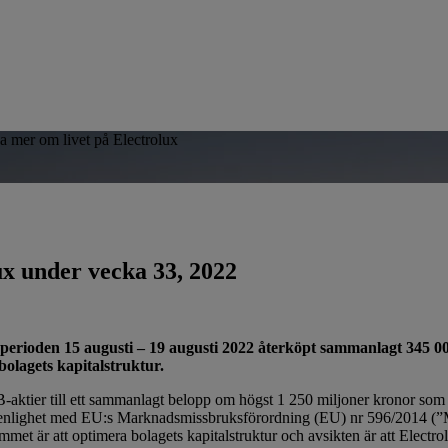
sa mer om livet på Electrolux
ux under vecka 33, 2022
oden 15 augusti – 19 augusti 2022 återköpt sammanlagt 345 000
bolagets kapitalstruktur.
-aktier till ett sammanlagt belopp om högst 1 250 miljoner kronor so
i enlighet med EU:s Marknadsmissbruksförordning (EU) nr 596/2014 
t är att optimera bolagets kapitalstruktur och avsikten är att Electrol