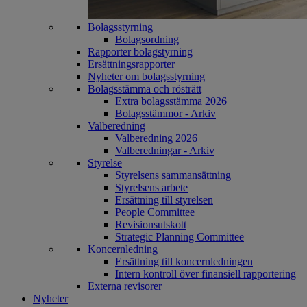
Bolagsstyrning
Bolagsordning
Rapporter bolagstyrning
Ersättningsrapporter
Nyheter om bolagsstyrning
Bolagsstämma och rösträtt
Extra bolagsstämma 2026
Bolagsstämmor - Arkiv
Valberedning
Valberedning 2026
Valberedningar - Arkiv
Styrelse
Styrelsens sammansättning
Styrelsens arbete
Ersättning till styrelsen
People Committee
Revisionsutskott
Strategic Planning Committee
Koncernledning
Ersättning till koncernledningen
Intern kontroll över finansiell rapportering
Externa revisorer
Nyheter