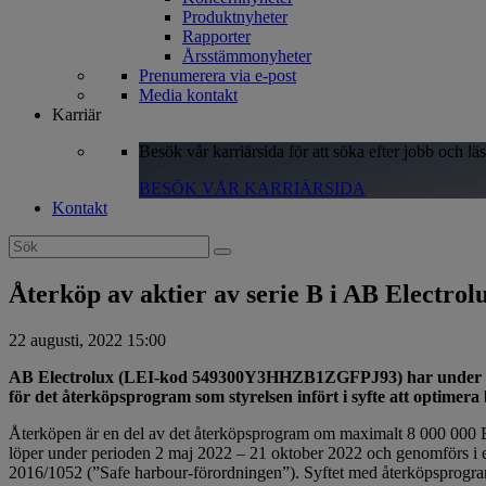
Produktnyheter
Rapporter
Årsstämmonyheter
Prenumerera via e-post
Media kontakt
Karriär
Besök vår karriärsida för att söka efter jobb och lä
BESÖK VÅR KARRIÄRSIDA
Kontakt
Search
for:
Återköp av aktier av serie B i AB Electrol
22 augusti, 2022 15:00
AB Electrolux (LEI-kod 549300Y3HHZB1ZGFPJ93) har under peri
för det återköpsprogram som styrelsen infört i syfte att optimera 
Återköpen är en del av det återköpsprogram om maximalt 8 000 000 B
löper under perioden 2 maj 2022 – 21 oktober 2022 och genomförs 
2016/1052 (”Safe harbour-förordningen”). Syftet med återköpsprogramme