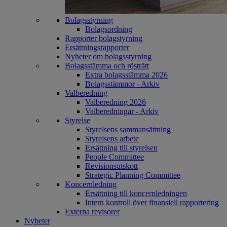
Bolagsstyrning
Bolagsordning
Rapporter bolagstyrning
Ersättningsrapporter
Nyheter om bolagsstyrning
Bolagsstämma och rösträtt
Extra bolagsstämma 2026
Bolagsstämmor - Arkiv
Valberedning
Valberedning 2026
Valberedningar - Arkiv
Styrelse
Styrelsens sammansättning
Styrelsens arbete
Ersättning till styrelsen
People Committee
Revisionsutskott
Strategic Planning Committee
Koncernledning
Ersättning till koncernledningen
Intern kontroll över finansiell rapportering
Externa revisorer
Nyheter