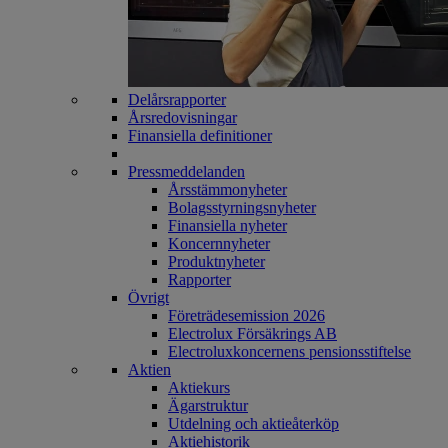
Delårsrapporter
Årsredovisningar
Finansiella definitioner
Pressmeddelanden
Årsstämmonyheter
Bolagsstyrningsnyheter
Finansiella nyheter
Koncernnyheter
Produktnyheter
Rapporter
Övrigt
Företrädesemission 2026
Electrolux Försäkrings AB
Electroluxkoncernens pensionsstiftelse
Aktien
Aktiekurs
Ägarstruktur
Utdelning och aktieåterköp
Aktiehistorik