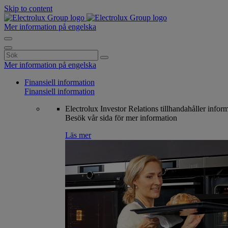
Skip to content
Mer information på engelska
Search
for:
Mer information på engelska
Finansiell information
Finansiell information
Electrolux Investor Relations tillhandahåller infor
Besök vår sida för mer information
Läs mer