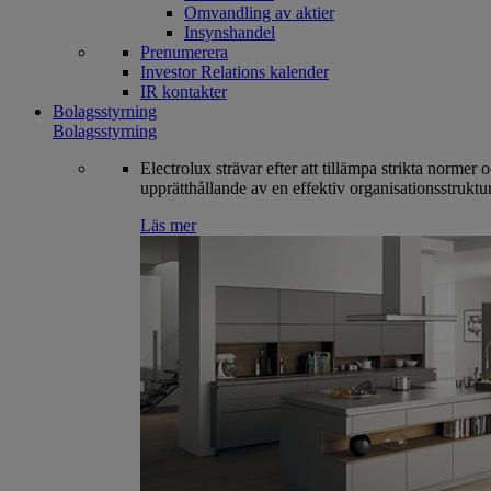
Omvandling av aktier
Insynshandel
Prenumerera
Investor Relations kalender
IR kontakter
Bolagsstyrning
Bolagsstyrning
Electrolux strävar efter att tillämpa strikta normer 
upprätthållande av en effektiv organisationsstruktur
Läs mer