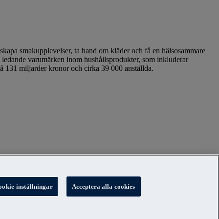
att skapa smakupplevelser, ta hand om kläder och få en hälsosammare
ra ledande varumärken inom hushållsprodukter, som inkluderar
å 131 miljarder kronor och cirka 39 000 anställda.
ookie-inställningar
Acceptera alla cookies