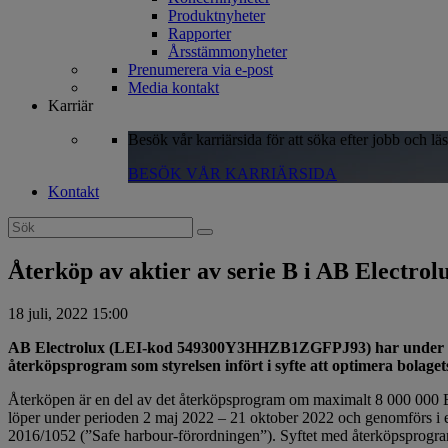
Produktnyheter
Rapporter
Årsstämmonyheter
Prenumerera via e-post
Media kontakt
Karriär
Besök vår karriärsida för att söka efter jobb och lä
BESÖK VÅR KARRIÄRSIDA
Kontakt
Search
for:
Återköp av aktier av serie B i AB Electrol
18 juli, 2022 15:00
AB Electrolux (LEI-kod 549300Y3HHZB1ZGFPJ93) har under perio
återköpsprogram som styrelsen infört i syfte att optimera bolaget
Återköpen är en del av det återköpsprogram om maximalt 8 000 000 B
löper under perioden 2 maj 2022 – 21 oktober 2022 och genomförs 
2016/1052 (”Safe harbour-förordningen”). Syftet med återköpsprogramme