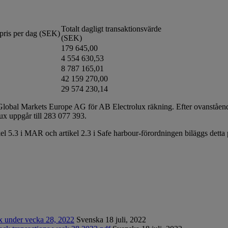
Totalt dagligt transaktionsvärde
pris per dag (SEK)
(SEK)
179 645,00
4 554 630,53
8 787 165,01
42 159 270,00
29 574 230,14
lobal Markets Europe AG för AB Electrolux räkning. Efter ovanståend
olux uppgår till 283 077 393.
kel 5.3 i MAR och artikel 2.3 i Safe harbour-förordningen biläggs dett
ux under vecka 28, 2022
Svenska
18 juli, 2022