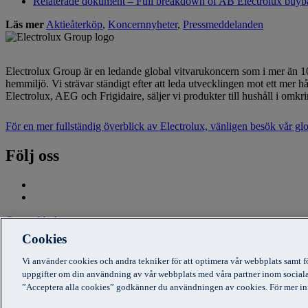
Relaterade dokument – Full breakdown of AB Electrolux buyb
Läs mer
Aktieåterköp
,
Koncernnyheter
,
Pressmeddelanden
Electrolux Group är en ledande global vitvarukoncern som i mer än 100
hemmiljö. Vi strävar ständigt efter att leda utvecklingen mot ett me
Electrolux, AEG och Frigidaire, säljer vi produkter till hushåll i o
För en mer fullständig överblick av Electrolux, vänligen besök vår g
Följ oss
Om webbplatsen
Cookies
Användarvillkor
Cookiemeddelande
Vi använder cookies och andra tekniker för att optimera vår webbplats samt f
Integritetspolicy
uppgifter om din användning av vår webbplats med våra partner inom sociala
”Acceptera alla cookies” godkänner du användningen av cookies. För mer in
AB Electrolux (publ), SE-105 45 Stockholm, Sweden. Company regi