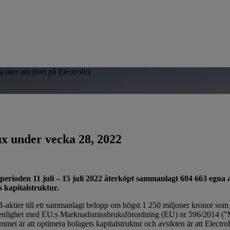
sa mer om livet på Electrolux
ux under vecka 28, 2022
den 11 juli – 15 juli 2022 återköpt sammanlagt 604 663 egna ak
s kapitalstruktur.
-aktier till ett sammanlagt belopp om högst 1 250 miljoner kronor so
i enlighet med EU:s Marknadsmissbruksförordning (EU) nr 596/2014 
t är att optimera bolagets kapitalstruktur och avsikten är att Electrol