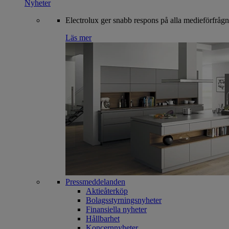
Nyheter
Electrolux ger snabb respons på alla medieförfrågn
Läs mer
Pressmeddelanden
Aktieåterköp
Bolagsstyrningsnyheter
Finansiella nyheter
Hållbarhet
Koncernnyheter