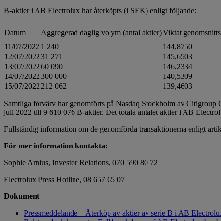
B-aktier i AB Electrolux har återköpts (i SEK) enligt följande:
Datum
Aggregerad daglig volym (antal aktier)
Viktat genomsnitts
11/07/2022
1 240
144,8750
12/07/2022
31 271
145,6503
13/07/2022
60 090
146,2334
14/07/2022
300 000
140,5309
15/07/2022
212 062
139,4603
Samtliga förvärv har genomförts på Nasdaq Stockholm av Citigroup G
juli 2022 till 9 610 076 B-aktier. Det totala antalet aktier i AB Electr
Fullständig information om de genomförda transaktionerna enligt arti
För mer information kontakta:
Sophie Arnius, Investor Relations, 070 590 80 72
Electrolux Press Hotline, 08 657 65 07
Dokument
Pressmeddelande – Återköp av aktier av serie B i AB Electrol