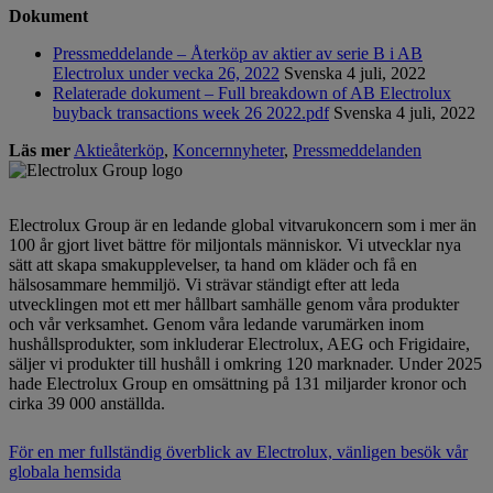
Dokument
Pressmeddelande – Återköp av aktier av serie B i AB
Electrolux under vecka 26, 2022
Svenska
4 juli, 2022
Relaterade dokument – Full breakdown of AB Electrolux
buyback transactions week 26 2022.pdf
Svenska
4 juli, 2022
Läs mer
Aktieåterköp
,
Koncernnyheter
,
Pressmeddelanden
Electrolux Group är en ledande global vitvarukoncern som i mer än
100 år gjort livet bättre för miljontals människor. Vi utvecklar nya
sätt att skapa smakupplevelser, ta hand om kläder och få en
hälsosammare hemmiljö. Vi strävar ständigt efter att leda
utvecklingen mot ett mer hållbart samhälle genom våra produkter
och vår verksamhet. Genom våra ledande varumärken inom
hushållsprodukter, som inkluderar Electrolux, AEG och Frigidaire,
säljer vi produkter till hushåll i omkring 120 marknader. Under 2025
hade Electrolux Group en omsättning på 131 miljarder kronor och
cirka 39 000 anställda.
För en mer fullständig överblick av Electrolux, vänligen besök vår
globala hemsida