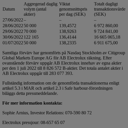
Aggregerad daglig
Viktat
Totalt dagligt
Datum
volym (antal
genomsnittspris
transaktionsvärde
aktier)
per dag (SEK)
(SEK)
27/06/2022
–
–
–
28/06/2022
50 000
139,4572
6 972 860,00
29/06/2022
70 000
138,9263
9 724 841,00
30/06/2022
122 165
136,4144
16 665 065,18
01/07/2022
50 000
138,2335
6 911 675,00
Samtliga förvärv har genomförts på Nasdaq Stockholm av Citigroup
Global Markets Europe AG för AB Electrolux räkning. Efter
ovanstående förvärv uppgår AB Electrolux innehav av egna aktier
per den 1 juli 2022 till 8 826 572 B-aktier. Det totala antalet aktier i
AB Electrolux uppgår till 283 077 393.
Fullständig information om de genomförda transaktionerna enligt
artikel 5.3 i MAR och artikel 2.3 i Safe harbour-förordningen
biläggs detta pressmeddelande.
För mer information kontakta:
Sophie Arnius, Investor Relations: 070-590 80 72
Electrolux pressjour: 08-657 65 07