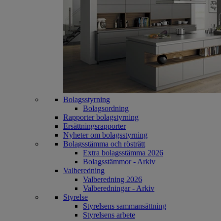
Bolagsstyrning
Bolagsordning
Rapporter bolagstyrning
Ersättningsrapporter
Nyheter om bolagsstyrning
Bolagsstämma och rösträtt
Extra bolagsstämma 2026
Bolagsstämmor - Arkiv
Valberedning
Valberedning 2026
Valberedningar - Arkiv
Styrelse
Styrelsens sammansättning
Styrelsens arbete