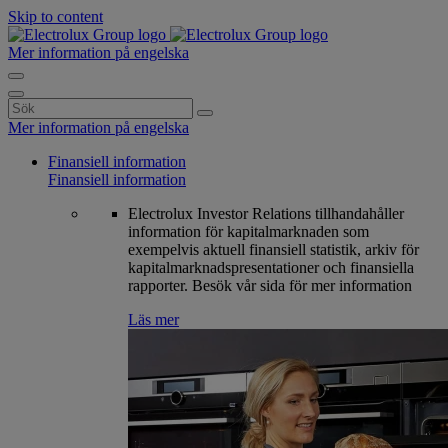
Skip to content
Mer information på engelska
Search
for:
Mer information på engelska
Finansiell information
Finansiell information
Electrolux Investor Relations tillhandahåller
information för kapitalmarknaden som
exempelvis aktuell finansiell statistik, arkiv för
kapitalmarknadspresentationer och finansiella
rapporter. Besök vår sida för mer information
Läs mer