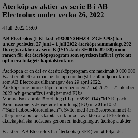
Återköp av aktier av serie B i AB
Electrolux under vecka 26, 2022
4 juli, 2022 15:00
AB Electrolux (LEI-kod 549300Y3HHZB1ZGFPJ93) har
under perioden 27 juni – 1 juli 2022 återköpt sammanlagt 292
165 egna aktier av serie B (ISIN-kod: SE0016589188) inom
ramen för det återköpsprogram som styrelsen infört i syfte att
optimera bolagets kapitalstruktur.
Återköpen är en del av det återköpsprogram om maximalt 8 000 000
B-aktier till ett sammanlagt belopp om högst 1 250 miljoner kronor
som AB Electrolux tillkännagav den 29 april 2022.
Återköpsprogrammet löper under perioden 2 maj 2022 – 21 oktober
2022 och genomförs i enlighet med EU:s
Marknadsmissbruksförordning (EU) nr 596/2014 (”MAR”) och
Kommissionens delegerade förordning (EU) nr 2016/1052
(”Safe harbour-förordningen”). Syftet med återköpsprogrammet är
att optimera bolagets kapitalstruktur och avsikten är att Electrolux
aktiekapital ska nedsättas genom en indragning av återköpta aktier.
B-aktier i AB Electrolux har återköpts (i SEK) enligt följande: