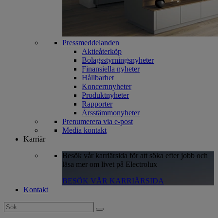
Pressmeddelanden
Aktieåterköp
Bolagsstyrningsnyheter
Finansiella nyheter
Hållbarhet
Koncernnyheter
Produktnyheter
Rapporter
Årsstämmonyheter
Prenumerera via e-post
Media kontakt
Karriär
Besök vår karriärsida för att söka efter jobb och
läsa mer om livet på Electrolux
BESÖK VÅR KARRIÄRSIDA
Kontakt
Search
for: