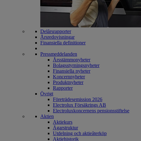
Delårsrapporter
Årsredovisningar
Finansiella definitioner
Pressmeddelanden
Årsstämmonyheter
Bolagsstyrningsnyheter
Finansiella nyheter
Koncernnyheter
Produktnyheter
Rapporter
Övrigt
Företrädesemission 2026
Electrolux Försäkrings AB
Electroluxkoncernens pensionsstiftelse
Aktien
Aktiekurs
Ägarstruktur
Utdelning och aktieåterköp
Aktiehistorik