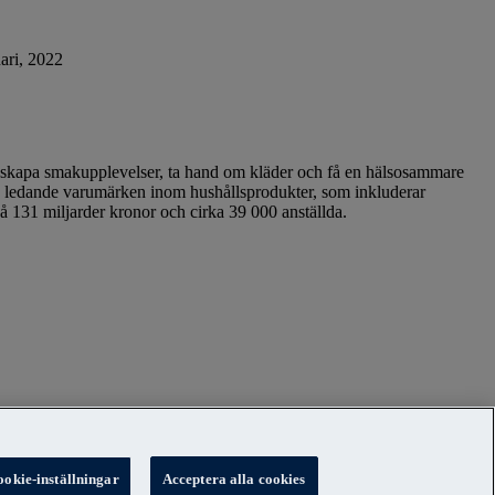
ari, 2022
att skapa smakupplevelser, ta hand om kläder och få en hälsosammare
ra ledande varumärken inom hushållsprodukter, som inkluderar
å 131 miljarder kronor och cirka 39 000 anställda.
ookie-inställningar
Acceptera alla cookies