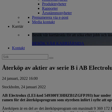
Produktnyheter
Rapporter
Årsstämmonyheter
Prenumerera via e-post
Media kontakt
Karriär
Besök vår karriärsida för att söka efter jobb och lä
BESÖK VÅR KARRIÄRSIDA
Kontakt
Search
for:
Återköp av aktier av serie B i AB Electrol
24 januari, 2022 16:00
Stockholm, 24 januari 2022
AB Electrolux (LEI-kod 549300Y3HHZB1ZGFPJ93) har under peri
ramen för det återköpsprogram som styrelsen infört i syfte att op
Återköpen är en del av det återköpsprogram om maximalt 9 369 172 B-