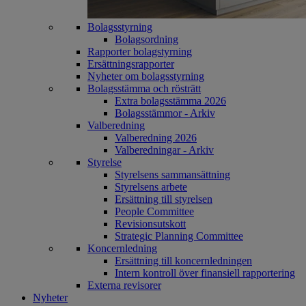
Bolagsstyrning
Bolagsordning
Rapporter bolagstyrning
Ersättningsrapporter
Nyheter om bolagsstyrning
Bolagsstämma och rösträtt
Extra bolagsstämma 2026
Bolagsstämmor - Arkiv
Valberedning
Valberedning 2026
Valberedningar - Arkiv
Styrelse
Styrelsens sammansättning
Styrelsens arbete
Ersättning till styrelsen
People Committee
Revisionsutskott
Strategic Planning Committee
Koncernledning
Ersättning till koncernledningen
Intern kontroll över finansiell rapportering
Externa revisorer
Nyheter