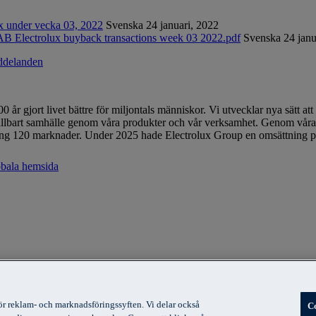
ux under vecka 03, 2022
Svenska
24 januari, 2022
AB Electrolux buyback transactions week 03 2022.pdf
Svenska
24 janu
ddelanden
 år gjort livet bättre för miljontals människor. Vi utvecklar nya sätt 
r hållbart samhälle genom våra produkter och vår verksamhet. Genom vå
mkring 120 marknader. Under 2025 hade Electrolux Group en omsättning p
lobala hemsida
ör reklam- och marknadsföringssyften. Vi delar också
C