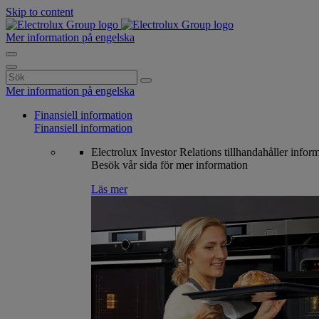
Skip to content
Mer information på engelska
Search
for:
Mer information på engelska
Finansiell information
Finansiell information
Electrolux Investor Relations tillhandahåller infor
Besök vår sida för mer information
Läs mer