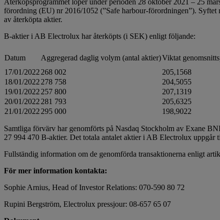
Återköpsprogrammet löper under perioden 28 oktober 2021 – 25 ma
förordning (EU) nr 2016/1052 (”Safe harbour-förordningen”). Syftet m
av återköpta aktier.
B-aktier i AB Electrolux har återköpts (i SEK) enligt följande:
Datum
Aggregerad daglig volym (antal aktier)
Viktat genomsnitts
17/01/2022
268 002
205,1568
18/01/2022
278 758
204,5055
19/01/2022
257 800
207,1319
20/01/2022
281 793
205,6325
21/01/2022
295 000
198,9022
Samtliga förvärv har genomförts på Nasdaq Stockholm av Exane BNP Pa
27 994 470 B-aktier. Det totala antalet aktier i AB Electrolux uppgår t
Fullständig information om de genomförda transaktionerna enligt arti
För mer information kontakta:
Sophie Arnius, Head of Investor Relations: 070-590 80 72
Rupini Bergström, Electrolux pressjour: 08-657 65 07