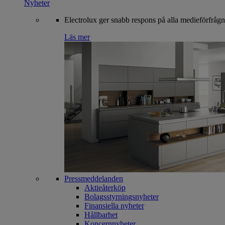
Nyheter
Electrolux ger snabb respons på alla medieförfrågn
Läs mer
Pressmeddelanden
Aktieåterköp
Bolagsstyrningsnyheter
Finansiella nyheter
Hållbarhet
Koncernnyheter