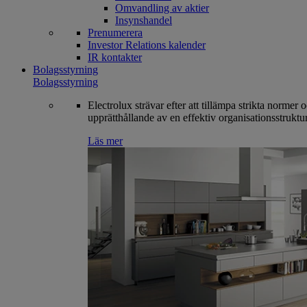
Omvandling av aktier
Insynshandel
Prenumerera
Investor Relations kalender
IR kontakter
Bolagsstyrning
Bolagsstyrning
Electrolux strävar efter att tillämpa strikta normer 
upprätthållande av en effektiv organisationsstruktur
Läs mer