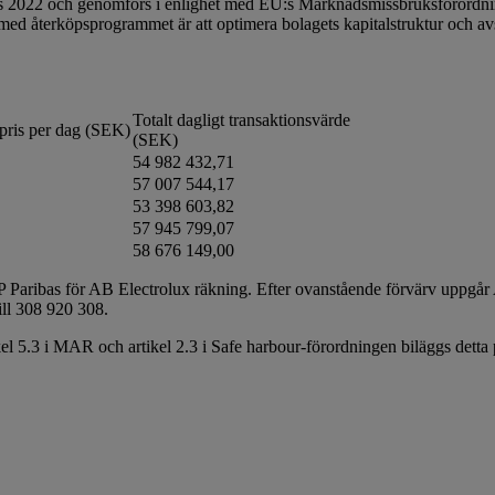
rs 2022 och genomförs i enlighet med EU:s Marknadsmissbruksförord
ed återköpsprogrammet är att optimera bolagets kapitalstruktur och avsi
Totalt dagligt transaktionsvärde
pris per dag (SEK)
(SEK)
54 982 432,71
57 007 544,17
53 398 603,82
57 945 799,07
58 676 149,00
ribas för AB Electrolux räkning. Efter ovanstående förvärv uppgår AB
ill 308 920 308.
kel 5.3 i MAR och artikel 2.3 i Safe harbour-förordningen biläggs dett