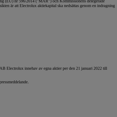
ning (EU) nr 596/2014 (”MAR”) och Kommissionens delegerade
kten är att Electrolux aktiekapital ska nedsättas genom en indragning
 Electrolux innehav av egna aktier per den 21 januari 2022 till
a pressmeddelande.