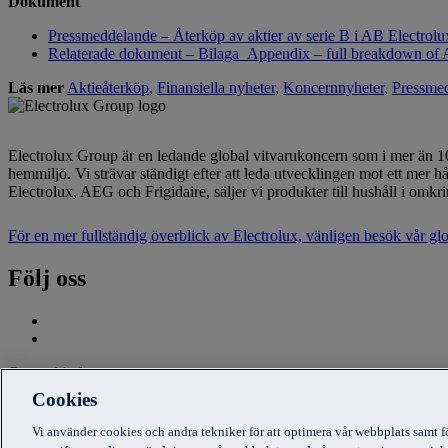
Dokument
Pressmeddelande – Återköp av aktier av serie B i AB Electrol
Relaterade dokument – Bilaga_Appendix – full breakdown of 
Läs mer
Aktieåterköp
,
Finansiella nyheter
,
Koncernnyheter
,
Pressme
Electrolux Group är en ledande global vitvarukoncern som i mer än 100
hemmiljö. Vi strävar ständigt efter att leda utvecklingen mot ett me
Electrolux, AEG och Frigidaire, säljer vi produkter till hushåll i o
För en mer fullständig överblick av Electrolux, vänligen besök vår g
Följ oss
Om webbplatsen
Cookies
Användarvillkor
Cookiemeddelande
Vi använder cookies och andra tekniker för att optimera vår webbplats samt f
Integritetspolicy