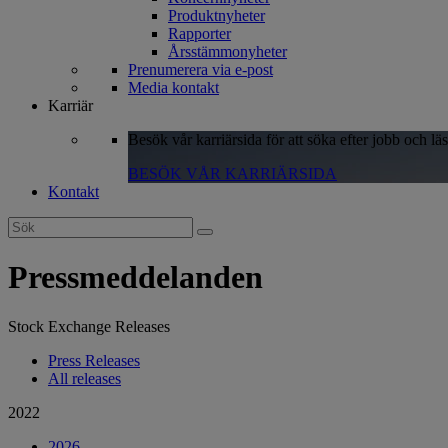
Produktnyheter
Rapporter
Årsstämmonyheter
Prenumerera via e-post
Media kontakt
Karriär
Besök vår karriärsida för att söka efter jobb och lä
BESÖK VÅR KARRIÄRSIDA
Kontakt
Search
for:
Pressmeddelanden
Stock Exchange Releases
Press Releases
All releases
2022
2026