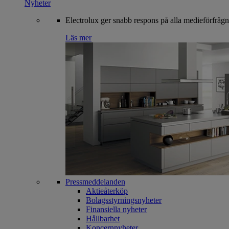
Nyheter
Electrolux ger snabb respons på alla medieförfrågn
Läs mer
Pressmeddelanden
Aktieåterköp
Bolagsstyrningsnyheter
Finansiella nyheter
Hållbarhet
Koncernnyheter