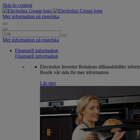
Skip to content
Mer information på engelska
Search
for:
Mer information på engelska
Finansiell information
Finansiell information
Electrolux Investor Relations tillhandahåller infor
Besök vår sida för mer information
Läs mer