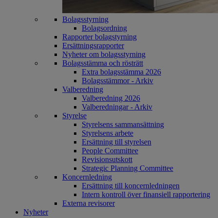
Bolagsstyrning
Bolagsordning
Rapporter bolagstyrning
Ersättningsrapporter
Nyheter om bolagsstyrning
Bolagsstämma och rösträtt
Extra bolagsstämma 2026
Bolagsstämmor - Arkiv
Valberedning
Valberedning 2026
Valberedningar - Arkiv
Styrelse
Styrelsens sammansättning
Styrelsens arbete
Ersättning till styrelsen
People Committee
Revisionsutskott
Strategic Planning Committee
Koncernledning
Ersättning till koncernledningen
Intern kontroll över finansiell rapportering
Externa revisorer
Nyheter