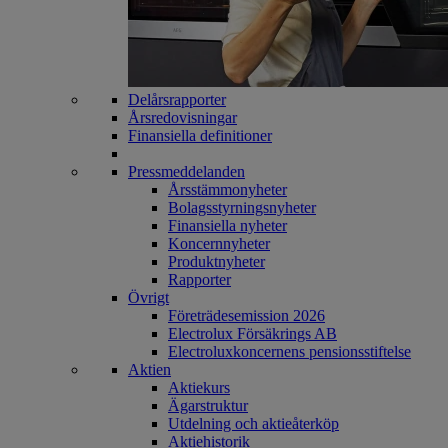
Delårsrapporter
Årsredovisningar
Finansiella definitioner
Pressmeddelanden
Årsstämmonyheter
Bolagsstyrningsnyheter
Finansiella nyheter
Koncernnyheter
Produktnyheter
Rapporter
Övrigt
Företrädesemission 2026
Electrolux Försäkrings AB
Electroluxkoncernens pensionsstiftelse
Aktien
Aktiekurs
Ägarstruktur
Utdelning och aktieåterköp
Aktiehistorik