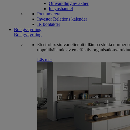
Omvandling av aktier
Insynshandel
Prenumerera
Investor Relations kalender
IR kontakter
Bolagsstyrning
Bolagsstyrning
Electrolux strävar efter att tillämpa strikta normer 
upprätthållande av en effektiv organisationsstruktur
Läs mer