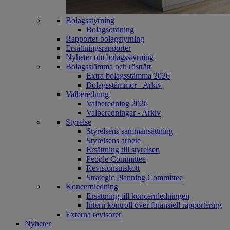
Bolagsstyrning
Bolagsordning
Rapporter bolagstyrning
Ersättningsrapporter
Nyheter om bolagsstyrning
Bolagsstämma och rösträtt
Extra bolagsstämma 2026
Bolagsstämmor - Arkiv
Valberedning
Valberedning 2026
Valberedningar - Arkiv
Styrelse
Styrelsens sammansättning
Styrelsens arbete
Ersättning till styrelsen
People Committee
Revisionsutskott
Strategic Planning Committee
Koncernledning
Ersättning till koncernledningen
Intern kontroll över finansiell rapportering
Externa revisorer
Nyheter