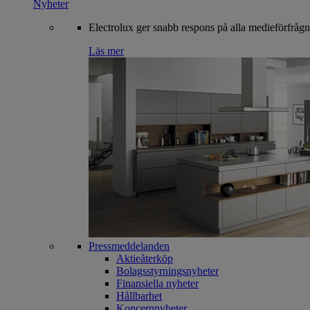
Nyheter
Electrolux ger snabb respons på alla medieförfrågn
Läs mer
Pressmeddelanden
Aktieåterköp
Bolagsstyrningsnyheter
Finansiella nyheter
Hållbarhet
Koncernnyheter