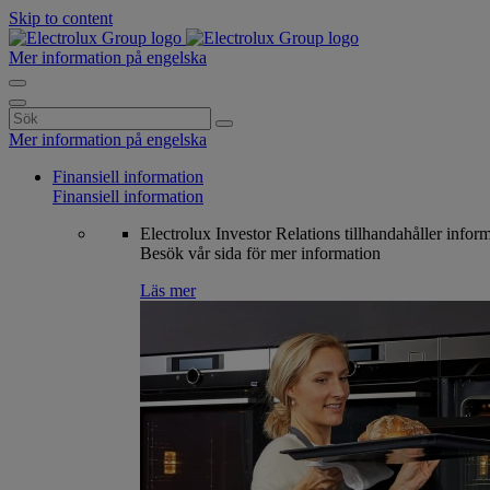
Skip to content
Mer information på engelska
Search
for:
Mer information på engelska
Finansiell information
Finansiell information
Electrolux Investor Relations tillhandahåller infor
Besök vår sida för mer information
Läs mer