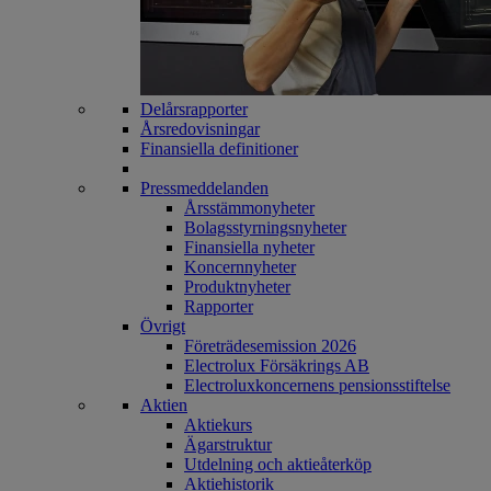
Delårsrapporter
Årsredovisningar
Finansiella definitioner
Pressmeddelanden
Årsstämmonyheter
Bolagsstyrningsnyheter
Finansiella nyheter
Koncernnyheter
Produktnyheter
Rapporter
Övrigt
Företrädesemission 2026
Electrolux Försäkrings AB
Electroluxkoncernens pensionsstiftelse
Aktien
Aktiekurs
Ägarstruktur
Utdelning och aktieåterköp
Aktiehistorik