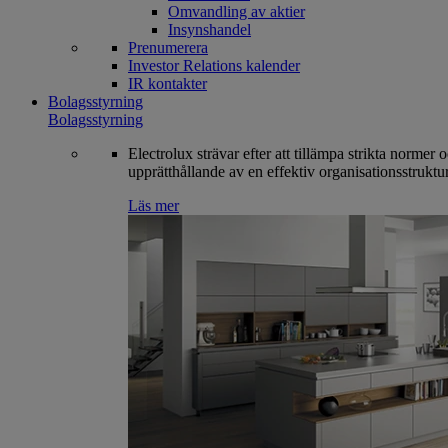
Omvandling av aktier
Insynshandel
Prenumerera
Investor Relations kalender
IR kontakter
Bolagsstyrning
Bolagsstyrning
Electrolux strävar efter att tillämpa strikta normer 
upprätthållande av en effektiv organisationsstruktur
Läs mer