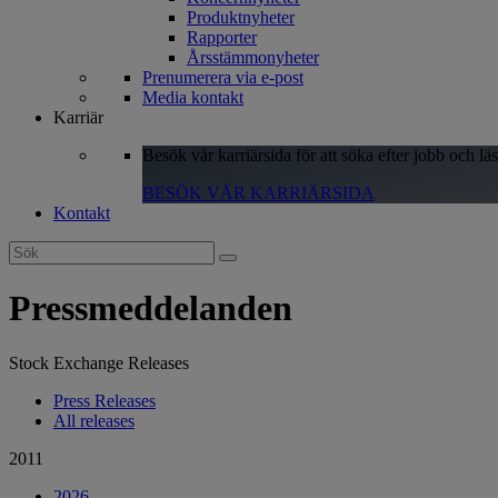
Produktnyheter
Rapporter
Årsstämmonyheter
Prenumerera via e-post
Media kontakt
Karriär
Besök vår karriärsida för att söka efter jobb och lä
BESÖK VÅR KARRIÄRSIDA
Kontakt
Search
for:
Pressmeddelanden
Stock Exchange Releases
Press Releases
All releases
2011
2026